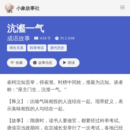
小象故事社
沆瀣一气
成语故事
436 字
约 2 分钟
师生关系
科举考试
唐代历史
收藏
故事信息
朗读
崔柯沆知贡举，得崔瀣。时榜中同姓，瀣最为沆知。谈者
称：“座主门生，沆瀣一气。”
【释义】：比喻气味相投的人连结在一起。现带贬义，表
示臭味相投的人勾结在一起。
【故事】：隋唐时，读书人要做官，都要经过科举考试。
唐僖宗当政期间，在京城长安举行了一次考试，各地已经