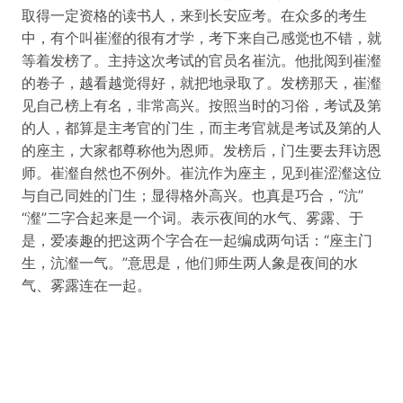
取得一定资格的读书人，来到长安应考。在众多的考生
中，有个叫崔瀣的很有才学，考下来自己感觉也不错，就
等着发榜了。主持这次考试的官员名崔沆。他批阅到崔瀣
的卷子，越看越觉得好，就把地录取了。发榜那天，崔瀣
见自己榜上有名，非常高兴。按照当时的习俗，考试及第
的人，都算是主考官的门生，而主考官就是考试及第的人
的座主，大家都尊称他为恩师。发榜后，门生要去拜访恩
师。崔瀣自然也不例外。崔沆作为座主，见到崔涩瀣这位
与自己同姓的门生；显得格外高兴。也真是巧合，“沆”
“瀣”二字合起来是一个词。表示夜间的水气、雾露、于
是，爱凑趣的把这两个字合在一起编成两句话：“座主门
生，沆瀣一气。”意思是，他们师生两人象是夜间的水
气、雾露连在一起。