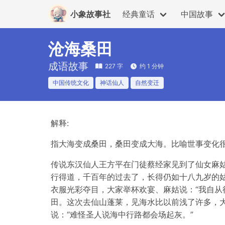
小象故事社
经典童话
中国故事
沧海桑田
成语故事
227 字
约 1 分钟
中国传统文化
神话仙人
自然变迁
解释:
指大海变成桑田，桑田变成大海。比喻世事变化
传说东汉仙人王方平在门徒蔡经家见到了仙女麻姑
行得道，千百年的过去了，长得仍如十八九岁的
衣服光彩夺目，大家举杯欢宴、麻姑说：“我自从
田。这次去仙山蓬莱，见海水比以前浅了许多，大
说：“难怪圣人说海中行路都会场起灰。”