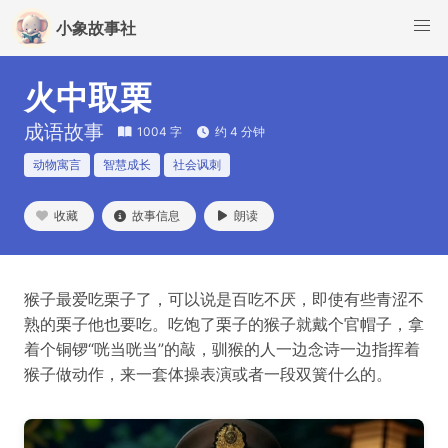
小象故事社
火中取栗
成语故事
1004 字
约 4 分钟
动物寓言
智慧成长
社会讽刺
收藏
故事信息
朗读
猴子最爱吃栗子了，可以说是百吃不厌，即使有些青涩不
熟的栗子他也要吃。吃饱了栗子的猴子就戴个官帽子，拿
着个铜锣“咣当咣当”的敲，驯猴的人一边念诗一边指挥着
猴子做动作，来一套体操表演或者一段双簧什么的。