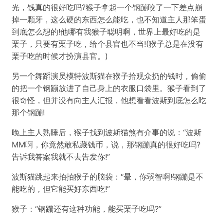
光，钱真的很好吃吗?猴子拿起一个钢蹦咬了一下差点崩
掉一颗牙，这么硬的东西怎么能吃，也不知道主人那笨蛋
到底怎么想的!他哪有我猴子聪明啊，世界上最好吃的是
栗子，只要有栗子吃，给个县官也不当!(猴子总是在没有
栗子吃的时候才扮演县官。)
另一个舞蹈演员模特波斯猫在猴子拾观众扔的钱时，偷偷
的把一个钢蹦放进了自己身上的衣服口袋里。猴子看到了
很奇怪，但并没有向主人汇报，他想看看波斯到底怎么吃
那个钢蹦!
晚上主人熟睡后，猴子找到波斯猫煞有介事的说：“波斯
MM啊，你竟然敢私藏钱币，说，那钢蹦真的很好吃吗?
告诉我答案我就不去告发你!”
波斯猫跳起来拍拍猴子的脑袋：“晕，你弱智啊!钢蹦是不
能吃的，但它能买好东西吃!”
猴子：“钢蹦还有这种功能，能买栗子吃吗?”