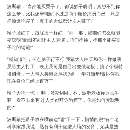
波斯猫：“当然能买栗子了。都说猴子聪明，真想不到你
这么笨，比我还笨!咱们不过是两个廉价演员而已，只是
挣顿饭吃罢了，真正的大钱都让主人赚了!”
猴子脸红了，跟屁股一样红，“那，那，那咱们怎么就能
变聪明?咱就不能让主人表演，咱们挣钱，挣那个能买栗
子吃的钢蹦!”
“就知道吃，长点脑子行不行!我猫大人白天和你一样做演
员给主人打工，晚上我可是自己出去做老板，搞了个模特
培训班，一大帮人类男女拜我为师，学习猫步!告诉你我
现在身价已经上百万了!”
猴子大吃一惊：“哇，波斯MM，不，波斯老板你这么牛
啊，看不出来啊!连人类都拜你为师了，你是如何变聪明
的?”
波斯猫把爪子放在嘴前边“嘘”了一下，悄悄的说“有个老
科学家跟我说，熟食有利于促进大脑的发育，尤其是熟