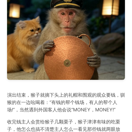
演出结束，猴子就摘下头上的礼帽和围观的观众要钱，驯
猴的在一边吆喝着：“有钱的帮个钱场，有人的帮个人
场!”，当然遇到外国客人他会说“MONEY，MONEY!”
收完钱主人会赏给猴子几颗栗子，猴子津津有味的吃栗
子，他怎么也搞不清楚主人怎么一看见那些钱就两眼放