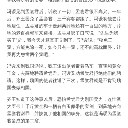
冯谖见到孟尝君后，诉说了一切，孟尝君很不高兴。一年
后，齐王罢免了孟尝君，三千宾客都跑了。冯谖劝他去薛
地居住，孟尝君的车子走到离薛地还有一百里的地方，薛
地的老百姓就前来迎接。孟尝君叹了口气说：“先生为我
买了‘义’，我今天才算真正见到了。”冯谖说：“狡兔三
窟，方能免除一死，如今只有一窟，还不能高枕而卧，让
我再为您凿两个窟吧。”
冯谖来到魏国游说，魏王派出使者带着马车一百辆和黄金
千金，去薛地聘请孟尝君。冯谖又劝孟尝君拒绝他们的聘
请。这样，魏国的使者往返了三次，孟尝君就是不肯到魏
国去做相国。
齐王知道了这件事以后，恐怕孟尝君为别国卖力，连忙派
大臣带上千斤黄金和一柄有白玉佩带的宝剑，到薛地去向
孟尝君谢罪，并恢复了他相国的职务。这就是冯谖为孟尝
君凿成的第二窟。