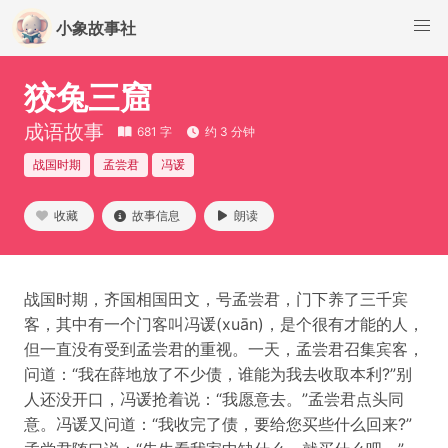
小象故事社
狡兔三窟
成语故事
681 字
约 3 分钟
战国时期
孟尝君
冯谖
收藏
故事信息
朗读
战国时期，齐国相国田文，号孟尝君，门下养了三千宾
客，其中有一个门客叫冯谖(xuān)，是个很有才能的人，
但一直没有受到孟尝君的重视。一天，孟尝君召集宾客，
问道：“我在薛地放了不少债，谁能为我去收取本利?”别
人还没开口，冯谖抢着说：“我愿意去。”孟尝君点头同
意。冯谖又问道：“我收完了债，要给您买些什么回来?”