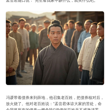
孟尝君随口说：“先生看我家中缺什么，就买什么吧。”
冯谖带着债券来到薛地，他召集老百姓，把债券核对后，
放火烧了。他对老百姓说：“孟尝君体谅大家的苦处，命
令我将所有的债券一概免除!”借债的百姓无不感激涕零。