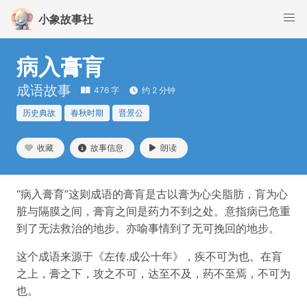
小象故事社
病入膏肓
成语故事
476 字
约 2 分钟
历史典故
春秋时期
晋景公
收藏
故事信息
朗读
“病入膏育”这则成语的膏肓是古以膏为心尖脂肪，肓为心
脏与隔膜之间，膏肓之间是药力不到之处。意指病已危重
到了无法救治的地步。亦喻事情到了无可挽回的地步。
这个成语来源于《左传.成公十年》，疾不可为也。在肓
之上，膏之下，攻之不可，达至不及，药不至焉，不可为
也。