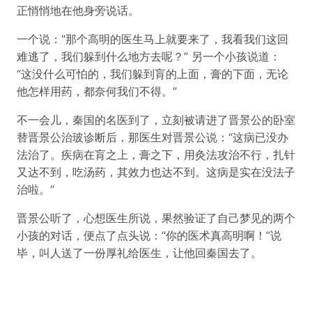
正悄悄地在他身旁说话。
一个说：“那个高明的医生马上就要来了，我看我们这回
难逃了，我们躲到什么地方去呢？” 另一个小孩说道：
“这没什么可怕的，我们躲到肓的上面，膏的下面，无论
他怎样用药，都奈何我们不得。”
不一会儿，秦国的名医到了，立刻被请进了晋景公的卧室
替晋景公治玻诊断后，那医生对晋景公说：“这病已没办
法治了。疾病在肓之上，膏之下，用灸法攻治不行，扎针
又达不到，吃汤药，其效力也达不到。这病是实在没法子
治啦。”
晋景公听了，心想医生所说，果然验证了自己梦见的两个
小孩的对话，便点了点头说：“你的医术真高明啊！”说
毕，叫人送了一份厚礼给医生，让他回秦国去了。