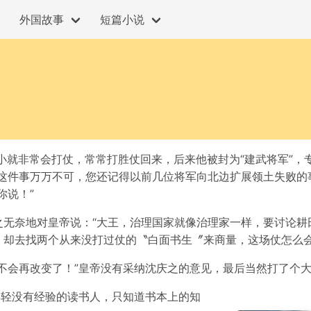
外国故事
短篇小说
小就非常会打仗，常常打胜仗回来，后来他被封为“建武将军”，
这件事万万不可，您还记得以前几位将军向北边扩展领土失败的
你说！”
之无奈地对皇帝说：“大王，治理国家就像治理家一样，要讨论耕
，却去找两个从来没打过仗的〝白面书生〞来商量，这场仗怎么会
不会再改变了！”皇帝没有采纳沈庆之的意见，最后当然打了个
年轻没有经验的读书人，只知道书本上的知