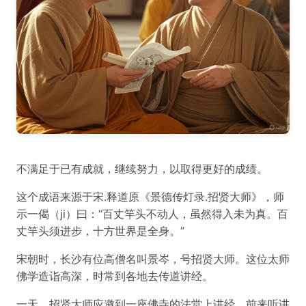
不满足于已有成就，继续努力，以取得更好的成绩。
这个成语来源于宋.释道原《景德传灯录.招贤大师》，师
示一偈（ji）曰：“百丈竿头不动人，虽然得入未为真。百
丈竿头须进步，十方世界是全身。”
宋朝时，长沙有位高僧名叫景岑，号招贤大师。这位太师
佛学造诣高深，时常到各地去传道讲经。
一天，招贤大师应邀到一座佛寺的法堂上讲经。前来听讲