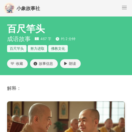
小象故事社
百尺竿头
成语故事
467 字
约 2 分钟
百尺竿头
努力进取
佛教文化
收藏
故事信息
朗读
解释：