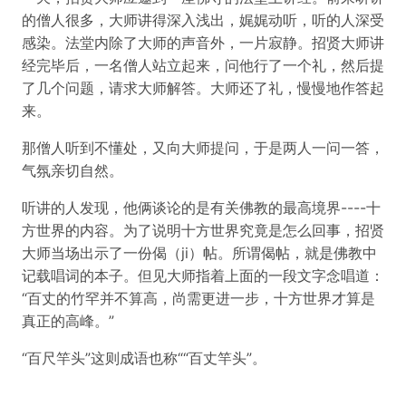
的僧人很多，大师讲得深入浅出，娓娓动听，听的人深受
感染。法堂内除了大师的声音外，一片寂静。招贤大师讲
经完毕后，一名僧人站立起来，问他行了一个礼，然后提
了几个问题，请求大师解答。大师还了礼，慢慢地作答起
来。
那僧人听到不懂处，又向大师提问，于是两人一问一答，
气氛亲切自然。
听讲的人发现，他俩谈论的是有关佛教的最高境界----十
方世界的内容。为了说明十方世界究竟是怎么回事，招贤
大师当场出示了一份偈（ji）帖。所谓偈帖，就是佛教中
记载唱词的本子。但见大师指着上面的一段文字念唱道：
“百丈的竹罕并不算高，尚需更进一步，十方世界才算是
真正的高峰。”
“百尺竿头”这则成语也称““百丈竿头”。