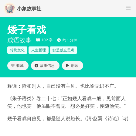
小象故事社
矮子看戏
成语故事
102 字
约 1 分钟
传统文化
人生哲理
缺乏独立思考
收藏
故事信息
朗读
释译：附和别人，自己没有主见。也比喻见识不广。
《朱子语类》卷二十七：“正如矮人看戏一般，见前面人
笑，他也笑，他虽眼不曾见，想必是好笑，便随他笑。”
矮子看戏何曾见，都是随人说短长。(清·赵翼《诗论》诗)