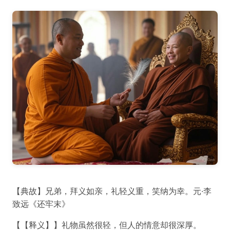
【典故】兄弟，拜义如亲，礼轻义重，笑纳为幸。元·李
致远《还牢末》
【【释义】】礼物虽然很轻，但人的情意却很深厚。