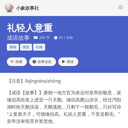
小象故事社
礼轻人意重
成语故事
264 字
约 1 分钟
唐朝
情意
礼物
收藏
故事信息
朗读
【注音】lǐqīngrényìzhòng
【成语【故事】】唐朝一地方官为表达对皇帝的敬意，派
缅伯高给皇上进贡一只天鹅。缅伯高爬山涉水，经过沔阳
湖时给天鹅洗澡，天鹅逃跑，只剩下一根鹅毛，只好写诗
“上复唐天子，可饶缅伯高。礼轻人意重，千里送鹅毛。”
皇帝没有怪罪并奖赏他。