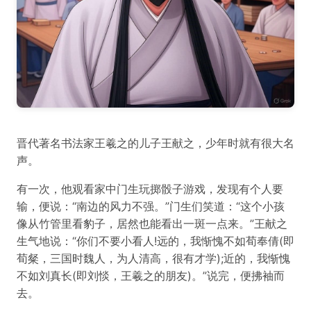
晋代著名书法家王羲之的儿子王献之，少年时就有很大名
声。
有一次，他观看家中门生玩掷骰子游戏，发现有个人要
输，便说：“南边的风力不强。”门生们笑道：“这个小孩
像从竹管里看豹子，居然也能看出一斑一点来。”王献之
生气地说：“你们不要小看人!远的，我惭愧不如荀奉倩(即
荀粲，三国时魏人，为人清高，很有才学);近的，我惭愧
不如刘真长(即刘惔，王羲之的朋友)。”说完，便拂袖而
去。