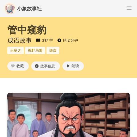
小象故事社
管中窥豹
成语故事
317 字
约 2 分钟
王献之
视野局限
谦虚
收藏
故事信息
朗读