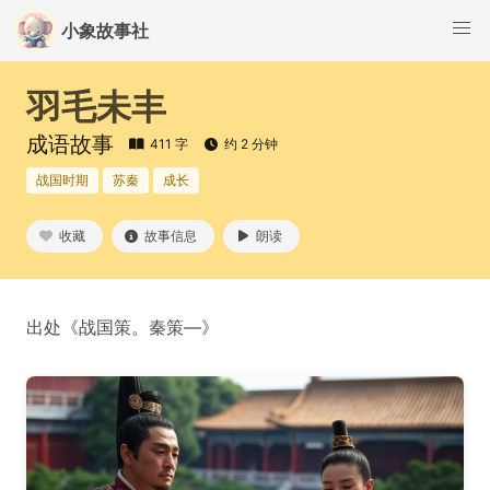
小象故事社
羽毛未丰
成语故事
411 字
约 2 分钟
战国时期
苏秦
成长
收藏
故事信息
朗读
出处《战国策。秦策—》