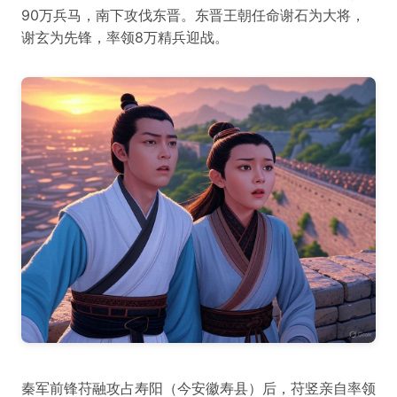
90万兵马，南下攻伐东晋。东晋王朝任命谢石为大将，
谢玄为先锋，率领8万精兵迎战。
秦军前锋苻融攻占寿阳（今安徽寿县）后，苻竖亲自率领