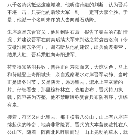
八千名骑兵抵达这座城池。他听信苻融的判断，认为晋兵
不堪一击，只要他的后续大军一到，一定可大获全胜。于
是，他派一个名叫朱序的人去向谢石劝降。
朱序原是东晋官员，他见到谢石后，报告了秦军的布防情
况，并建议晋军在前秦后续大军未到达之前袭击洛涧（今
安徽淮南东洛河）。谢石听从他的建议，出兵偷袭秦营，
结果大胜。晋兵乘胜向寿阳进军。
苻坚得知洛涧兵败，晋兵正向寿阳而来，大惊失色，马上
和苻融登上寿阳城头，亲自观察淝水对岸晋军动静。当时
正是隆冬时节，又是阴天，远远望去，淝水上空灰蒙的一
片。仔细看去，那里桅杆林立，战船密布，晋兵持刀执
戟，阵容甚为齐整。他不禁暗暗称赞晋兵布防有序，训练
有素。
接着，苻坚又向北望去。那里横着八公山，山上有八座连
绵起伏的峰峦，地势非常险要。晋兵的大本营便驻扎在八
公山下。随着一阵西北风呼啸而过，山上晃动的草木，就