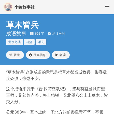
小象故事社
草木皆兵
成语故事
692 字
约 3 分钟
淝水之战
苻坚
谢玄
收藏
故事信息
朗读
“草木皆兵”这则成语的意思是把草木都当成敌兵。形容极
度疑惧，惊恐不安。
这个成语来源于《晋书.苻坚载记》，坚与苻融登城而望
王师，见部阵齐整，将士精锐；又北望八公山上草木，皆
类人形。
公元383年，基本上统一了北方的前秦皇帝苻坚，率领