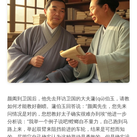
颜阖到卫国后，他先去拜访卫国的大夫蘧(qú)伯玉，请教
如何才能教好蒯瞆。蘧伯玉回答说：“颜阖先生，您先来
问情况是对的，您想教好太子确实很难办到埃”他进一步
分析说：“我举一个例子说吧!螳螂自不量力，自己跑到马
路上来，举起双臂来阻挡前进的车轮，结果是可想而知
的。尽管它自己确实认为这种举动是勇敢的，但是确实没