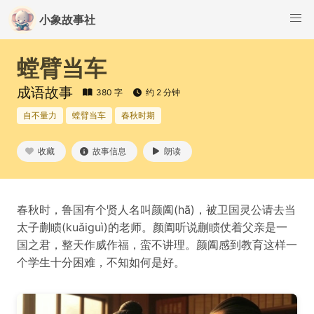
小象故事社
螳臂当车
成语故事
380 字
约 2 分钟
自不量力
螳臂当车
春秋时期
收藏
故事信息
朗读
春秋时，鲁国有个贤人名叫颜阖(hã)，被卫国灵公请去当
太子蒯瞆(kuǎiɡuì)的老师。颜阖听说蒯瞆仗着父亲是一
国之君，整天作威作福，蛮不讲理。颜阖感到教育这样一
个学生十分困难，不知如何是好。