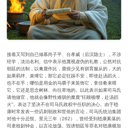
接着又写到自已倾慕尚子平、台孝威（后汉隐士），不涉
经学，淡泊名利。信中表示他蔑视虚伪的礼教，公然对抗
朝廷的法制，以禽鹿作比，鹿很少见有驯育服从的，大的
如果羁绊、束缚它，那它必定狂躁不安，即使赴汤蹈火，
也不在乎；哪怕是用金的马嚼子来装饰它，拿佳肴来喂
它，它还是思念树林、向往草地的。以此表示如果司马氏
请他做官，他就会像野性难驯的糜鹿“狂顾顿缨，赴汤蹈
火”。表达了坚决不在司马氏政权中任职的决心。由于嵇
康时常发表一些讥刺朝政和世俗的言论，司马氏统治集团
对他十分忌恨。景元三年（262），曾经受到嵇康奚落的
司隶校尉钟会，以言论放荡、毁谤朝廷等罪名对嵇康横加