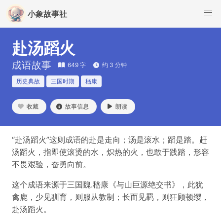
小象故事社
赴汤蹈火
成语故事
649 字
约 3 分钟
历史典故
三国时期
嵇康
收藏
故事信息
朗读
“赴汤蹈火”这则成语的赴是走向；汤是滚水；蹈是踏。赶
汤蹈火，指即使滚烫的水，炽热的火，也敢于践踏，形容
不畏艰验，奋勇向前。
这个成语来源于三国魏.嵇康《与山巨源绝交书》，此犹
禽鹿，少见驯育，则服从教制；长而见羁，则狂顾顿缨，
赴汤蹈火。