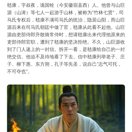
嵇康，字叔夜，谯国铨（今安徽宿县西）人。他曾与山巨
源（山涛）等七人一起游于山林，被称为“竹林七贤”，司
马氏专权后，嵇康不满司马氏的统治，隐居山阳，而山巨
源后来在司马氏朝廷中做了官，嵇康从此看不起他。山巨
源由吏部侍郎升散骑常侍时，想请嵇康出来代理他原来的
吏部侍郎官职，遭到了嵇康的坚决拒绝。不久，山巨源收
到了门人递上的一封信。拆开一看，是嵇康给自己的一封
绝交信。他迫不及待地看了下去。信中嵇康列举老子、庄
子、柳下惠、东方朔，孔子等先圣，说自己“志气可托，
不可夺也”。