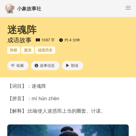
小象故事社
迷魂阵
成语故事
1067 字
约 4 分钟
孙膑
庞涓
战国历史
收藏
故事信息
朗读
【词目】：迷魂阵
【拼音】：mí hún zhèn
【解释】:比喻使人迷惑而上当的圈套、计谋。