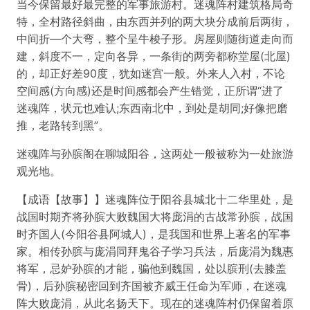
当今保留最好最完整的军事旅游村。迷魂阵村建筑格局奇
特，全村路径斜曲，由东西并列的两大块分成前后两街，
中间折—个大弯，整个呈牛梭子形。房屋则随街道走向而
建，斜度不一，定向各异，一条街的两旁都称堂屋(北屋)
的，却正好差90度，犹如迷宫一般。外来人入村，不论
空间感(方向感)还是时间感都会产生错觉，正所谓“进了
迷魂阵，状元也难认;东西南北中，到处是胡同;好像把磨
推，老路转到黑”。
迷魂阵与孙膑阁在聊城阳谷，这两处一般被称为一处旅游
观光地。
【成语【故事】】迷魂阵位于阳谷县城北十二华里处，是
战国时期齐将孙膑大败魏国大将庞涓的古战常孙膑，战国
时齐国人(今阳谷县阿城人)，是我国和世界上著名的军事
家。相传孙膑与庞涓同拜鬼谷子学习兵法，后庞涓为魏惠
将军，忌妒孙膑的才能，骗他到魏国，处以膑刑(去膝盖
骨)，后孙膑秘密回到齐国被齐威王任命为军师，在迷魂
阵大败庞涓，从此名扬天下。现在的迷魂阵村仍保留着原