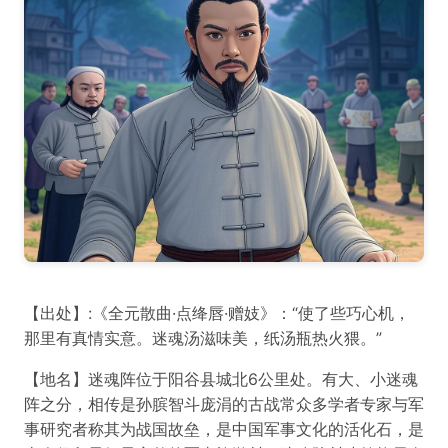
【出处】:《全元散曲·点绛唇·赠妓》：“使了些巧心机，
那里有真情实意。迷魂汤滋味美，纸汤瓶热火猥。”
【地名】迷魂阵位于阳谷县城北6公里处。有大、小迷魂
阵之分，相传是孙膑智斗庞涓的古战常众多学者专家与军
事研究者称其为战国故垒，是中国军事文化的活化石，是