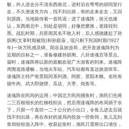
貌，外人进去分不清东西南北，进村后在弯弯的胡同里行
走，不久便迷失方向，找不到出路，有的走来走去，又回
到原路。当地留传着一首民谣：进了迷魂阵，状元也难
认，东西南北中，到处是胡同，好像把磨推，老路转到
黑。战乱时期，兵匪闻其名不敢入村，后人感德建起了孙
膑阁(文革时期被毁)和孙膑庙，现只剩下民国时期(1927
年)一块万民感灵碑。阳谷县旅游局，把开发迷魂阵列为
近期的目标之一，准备修建孙膑阁、八卦迷魂宫等景点。
届时，迷魂阵将以新的面貌欢迎广大游客的到来。迷魂阵
周围道路通畅，当地火车站、汽车站都有直达旅游班车。
迷魂阵土特产有景阳冈系列酒、阿胶、景阳木雕。名吃有
烧牛肉、武大郎烧饼、瓜达、大枣、炖鱼等。
迷魂阵在民间的运用：中国北方民间捕鱼时，渔民们先将
二三百根细长的红柳枝削尖，然后用迷魂阵的布局插于水
下，只留一个直径一二十公分的小出口，令鱼儿进去后就
找不到出路，再在布好的迷局内投放一些鱼饵，鱼儿见到
鱼饵纷纷游入阵中。收获起鱼时，渔民只需将出口堵住，