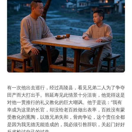
有一次他出去巡行，经过高陵县，看见兄弟二人为了争夺
田产而大打出手。韩延寿见此情景十分沮丧，他觉得这是
对他一贯推行的礼义教化的巨大嘲讽。他于是说：“我有
幸成为这里的长官，却没给老百姓做出表率，百姓没有蒙
受教化的熏陶，以致兄弟失和，骨肉争讼，这个责任全都
是因为我无德无能造成的，我必须引咎辞职，关起门好好
反省检讨自己的过失，