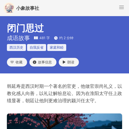
小象故事社
闭门思过
成语故事
481 字
约 2 分钟
西汉历史
自我反省
家庭和睦
收藏
故事信息
朗读
韩延寿是西汉时期一个著名的官吏，他做官崇尚礼义，以
教化感人向善，以礼让解纷息讼。因为在淮阳太守任上政
绩显著，朝廷让他到更难治理的颍川任太守。