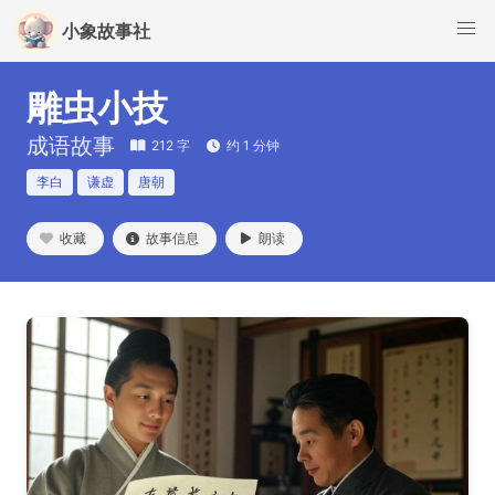
小象故事社
雕虫小技
成语故事
212 字
约 1 分钟
李白
谦虚
唐朝
收藏
故事信息
朗读