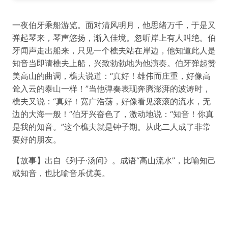
一夜伯牙乘船游览。面对清风明月，他思绪万千，于是又
弹起琴来，琴声悠扬，渐入佳境。忽听岸上有人叫绝。伯
牙闻声走出船来，只见一个樵夫站在岸边，他知道此人是
知音当即请樵夫上船，兴致勃勃地为他演奏。伯牙弹起赞
美高山的曲调，樵夫说道：“真好！雄伟而庄重，好像高
耸入云的泰山一样！”当他弹奏表现奔腾澎湃的波涛时，
樵夫又说：“真好！宽广浩荡，好像看见滚滚的流水，无
边的大海一般！”伯牙兴奋色了，激动地说：“知音！你真
是我的知音。”这个樵夫就是钟子期。从此二人成了非常
要好的朋友。
【故事】出自《列子·汤问》。成语“高山流水”，比喻知己
或知音，也比喻音乐优美。