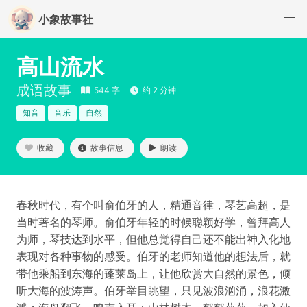
小象故事社
高山流水
成语故事
544 字
约 2 分钟
知音
音乐
自然
收藏
故事信息
朗读
春秋时代，有个叫俞伯牙的人，精通音律，琴艺高超，是
当时著名的琴师。俞伯牙年轻的时候聪颖好学，曾拜高人
为师，琴技达到水平，但他总觉得自己还不能出神入化地
表现对各种事物的感受。伯牙的老师知道他的想法后，就
带他乘船到东海的蓬莱岛上，让他欣赏大自然的景色，倾
听大海的波涛声。伯牙举目眺望，只见波浪汹涌，浪花激