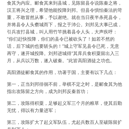
食其为内应。郦食其来到县城，见陈留县令说陈秦之将，
汉王将兴之理，希望他能投降刘邦。但县令惧怕秦法的苛
重，不敢冒然从事，予以谢绝。就在当日夜半杀死县令，
并将县令人头窬城而下，报之于沛公。刘邦见大事已成，
引兵攻打县城，叫人用竹竿挑着县令人头，大声疾呼：
“你们赶快投降，你们的县令已被砍头了！如若不然的
话，后下城的也要斩头的！”城上守军见县令已死，无意
再守，遂开城投降。刘邦进城得“其库兵食积粟留出入三
月，从兵以万数，遂入破秦。”此皆高阳酒徒之功也。
高阳酒徒郦食其的作用，功著于国，主要有以下几点：
第一，正当刘邦徘徊不前，举棋不定之时，是郦食其为他
指出攻陈留之方向，成为刘邦反秦首功；
第二，攻陈得积粟，足够起义军三个月的粮草，使其后勤
无忧，得以有力量进军；
第三，攻陈扩大了起义军队伍，尤起兵数百人至破陈留扩