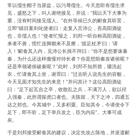
常以儒生帽子当尿盆，以污辱儒生。今天忽听有儒生求
见，盛怒之下，叫人谢绝接见，并说：“我以天下大事为
重，没有时间接见儒人。”在外等候已久的郦食其听罢，
立即“瞋目案剑叱使者曰：走复入言沛公，吾高阳酒徒
也，非儒人也！”使者忙报之，刘邦一听自称高阳酒徒，
来者不善，慌忙连脚都来不及擦，‘据足杖矛’曰：‘请
入！’郦食其入内，见沛公长揖不拜曰：“你不是想要诛暴
秦，为什么还这样傲慢对待长者？你是想助秦攻诸侯呢？
还是率领诸侯破秦呢？”此时，刘邦不知所措，辍洗起
衣，忙请食其上坐，谢罪曰：“过去听人说先生的容貌，
今天见面才知先生的来意！”并问其计？这位高阳酒徒
曰：“足下起瓦合之卒，收散乱之兵，不满万人，欲以径
入强秦，此所谓探虎口者也。夫陈留，天下之冲，四通五
达之郊也。今其城中，又多积粟。臣知其令，今请使令下
足下，即不听，足下举兵攻之，臣为内应”。大事可成
矣。
于是刘邦接受郦食其的建议，决定先攻占陈地，并派遣郦