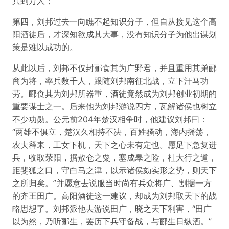
兵到万人；
第四，刘邦过去一向瞧不起知识分子，但自从接见这个高
阳酒徒后，才深知欲成其大事，没有知识分子为他出谋划
策是难以成功的。
从此以后，刘邦不仅封郦食其为广野君，并且重用其弟郦
商为将，率兵数千人，跟随刘邦南征北战，立下汗马功
劳。郦食其为刘邦所器重，酒徒竟然成为刘邦创业初期的
重要谋士之一。后来他为刘邦游说四方，瓦解诸侯也树立
不少功勋。公元前204年楚汉相争时，他建议刘邦曰：
“两雄不俱立，楚汉久相持不决，百姓骚动，海内摇荡，
农夫释耒，工女下机，天下之心未有定也。愿足下急复进
兵，收取荥阳，据敖仓之粟，塞成皋之险，杜大行之道，
距斐狐之口，守白马之津，以示诸侯劾实形之势，则天下
之所归矣。”并愿意去说服当时尚有兵众将广、割据一方
的齐王田广。高阳酒徒这一建议，却成为刘邦取天下的战
略思想了。刘邦派他去游说田广，晓之天下利害，“田广
以为然，乃听郦生，罢历下兵守备战，与郦生日纵酒。”