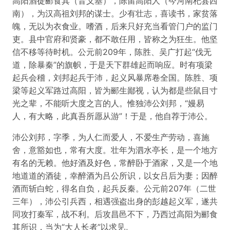
高阳酒徒郦食其（音义基），陈留高阳人（今河南杞县西
南），为汉高祖刘邦的谋士。少有壮志，喜读书，家贫落
魄，无以为衣食业。嗜酒，后来只好充当看管门户的监门
吏。县中官府和贤豪，都不敢任用，皆称之为狂生。他坚
信不移等待时机。公元前209年，陈胜、吴广打起“伐无
道，除暴秦”的旗帜，于是天下群雄起而响应。时有项梁
起兵会稽，刘邦起兵于沛，起义风暴席卷全国。陈胜、项
梁等起义军路过高阳，皆为郦生鄙视，认为都是些鼠目寸
光之辈，不能听大度之言的人。惟独沛公刘邦，“嫚易
人，有大略，此真吾所愿从游”！于是，他自荐于沛公。
沛公刘邦，字季，为人仁而爱人，不爱生产劳动，喜施
舍，意豁如也，常有大度。壮年为泗水亭长，是一个地方
有名的无赖。他好酒及好色，常醉卧于酒家，又是一个地
地道道的酒徒，幸醉酒为吕公所识，以女吕后为妻；因醉
酒而斩白蛇，得名自负，起兵反秦。公元前207年（二世
三年），沛公引兵西，相遇强盗出身的彭越起义军，遂共
同攻打秦军，战不利。后攻昌邑不下，乃西过高阳为郦食
其所识，当为“大人长者”以求见。