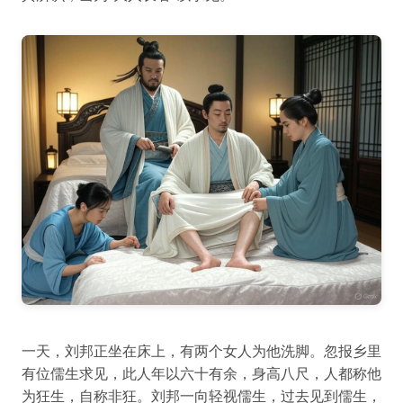
一天，刘邦正坐在床上，有两个女人为他洗脚。忽报乡里
有位儒生求见，此人年以六十有余，身高八尺，人都称他
为狂生，自称非狂。刘邦一向轻视儒生，过去见到儒生，