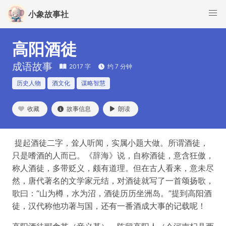
小象故事社
高阳酒徒
成语故事
2017 字
约 7 分钟
历史人物
酒文化
谋略智慧
收藏
故事信息
朗读
提起酒徒二字，耸人听闻，实属小题大做。所谓酒徒，
只是嗜酒的人而已。《辞海》说，自称酒徒，意含狂傲，
称人酒徒，多带贬义，颇有道理。但在古人看来，意未尽
然，唐代著名的文学家元结，对酒徒就写了一首颂扬歌，
歌曰：“山为樽，水为沼，酒徒历历坐洲岛。”提到高阳酒
徒，汉代称他功著与国，还有一番酒成大事的记载呢！