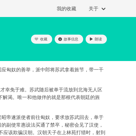
我的收藏
关于
收藏
故事信息
朗读
回应匈奴的善举，派中郎将苏武拿着旌节，带一干
抢救才幸免于难。苏武随后被单于流放到北海无人区
下解渴。唯一和他做伴的就是那根代表朝廷的旌
汉昭帝遂派使者前往匈奴，要求放苏武回去，单于
留的副使常惠设法买通了禁卒，秘密会见了汉使，
不应该欺骗汉朝。汉朝天子在上林苑打猎时，射到