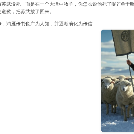
苏武没死，而是在一个大泽中牧羊，你怎么说他死了呢?”单于
使道歉，把苏武放了回来。
传，鸿雁传书也广为人知，并逐渐演化为传信