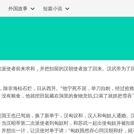
外国故事
短篇小说
奴派使者前来求和，并把扣留的汉朝使者放了回来。汉武帝为了
我投降，除非海枯石烂，日从西升。”他宁死不屈，举刀自刎，经过
。没有粮食，他就挖田鼠藏在洞里的食物充饥;口渴了就抓把雪吞
老国王也已驾崩，换了新单于，汉匈议和，汉人和匈奴人通婚。
。当汉昭帝第二次派使者到匈奴时，和苏武一起出使匈奴并被扣
，并想出一计，让汉使对单于讲：“匈奴既然存心同汉朝和好，就