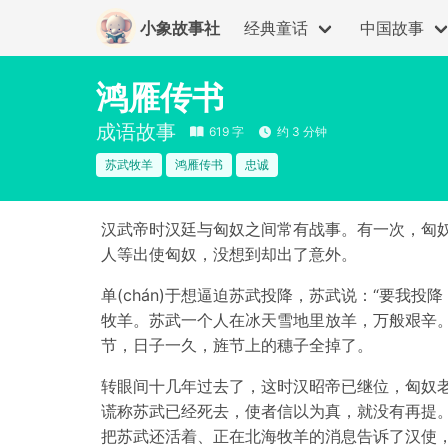
小象故事社
经典童话
中国故事
鸿雁传书
成语故事
619 字
约 3 分钟
苏武牧羊
鸿雁传书
忠诚
汉武帝时汉廷与匈奴之间常有战事。有一次，匈
人等出使匈奴，没想到却出了意外。
单(chán)于想逼迫苏武投降，苏武说：“要
牧羊。苏武一个人在冰天雪地里放羊，万般艰辛
节，日子一久，旌节上的穗子全掉了。
转眼间十几年过去了，这时汉昭帝已继位，匈奴
谎称苏武已经死去，使者信以为真，就没有再提
把苏武还活着、正在北海牧羊的消息告诉了汉使