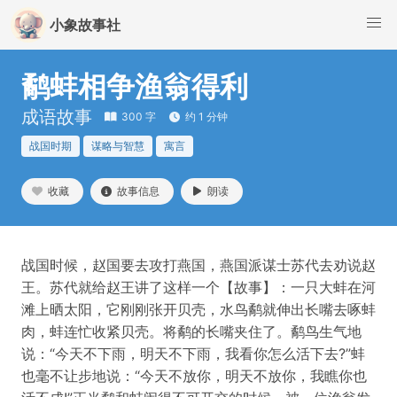
小象故事社
鹬蚌相争渔翁得利
成语故事
300 字
约 1 分钟
战国时期
谋略与智慧
寓言
收藏
故事信息
朗读
战国时候，赵国要去攻打燕国，燕国派谋士苏代去劝说赵
王。苏代就给赵王讲了这样一个【故事】：一只大蚌在河
滩上晒太阳，它刚刚张开贝壳，水鸟鹬就伸出长嘴去啄蚌
肉，蚌连忙收紧贝壳。将鹬的长嘴夹住了。鹬鸟生气地
说：“今天不下雨，明天不下雨，我看你怎么活下去?”蚌
也毫不让步地说：“今天不放你，明天不放你，我瞧你也