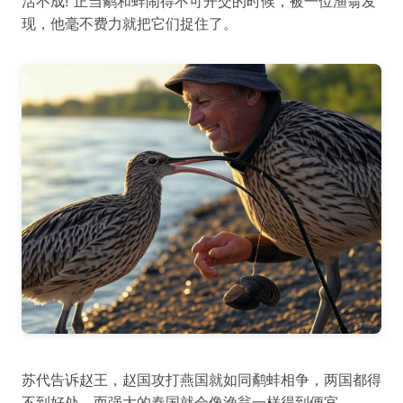
活不成!”正当鹬和蚌闹得不可开交的时候，被一位渔翁发
现，他毫不费力就把它们捉住了。
苏代告诉赵王，赵国攻打燕国就如同鹬蚌相争，两国都得
不到好处，而强大的秦国就会像渔翁一样得到便宜。