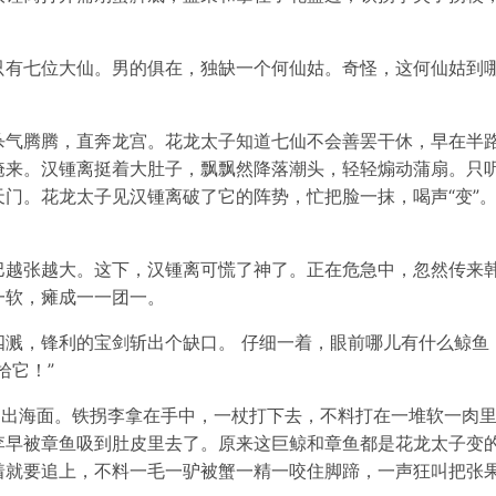
只有七位大仙。男的俱在，独缺一个何仙姑。奇怪，这何仙姑到
杀气腾腾，直奔龙宫。花龙太子知道七仙不会善罢干休，早在半
来。汉锺离挺着大肚子，飘飘然降落潮头，轻轻煽动蒲扇。只听
门。花龙太子见汉锺离破了它的阵势，忙把脸一抹，喝声“变”
巴越张越大。这下，汉锺离可慌了神了。正在危急中，忽然传来
一软，瘫成一一团一。
四溅，锋利的宝剑斩出个缺口。 仔细一着，眼前哪儿有什么鲸鱼
拾它！”
窜出海面。铁拐李拿在手中，一杖打下去，不料打在一堆软一肉
李早被章鱼吸到肚皮里去了。原来这巨鲸和章鱼都是花龙太子变
着就要追上，不料一毛一驴被蟹一精一咬住脚蹄，一声狂叫把张