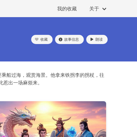
我的收藏
关于
收藏
故事信息
朗读
要乘船过海，观赏海景。他拿来铁拐李的拐杖，往
此惹出一场麻烦来。