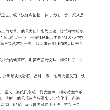
哪里去了呢？汉锺离掐指一算，大吃一惊，原来是
路上伺候着。他见大仙们来势凶猛，慌忙挥舞珍珠
“呜…忽…”一声，一阵狂风把万丈高的和虾兵蟹将
。海里突然窜出一倏巨鲸，张开闸门似的大口来吞
韩湘子的仙笛声。那笛声悠扬悦耳，鲸鱼听了，斗
，分明是块大礁石。吕纯一陽一恼得火冒头顶，铁
里。原来，海礁已变成一只大章鱼，拐杖被章鱼的
的。这时，他见花篮当头罩来，慌忙化作一条海
果老抛下驴背。幸亏曹国舅眼明手快，救起张果