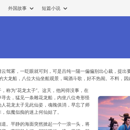
外国故事
短篇小说
腾云驾雾，一眨眼就可到，可是吕纯一陽一偏偏别出心裁，提出
亮的大龙船，八位大仙坐船观景，喝酒斗歌，好不热闹。不料，因
，称为“花龙太子”。这天，他闲得没事，在
声寻去，猛见一条雕花龙船，内坐八位奇形怪
动人花龙太子见此仙姿，魂魄俱消，早忘了师
非，似魔似痴的迷上何仙姑了。
挡道。平静的海面突然掀起一个一浪一头，将