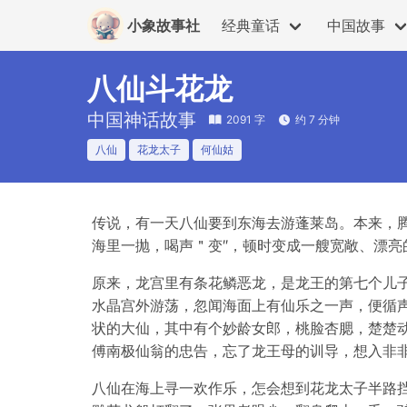
小象故事社
经典童话
中国故事
八仙斗花龙
中国神话故事
2091 字
约 7 分钟
八仙
花龙太子
何仙姑
传说，有一天八仙要到东海去游蓬莱岛。本来，
海里一抛，喝声＂变″，顿时变成一艘宽敞、漂
原来，龙宫里有条花鳞恶龙，是龙王的第七个儿子
水晶宫外游荡，忽闻海面上有仙乐之一声，便循
状的大仙，其中有个妙龄女郎，桃脸杏腮，楚楚
傅南极仙翁的忠告，忘了龙王母的训导，想入非
八仙在海上寻一欢作乐，怎会想到花龙太子半路