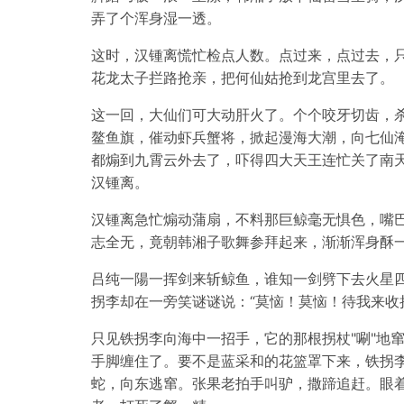
弄了个浑身湿一透。
这时，汉锺离慌忙检点人数。点过来，点过去，
花龙太子拦路抢亲，把何仙姑抢到龙宫里去了。
这一回，大仙们可大动肝火了。个个咬牙切齿，
鳌鱼旗，催动虾兵蟹将，掀起漫海大潮，向七仙淹
都煽到九霄云外去了，吓得四大天王连忙关了南天
汉锺离。
汉锺离急忙煽动蒲扇，不料那巨鲸毫无惧色，嘴
志全无，竟朝韩湘子歌舞参拜起来，渐渐浑身酥
吕纯一陽一挥剑来斩鲸鱼，谁知一剑劈下去火星
拐李却在一旁笑谜谜说：“莫恼！莫恼！待我来收
只见铁拐李向海中一招手，它的那根拐杖"唰"地
手脚缠住了。要不是蓝采和的花篮罩下来，铁拐
蛇，向东逃窜。张果老拍手叫驴，撒蹄追赶。眼