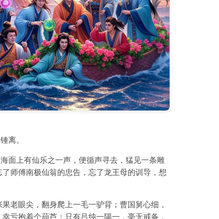
汉锺离。
闻海面上有仙乐之一声，便循声寻去，猛见一条雕
忘了师傅南极仙翁的忠告，忘了龙王母的训导，想
张果老眼尖，翻身爬上一毛一驴背；曹国舅心细，
，幸亏抱着个葫芦；只有吕纯一陽一，毫无戒备，