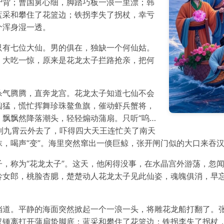
驴背；曹国舅心细，脚踏巧板一浪一里漂；韩
蓝采和攀住了花篮边；铁拐李失了拐杖，幸亏
个浑身湿一透。
只有七位大仙。男的俱在，独缺一个何仙姑。
，大吃一惊，原来是花龙太子拦路抢亲，把何
杀气腾腾，直奔龙宫。花龙太子知道七仙不会
凶猛，慌忙挥舞珍珠鳌鱼旗，催动虾兵蟹将，
飘飘然降落潮头，轻轻煽动蒲扇。只听“呜…
到九霄云外去了，吓得四大天王连忙关了南天
，喝声“变”。海里突然窜出一倏巨鲸，张开闸门似的大口来吞
，称为“花龙太子”。这天，他闲得没事，在水晶宫外游荡，忽
龄女郎，桃脸杏腮，楚楚动人花龙太子见此仙姿，魂魄俱消，早
挡道。平静的海面突然掀起一个一浪一头，将雕花龙船打翻了。
汉锺离打开蒲扇蛰脚底；蓝采和攀住了花篮边；铁拐李失了拐杖