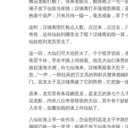
雕花龙船打翻了。张果老眼尖，翻身爬上一毛一
湘子放下仙笛当坐骑；汉锺离打开蒲扇蛰脚底；
抱着个葫芦；只有吕纯一陽一，毫无戒备，弄了
这时，汉锺离慌忙检点人数。点过来，点过去，
奇怪，这何仙姑到哪里去了呢？汉锺离掐指一算
仙姑抢到龙宫里去了。
这一回，大仙们可大动肝火了。个个咬牙切齿，
善罢干休，早在半路上伺候着。他见大仙们来势
掀起漫海大潮，向七仙淹来。汉锺离挺着大肚子，
忽…”一声，一阵狂风把万丈高的和虾兵蟹将都煽
门。花龙太子见汉锺离破了它的阵势，忙把脸一抹
原来，龙宫里有条花鳞恶龙，是龙王的第七个儿子
花龙船，内坐八位奇形怪状的大仙，其中有个妙
入非非，似魔似痴的迷上何仙姑了。
八仙在海上寻一欢作乐，怎会想到花龙太子半路
脚踏巧板一浪一里漂；韩湘子放下仙笛当坐骑；