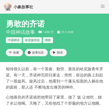
小象故事社
勇敢的齐诺
中国神话故事
1468 字
约 5 分钟
中国神话
哈尼族传说
勇敢
收藏
故事信息
朗读
相传很久以前，有一个英俊、勤劳、善良的哈尼族青年齐
诺。有一天，齐诺种完田往家走，突然，前边的路上刮起
了一股旋风。旋风过后，他看到一个蓬头垢面的人躺在他
的面前，那人还 不断地发出痛苦的呻吟。
心地善良的齐诺就把他带回了家里。做了 饭 让他吃，烧
了水让他喝。天晚了，又给他找了个舒服的地方让他睡。