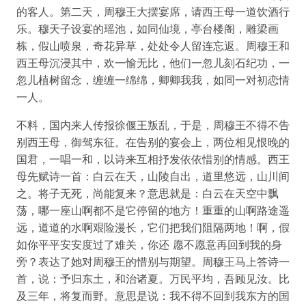
的客人。第二天，周穆王大摆宴席，请西王母一道饮酒行
乐。穆天子设宴的瑶池，如同仙境，亭台楼阁，雕梁画
栋，假山喷泉，奇花异草，处处令人留连忘返。周穆王和
西王母沉浸其中，欢一愉无比，他们一忽儿刻石纪功，一
忽儿植树留念，缠缠一绵绵，卿卿我我，如同一对初恋情
一人。
不料，国内来人传报徐偃王叛乱，于是，周穆王不得不告
别西王母，御驾东征。在告别的宴会上，两位相见恨晚的
国君，一唱一和，以诗来互相抒发依依惜别的情感。西王
母先赋诗一首：白云在天，山陵自出，道里悠远，山川间
之。将子无死，尚能复来？意思就是：白云在天空中飘
荡，哪一座山啊都不是它停留的地方！重重的山啊路途遥
远，道道的水啊艰险漫长，它们把我们阻隔两地！啊，假
如你平平安安度过了难关，你还 愿不愿意再回到我的身
旁？表达了她对周穆王的惜别与期望。周穆王马上答诗一
首，说：予归东土，和治诸夏。万民平均，吾顾见汝。比
及三年，将复而野。意思是说：我不得不回到我东方的国