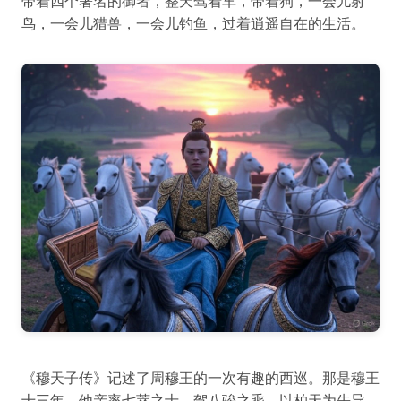
带着四个著名的御者，整天驾着车，带着狗，一会儿射
鸟，一会儿猎兽，一会儿钓鱼，过着逍遥自在的生活。
《穆天子传》记述了周穆王的一次有趣的西巡。那是穆王
十三年，他亲率七萃之士，驾八骏之乘，以柏天为先导，