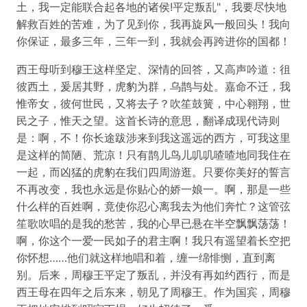
土，我一定能联合起各地的诸侯!平定叛乱"，我要尽快地
解救百姓的苦难，为了见到你，我再旋风一般回头！我向
你保证，最多三年，三年一到，我就会再跨进你的国都！
西王母听到穆王这样坚定、深情的回答，又高声吟道：徂
彼西土，爰居其野，虎豹为群，乌鹊与处。嘉命不迁，我
惟帝女，彼何世民，又将去子？吹笙鼓簧，中心翱翔，世
民之子，惟天之望。这首长诗的意思，翻译成现代诗则
是：啊，不！你长途跋涉来到我这遥远的西方，可我这里
是这样的简陋、荒凉！只有鹊儿鸟儿叽叽喳喳地同我住在
一起，而凶猛的虎豹在我们四周游逛。只要你美好的誓言
不再改变，我也永远是你贴心的娇一娘一。啊，那是一些
什么样的百姓啊，竟使你忍心离我去为他们奔忙？这管弦
笙歌吹唱的是我的愁苦，我的心早已悬在半空飘飘荡荡！
啊，你这个一爱一民如子的君主啊！我只有遥望着长空把
你怀想……他们就这样地唱和着，缠一绵悱恻，直到离
别。后来，周穆王平定了叛乱，并没有再如约西行，而是
西王母在四年之后东来，朝见了周穆王。作为国宾，周穆