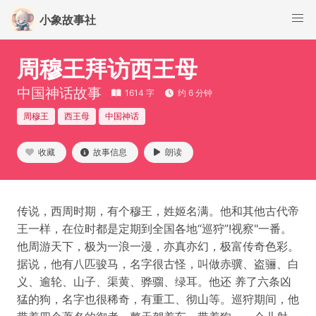
小象故事社
周穆王拜访西王母
中国神话故事
1614 字
约 6 分钟
周穆王
西王母
中国神话
收藏
故事信息
朗读
传说，西周时期，有个穆王，姓姬名满。他和其他古代帝
王一样，在位时都是定期到全国各地“巡狩”!视察"一番。
他周游天下，极为一浪一漫，亦真亦幻，极富传奇色彩。
据说，他有八匹骏马，名字很古怪，叫做赤骥、盗骊、白
义、逾轮、山子、渠黄、骅骝、绿耳。他还 养了六条凶
猛的狗，名字也很稀奇，有重工、彻山等。巡狩期间，他