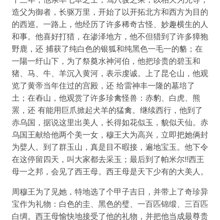
造父为御者，长驱万里，开始了以开拓北方和西方为目的
的西巡。一路上，他经历了许多稀奇古怪、妙趣横生的人
和事。他喜好打猎，在渗泽地方，他不但猎到了许多獐狍
野鹿，还 捕获了纯白色的银狐和纯黑色一毛一的貉；在
一陽一纡山下，为了祭奠水神河伯，他把珍贵的碧玉和
猪、马、牛、羊沉入黄河，表示虔诚。上了昆仑山，他观
览了黄帝当年住过的宫殿，还 给雷神丰一隆的墓培了
土；在舂山，他观赏了许多珍禽怪兽：赤豹、白虎、熊
罴，还 有能用巨爪掀起犬羊的猛禽。继续西行，他到了
赤乌国，据说这里出美人，长得如花似玉，貌似天仙。赤
乌国王献给他两个美一女，穆王大为高兴，立即把她俩封
为嬖人。到了群玉山，真是目不暇接，遍地宝玉。他下令
在这停留四天，叫大家都去采玉；最后到了帕米尔!!西王
母一之邦，会见了西王母。西王母是天下少有的大美人。
周穆王为了见她，特地选了个甲子吉日，并带上了奇珍异
宝作为礼物：白色的圭、黑色的璧、一百匹锦缎、三百匹
白绸。西王母愉快地接受了他的礼物，并把他当成最尊贵