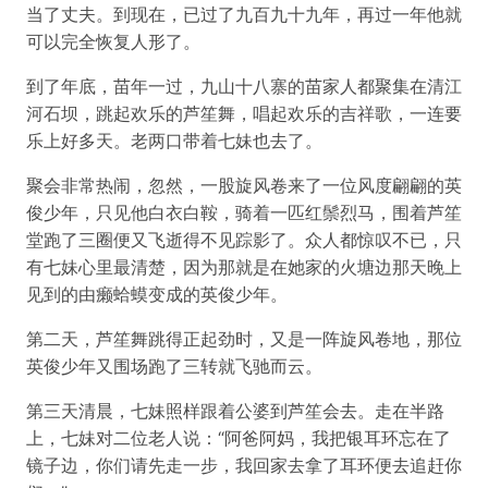
当了丈夫。到现在，已过了九百九十九年，再过一年他就
可以完全恢复人形了。
到了年底，苗年一过，九山十八寨的苗家人都聚集在清江
河石坝，跳起欢乐的芦笙舞，唱起欢乐的吉祥歌，一连要
乐上好多天。老两口带着七妹也去了。
聚会非常热闹，忽然，一股旋风卷来了一位风度翩翩的英
俊少年，只见他白衣白鞍，骑着一匹红鬃烈马，围着芦笙
堂跑了三圈便又飞逝得不见踪影了。众人都惊叹不已，只
有七妹心里最清楚，因为那就是在她家的火塘边那天晚上
见到的由癞蛤蟆变成的英俊少年。
第二天，芦笙舞跳得正起劲时，又是一阵旋风卷地，那位
英俊少年又围场跑了三转就飞驰而云。
第三天清晨，七妹照样跟着公婆到芦笙会去。走在半路
上，七妹对二位老人说：“阿爸阿妈，我把银耳环忘在了
镜子边，你们请先走一步，我回家去拿了耳环便去追赶你