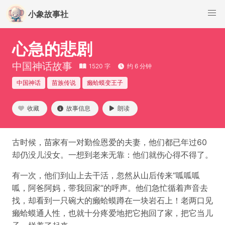
小象故事社
心急的悲剧
中国神话故事
1520 字
约 6 分钟
中国神话
苗族传说
癞蛤蟆变王子
收藏
故事信息
朗读
古时候，苗家有一对勤俭恩爱的夫妻，他们都已年过60
却仍没儿没女。一想到老来无靠：他们就伤心得不得了。
有一次，他们到山上去干活，忽然从山后传来“呱呱呱
呱，阿爸阿妈，带我回家”的呼声。他们急忙循着声音去
找，却看到一只碗大的癞蛤蟆蹲在一块岩石上！老两口见
癞蛤蟆通人性，也就十分疼爱地把它抱回了家，把它当儿