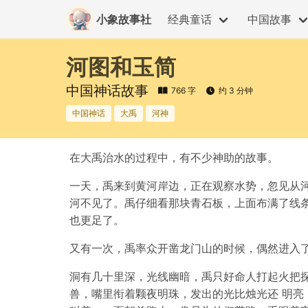
小象故事社
经典童话
中国故事
河图和玉简
中国神话故事
766 字
约 3 分钟
中国神话
大禹
河神
在大禹治水的过程中，有不少神助的故事。
一天，禹来到黄河岸边，正在观察水势，忽见从
河不见了。禹仔细看那块青石板，上面布满了线
也更足了。
又有一次，禹率众开凿龙门山的时候，偶然进入
洞有几十里深，光线幽暗，禹只好命人打起火把
兽，嘴里衔着颗夜明珠，发出的光比烛光还 明亮