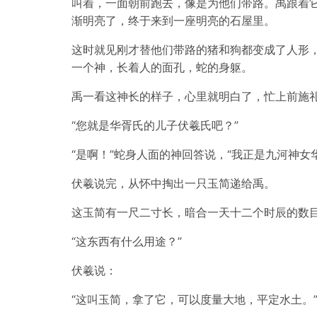
叫着，一面朝前跑去，像是为他们带路。禹跟着
渐明亮了，终于来到一座明亮的石屋里。
这时就见刚才替他们带路的猪和狗都变成了人形
一个神，长着人的面孔，蛇的身躯。
禹一看这神长的样子，心里就明白了，忙上前施
“您就是华胥氏的儿子伏羲氏吧？”
“是啊！”蛇身人面的神回答说，“我正是九河神女
伏羲说完，从怀中掏出一只玉简递给禹。
这玉简有一尺二寸长，暗合一天十二个时辰的数
“这东西有什么用途？”
伏羲说：
“这叫玉简，拿了它，可以度量大地，平定水土。