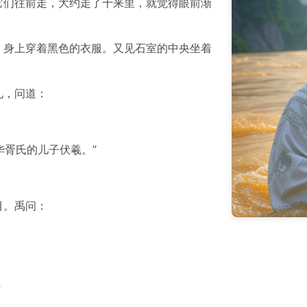
它们往前走，大约走了十来里，就觉得眼前渐
，身上穿着黑色的衣服。又见石室的中央坐着
礼，问道：
华胥氏的儿子伏羲。”
目。禹问：
”