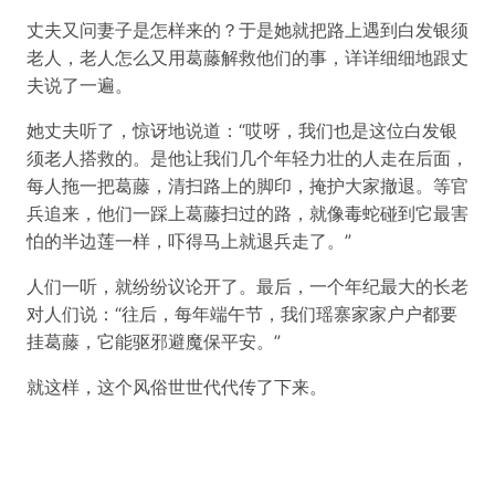
丈夫又问妻子是怎样来的？于是她就把路上遇到白发银须
老人，老人怎么又用葛藤解救他们的事，详详细细地跟丈
夫说了一遍。
她丈夫听了，惊讶地说道：“哎呀，我们也是这位白发银
须老人搭救的。是他让我们几个年轻力壮的人走在后面，
每人拖一把葛藤，清扫路上的脚印，掩护大家撤退。等官
兵追来，他们一踩上葛藤扫过的路，就像毒蛇碰到它最害
怕的半边莲一样，吓得马上就退兵走了。”
人们一听，就纷纷议论开了。最后，一个年纪最大的长老
对人们说：“往后，每年端午节，我们瑶寨家家户户都要
挂葛藤，它能驱邪避魔保平安。”
就这样，这个风俗世世代代传了下来。