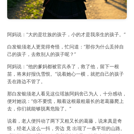
阿妈说：“大的是壮族的孩子，小的才是我亲生的孩子。”
白发银须老人更觉得奇怪，忙问道：“那你为什么丢掉自
己的孩子，去救别人的孩子呢？”
阿妈说：“他的爹妈都被官兵杀了，救了他，留下一根
苗，将来好报仇雪恨。”说着她心一横，就把自己的孩子
丢在路边不管了。
那白发银须老人看见这位瑶族阿妈舍己为人，十分感动，
便对她说：“你不要慌，顺着这根最粗最长的老葛藤爬上
去，你们就能够脱离危险了。”
说着，老人便抖动了两下又粗又长的葛藤，说来真是奇
怪，经老人这么一抖，旁边 竟 出现了一条平坦的山路。