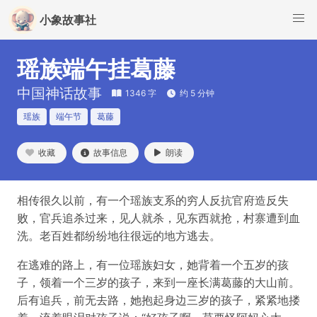
小象故事社
瑶族端午挂葛藤
中国神话故事
1346 字
约 5 分钟
瑶族
端午节
葛藤
收藏
故事信息
朗读
相传很久以前，有一个瑶族支系的穷人反抗官府造反失
败，官兵追杀过来，见人就杀，见东西就抢，村寨遭到血
洗。老百姓都纷纷地往很远的地方逃去。
在逃难的路上，有一位瑶族妇女，她背着一个五岁的孩
子，领着一个三岁的孩子，来到一座长满葛藤的大山前。
后有追兵，前无去路，她抱起身边三岁的孩子，紧紧地搂