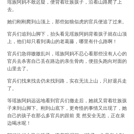
瑶族阿妈不敢迟疑，便背着壮族孩子，沿着山路爬了上
去。
她们刚刚爬到山顶上，那些如狼似虎的官兵便追了过来。
官兵们追到山脚下，抬头看见瑶族阿妈背着孩子就在山顶
上，他们却只看到满山的老葛藤，哪里有什么路啊！
官兵们急得嗷嗷乱叫，瑶族阿妈不忍心看那些没有人心的
官兵去杀害自己丢在路边的亲生骨肉，便扭头跑向对面的
山里去了。
官兵们找来找去仍未找到路，实在无法上山，只好退兵走
了。
等瑶族阿妈远远地看到官兵们撤走后，她就又背着壮族孩
子来到山脚下。刚到山底下，更奇怪的事情又出现了，她
自己的孩子在那么多官兵的跟前 竟 然安全无恙，正在泉
边喝水呢！