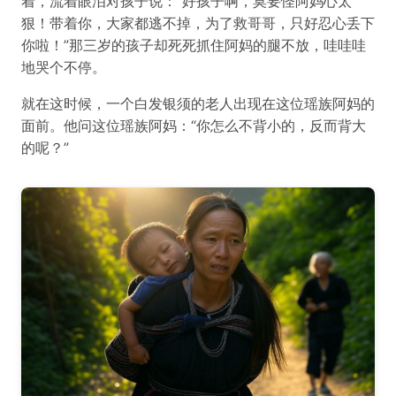
着，流着眼泪对孩子说：“好孩子啊，莫要怪阿妈心太
狠！带着你，大家都逃不掉，为了救哥哥，只好忍心丢下
你啦！”那三岁的孩子却死死抓住阿妈的腿不放，哇哇哇
地哭个不停。
就在这时候，一个白发银须的老人出现在这位瑶族阿妈的
面前。他问这位瑶族阿妈：“你怎么不背小的，反而背大
的呢？”