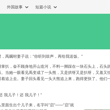
外国故事
短篇小说
，禹嘱咐妻子说：“你听到鼓声，再给我送饭。”
掌扒，奋不顾身地开山造河，不料一脚踩在一块石头上，石头跳
饭。当她一眼看见禹变成了一头熊，又是拱呀又是扒呀，又羞又
跟着追上去。妻子回头看见一头大熊追上来，跑得更快了。他们一
 我儿子！还 我儿子！”
面生出个儿子来，名字叫“启”——“启”就