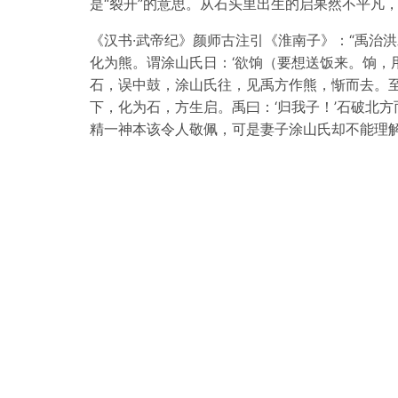
是“裂开”的意思。从石头里出生的启果然不平凡
《汉书·武帝纪》颜师古注引《淮南子》：“禹治
化为熊。谓涂山氏日：‘欲饷（要想送饭来。饷，
石，误中鼓，涂山氏往，见禹方作熊，惭而去。
下，化为石，方生启。禹曰：‘归我子！’石破北
精一神本该令人敬佩，可是妻子涂山氏却不能理