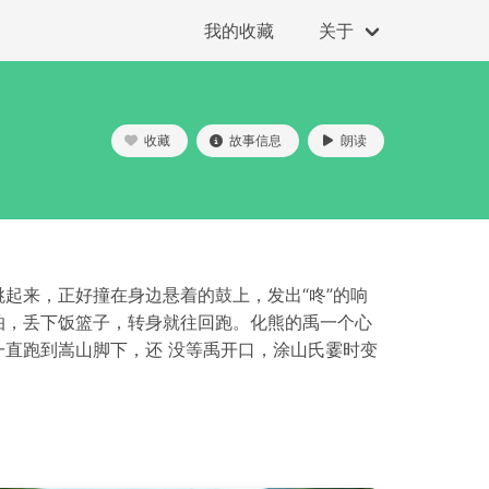
我的收藏
关于
收藏
故事信息
朗读
起来，正好撞在身边悬着的鼓上，发出“咚”的响
怕，丢下饭篮子，转身就往回跑。化熊的禹一个心
直跑到嵩山脚下，还 没等禹开口，涂山氏霎时变