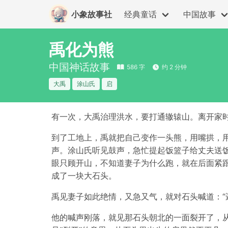
小象故事社
经典童话
中国故事
禹化为熊
中国神话故事
586 字
约 2 分钟
大禹
涂山氏
启
有一次，大禹治理洪水，要打通辙辕山。离开家时
到了工地上，禹就把自己变作一头熊，用嘴拱，用
声。涂山氏听见鼓声，急忙提起饭篮子给丈夫送
眼只顾开山，不知道妻子为什么跑，就在后面紧
成了一块大石头。
禹见妻子如此绝情，又急又气，就对石头喊道：“还
他的喊声刚落，就见那石头朝北的一面裂开了，从里