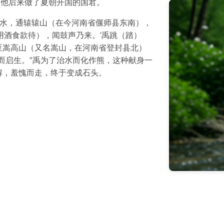
，他后来做了夏朝开国的国君。
洪水，通辕辕山（在今河南省偃师县东南），
用酒食款待），闻鼓声乃来。’禹跳（踏）
至嵩高山（又名嵩山，在河南省登封县北）
方而启生。”禹为了治水而化作熊，这种献身一
解，羞愧而走，终于变成石头。