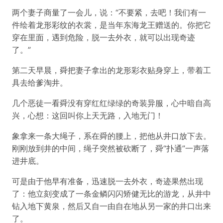
两个妻子商量了一会儿，说：“不要紧，去吧！我们有一
件绘着龙形彩纹的衣裳，是当年东海龙王赠送的。你把它
穿在里面，遇到危险，脱一去外衣，就可以出现奇迹
了。”
第二天早晨，舜把妻子拿出的龙形彩衣贴身穿上，带着工
具去给爹淘井。
几个恶徒一看舜没有穿红红绿绿的奇装异服，心中暗自高
兴，心想：这回叫你上天无路，入地无门！
象拿来一条大绳子，系在舜的腰上，把他从井口放下去。
刚刚放到井的中间，绳子突然被砍断了，舜“扑通”一声落
进井底。
可是由于他早有准备，迅速脱一去外衣，奇迹果然出现
了：他立刻变成了一条金鳞闪闪矫健无比的游龙，从井中
钻入地下黄泉，然后又自一由自在地从另一家的井口出来
了。