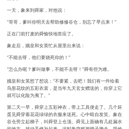
一天，象来到舜家，对他说：
“哥哥，爹叫你明天去帮助修修谷仓，别忘了早点来！”
正在门前打麦的舜愉快地答应了。
象走后，娥皇和女英忙从屋里出来说：
“不能去呀，他们要烧死你的！”
“怎么办呢？爹叫做事，不能不去呀！”舜有些为难。
娥皇和女英想了想说：“不要紧，去吧！我们有一件绘着
鸟形花纹的五彩衣裳，是当年九天玄女赠送的，你穿上它
就可以化险为夷了。”
第二天一早，舜穿上五彩神衣，带上工具便走了。几个坏
蛋见舜穿着花花绿绿的衣服来送死。心中暗自发笑。象在
谷仓旁立起梯子，叫舜登上仓顶。舜见上面确有几处漏水
的地方，就动手修补起来。这时象突然把梯子撤走，跟他