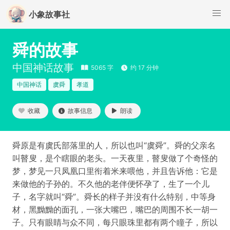
小象故事社
舜的故事
中国神话故事
5065 字
约 17 分钟
中国神话
虞舜
孝道
收藏
故事信息
朗读
舜原是有虞氏部落里的人，所以也叫“虞舜”。舜的父亲名
叫瞽叟，是个瞎眼的老头。一天夜里，瞽叟做了个奇怪的
梦，梦见一只凤凰口里衔着米来喂他，并且告诉他：它是
来做他的子孙的。不久他的老伴便怀孕了，生了一个儿
子，名字就叫“舜”。舜长的样子并没有什么特别，中等身
材，黑黝黝的面孔，一张大嘴巴，嘴巴的周围不长一胡一
子。只有眼睛与众不同，每只眼珠里都有两个瞳子，所以