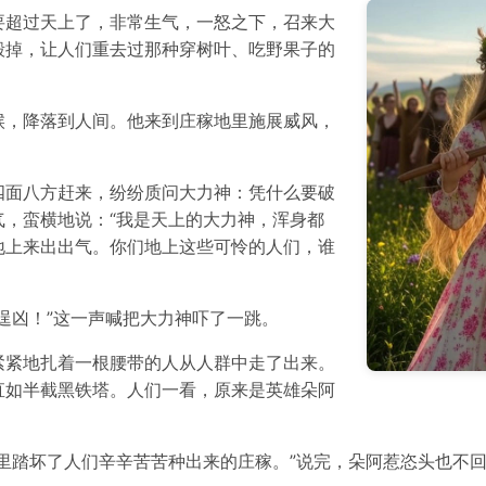
要超过天上了，非常生气，一怒之下，召来大
毁掉，让人们重去过那种穿树叶、吃野果子的
候，降落到人间。他来到庄稼地里施展威风，
四面八方赶来，纷纷质问大力神：凭什么要破
，蛮横地说：“我是天上的大力神，浑身都
地上来出出气。你们地上这些可怜的人们，谁
逞凶！”这一声喊把大力神吓了一跳。
紧紧地扎着一根腰带的人从人群中走了出来。
直如半截黑铁塔。人们一看，原来是英雄朵阿
里踏坏了人们辛辛苦苦种出来的庄稼。”说完，朵阿惹恣头也不