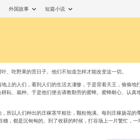
外国故事
短篇小说
树叶、吃野果的苦日子。他们不知道怎样才能改变这一切。
情地上的人们，看到人们的生活太凄惨，于是背着天王，偷偷地
会耕耘、栽种。于是他们便去请教勤劳的蜜蜂。蜜蜂耐心、认真
助，所以人们种出的庄稼茎竿粗壮，颗粒饱满。每到庄稼扬花的
串谷穗，都是沉甸甸的。到了收获的时候，打谷场上一片繁忙，一