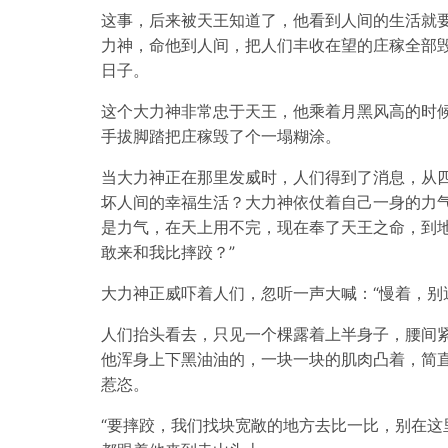
这事，后来被天王知道了，他看到人间的生活就
力神，命他到人间，把人们丰收在望的庄稼全部
日子。
这个大力神非常忠于天王，他乘着月黑风高的时
手拔脚踏把庄稼毁了个一塌糊涂。
当大力神正在那里发威时，人们得到了消息，从
坏人间的幸福生活？大力神依仗着自己一身的力气
是力气，在天上用不完，现在奉了天王之命，到
敢来和我比摔跤？”
大力神正威吓着人们，忽听一声大喊：“慢着，别
人们抬头看去，只见一个棵露着上半身子，腰间
他浑身上下黑油油的，一块一块的肌肉凸着，简
惹恣。
“要摔跤，我们找块宽敞的地方去比一比，别在这