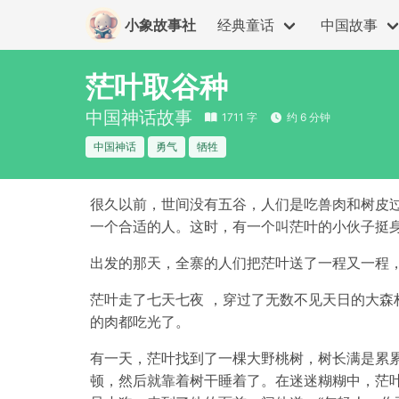
小象故事社
经典童话
中国故事
茫叶取谷种
中国神话故事
1711 字
约 6 分钟
中国神话
勇气
牺牲
很久以前，世间没有五谷，人们是吃兽肉和树皮
一个合适的人。这时，有一个叫茫叶的小伙子挺身
出发的那天，全寨的人们把茫叶送了一程又一程
茫叶走了七天七夜 ，穿过了无数不见天日的大
的肉都吃光了。
有一天，茫叶找到了一棵大野桃树，树长满是累
顿，然后就靠着树干睡着了。在迷迷糊糊中，茫