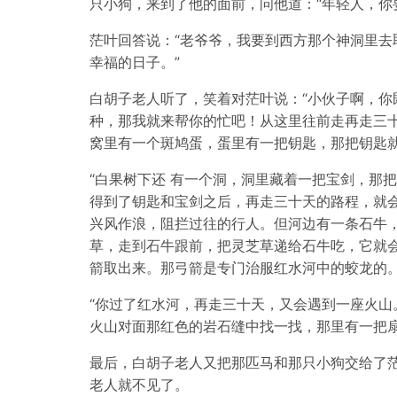
只小狗，来到了他的面前，问他道：“年轻人，你
茫叶回答说：“老爷爷，我要到西方那个神洞里去
幸福的日子。”
白胡子老人听了，笑着对茫叶说：“小伙子啊，你
种，那我就来帮你的忙吧！从这里往前走再走三
窝里有一个斑鸠蛋，蛋里有一把钥匙，那把钥匙就
“白果树下还 有一个洞，洞里藏着一把宝剑，那
得到了钥匙和宝剑之后，再走三十天的路程，就
兴风作浪，阻拦过往的行人。但河边有一条石牛
草，走到石牛跟前，把灵芝草递给石牛吃，它就
箭取出来。那弓箭是专门治服红水河中的蛟龙的。
“你过了红水河，再走三十天，又会遇到一座火山
火山对面那红色的岩石缝中找一找，那里有一把
最后，白胡子老人又把那匹马和那只小狗交给了茫
老人就不见了。