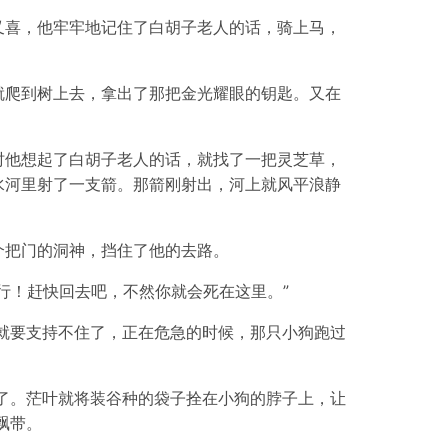
又喜，他牢牢地记住了白胡子老人的话，骑上马，
就爬到树上去，拿出了那把金光耀眼的钥匙。又在
时他想起了白胡子老人的话，就找了一把灵芝草，
水河里射了一支箭。那箭刚射出，河上就风平浪静
个把门的洞神，挡住了他的去路。
行！赶快回去吧，不然你就会死在这里。”
就要支持不住了，正在危急的时候，那只小狗跑过
了。茫叶就将装谷种的袋子拴在小狗的脖子上，让
飘带。