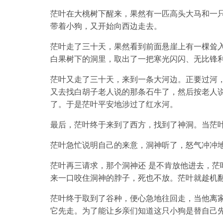
茫叶在大桃树下醒来，果然有一匹高头大马和一
带着小狗，又开始向西边走去。
茫叶走了三十天，果然看到前面悬崖上有一棵耸
白果树下的洞里，取出了一把寒光闪闪、无比锋
茫叶又走了三十天，来到一条大河边。正要过河
又去找白胡子老人说的那条石牛了，然后按老人
了。于是茫叶平安地涉过了红水河。
最后，茫叶终于来到了西方，找到了神洞。当茫
茫叶急忙说明自己的来意，洞神听了，怒气冲冲地
茫叶再三请求，那个洞神还 是不肯放他进去，
来一口咬住洞神的脖子，死也不放。茫叶就趁机
茫叶终于取到了谷种，便心急地往回走，当他离
它先走。为了能让乡亲们知道这只小狗是替自己