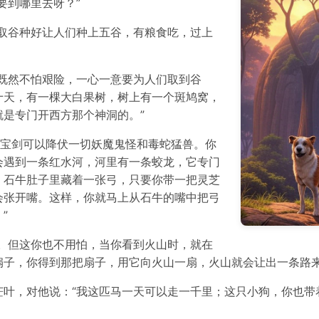
要到哪里去呀？”
取谷种好让人们种上五谷，有粮食吃，过上
既然不怕艰险，一心一意要为人们取到谷
十天，有一棵大白果树，树上有一个斑鸠窝，
是专门开西方那个神洞的。”
把宝剑可以降伏一切妖魔鬼怪和毒蛇猛兽。你
会遇到一条红水河，河里有一条蛟龙，它专门
，石牛肚子里藏着一张弓，只要你带一把灵芝
会张开嘴。这样，你就马上从石牛的嘴中把弓
”
。但这你也不用怕，当你看到火山时，就在
扇子，你得到那把扇子，用它向火山一扇，火山就会让出一条路来
叶，对他说：“我这匹马一天可以走一千里；这只小狗，你也带