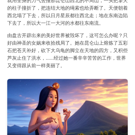
就用全身的力气去撞那昆仑山西北的不周山，一头把擎天
的柱子撞折了，把连结大地的绳索也给弄断了。天便朝着
西北塌了下去，所以日月星辰都往西北走；地在东南边陷
下去了，所以大一江一大河的水都往东南流。
由盘古开辟出来的美好世界被毁坏了，这可怎么办呢？只
好由神圣的女娲来收拾残局了。她在昆仑山上熔炼了五彩
石把苍天补好，砍下大乌龟的脚立在天地的四方，又积些
芦灰止住了洪水，……经过她一番辛辛苦苦的工作，世界
又变得跟从前一样美丽了。