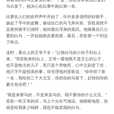
马出发了。他决心在比赛中跑出第一名。
比赛在人们的欢呼声中开始了，许许多多强悍的好骑手，
扬起了手中的皮鞭，催动自己的马飞奔向前。苏歌虽然不
及那些骑手们强悍，他却透出浑身的英武。他骑着自己心
爱的白马，一开始就跑在最前面，最后，苏歌第一个到达
了终点。
这时，看台上的王爷下令：“让骑白马的小伙子到台上
来。”等苏歌来到台上，王爷一看他既不是王公的公子，
也不是牧主的儿子，而只是个穷牧民，心中立刻变了卦，
他只字不提招亲的事，却无理地对苏歌说：“你夺得了第
一名，我给你三个大元宝，你把你的马留下，赶快回你的
蒙古包去吧！”
“我是来赛马的，不是来卖马的。我不要你的什么元宝。”
苏歌一听王爷的话，马上十分生气地说。他暗暗地想，你
就是给我多少钱财，我也不能卖我的白马。