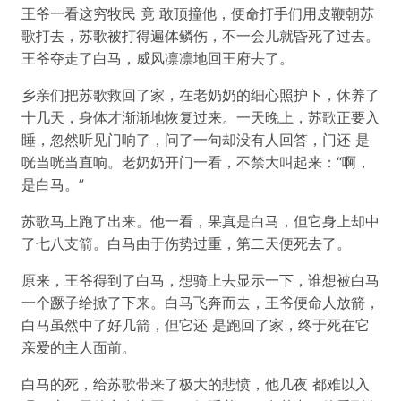
王爷一看这穷牧民 竟 敢顶撞他，便命打手们用皮鞭朝苏
歌打去，苏歌被打得遍体鳞伤，不一会儿就昏死了过去。
王爷夺走了白马，威风凛凛地回王府去了。
乡亲们把苏歌救回了家，在老奶奶的细心照护下，休养了
十几天，身体才渐渐地恢复过来。一天晚上，苏歌正要入
睡，忽然听见门响了，问了一句却没有人回答，门还 是
咣当咣当直响。老奶奶开门一看，不禁大叫起来：“啊，
是白马。”
苏歌马上跑了出来。他一看，果真是白马，但它身上却中
了七八支箭。白马由于伤势过重，第二天便死去了。
原来，王爷得到了白马，想骑上去显示一下，谁想被白马
一个蹶子给掀了下来。白马飞奔而去，王爷便命人放箭，
白马虽然中了好几箭，但它还 是跑回了家，终于死在它
亲爱的主人面前。
白马的死，给苏歌带来了极大的悲愤，他几夜 都难以入