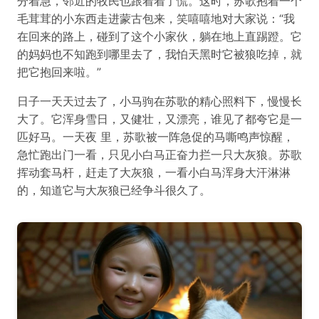
分着急，邻近的牧民也跟着着了慌。这时，苏歌抱着一个
毛茸茸的小东西走进蒙古包来，笑嘻嘻地对大家说：“我
在回来的路上，碰到了这个小家伙，躺在地上直踢蹬。它
的妈妈也不知跑到哪里去了，我怕天黑时它被狼吃掉，就
把它抱回来啦。”
日子一天天过去了，小马驹在苏歌的精心照料下，慢慢长
大了。它浑身雪日，又健壮，又漂亮，谁见了都夸它是一
匹好马。一天夜 里，苏歌被一阵急促的马嘶鸣声惊醒，
急忙跑出门一看，只见小白马正奋力拦一只大灰狼。苏歌
挥动套马杆，赶走了大灰狼，一看小白马浑身大汗淋淋
的，知道它与大灰狼已经争斗很久了。