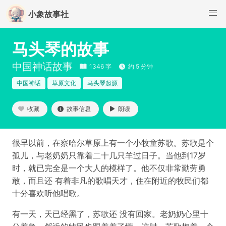
小象故事社
马头琴的故事
中国神话故事
1346 字
约 5 分钟
中国神话
草原文化
马头琴起源
收藏
故事信息
朗读
很早以前，在察哈尔草原上有一个小牧童苏歌。苏歌是个
孤儿，与老奶奶只靠着二十几只羊过日子。当他到17岁
时，就已完全是一个大人的模样了。他不仅非常勤劳勇
敢，而且还 有着非凡的歌唱天才，住在附近的牧民们都
十分喜欢听他唱歌。
有一天，天已经黑了，苏歌还 没有回家。老奶奶心里十