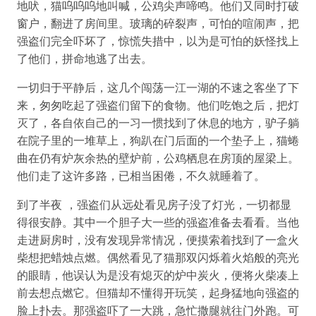
地吠，猫呜呜呜地叫喊，公鸡尖声啼鸣。他们又同时打破
窗户，翻进了房间里。玻璃的碎裂声，可怕的喧闹声，把
强盗们完全吓坏了，惊慌失措中，以为是可怕的妖怪找上
了他们，拼命地逃了出去。
一切归于平静后，这几个闯荡一江一湖的不速之客坐了下
来，匆匆吃起了强盗们留下的食物。他们吃饱之后，把灯
灭了，各自依自己的一习一惯找到了休息的地方，驴子躺
在院子里的一堆草上，狗趴在门后面的一个垫子上，猫蜷
曲在仍有炉灰余热的壁炉前，公鸡栖息在房顶的屋梁上。
他们走了这许多路，已相当困倦，不久就睡着了。
到了半夜 ，强盗们从远处看见房子没了灯光，一切都显
得很安静。其中一个胆子大一些的强盗准备去看看。当他
走进厨房时，没有发现异常情况，便摸索着找到了一盒火
柴想把蜡烛点燃。偶然看见了猫那双闪烁着火焰般的亮光
的眼睛，他误认为是没有熄灭的炉中炭火，便将火柴凑上
前去想点燃它。但猫却不懂得开玩笑，起身猛地向强盗的
脸上扑去。那强盗吓了一大跳，急忙撒腿就往门外跑。可