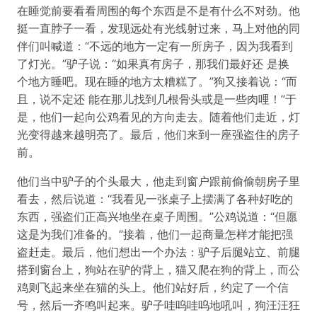
在睡觉前要看看周围的每个东西是不是有什么不对劲。他
挺一直脖子一看，发现远处有光线射过来，马上对他的同
伴们叫喊道：“不远的地方一定有一所房子，因为我看到
了灯光。”驴子说：“如果真有房子，那我们最好还 是换
个地方睡吧。现在睡的地方太糟糕了。”狗又接着说：“而
且，说不定还 能在那儿找到几根骨头或是一些肉哩！”于
是，他们一起向公鸡看见的方向走去。随着他们走近，灯
光变得越来越明亮了。最后，他们来到一座强盗住的房子
前。
他们当中驴子的个头最大，他走到窗户跟前偷偷朝房子里
看去，然后说道：“我看见一张桌子上摆满了各种好吃的
东西，强盗们正高兴地坐在桌子周围。”公鸡说道：“但愿
这是为我们准备的。”接着，他们一起商量怎样才能把强
盗赶走。最后，他们想出一个办法：驴子后腿站立、前腿
搭到窗台上，狗站在驴的背上，猫又爬在狗的背上，而公
鸡则飞起来坐在猫的头上。他们站好后，约定了一个信
号，然后一齐鸣叫起来。驴子哇呜哇呜地吼叫，狗汪汪狂