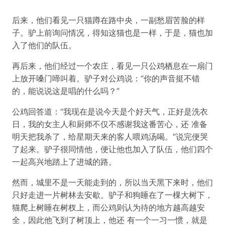
后来，他们看见一只猫蹲在路中央，一副愁眉苦脸的样
子。驴上前询问情况，得知这猫也是一样，于是，猫也加
入了他们的队伍。
再后来，他们经过一个农庄，看见一只公鸡栖息在一扇门
上放开嗓门啼叫着。驴子对公鸡说：“你的声音挺不错
的，能说说这是唱的什么吗？”
公鸡回答道：“我现在是说今天是个好天气，正好是洗衣
日，我的女主人和厨师不仅不感谢我这番苦心，还 准备
明天把我杀了，给星期天来的客人喂鸡汤喝。”说完便哭
了起来。驴子很同情他，便让他也加入了队伍，他们四个
一起高兴地踏上了进城的路。
然而，城里不是一天能走到的，所以当天黑下来时，他们
只好走进一片树林去安歇。驴子和狗睡在了一棵大树下，
猫爬上树睡在树杈上，而公鸡则认为待的地方越高越安
全，因此他飞到了树顶上，他还 有一个一习一惯，就是