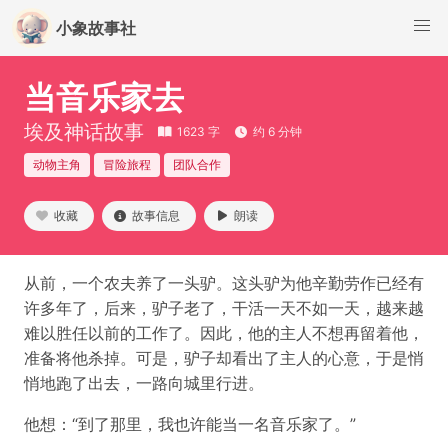
小象故事社
当音乐家去
埃及神话故事
1623 字
约 6 分钟
动物主角
冒险旅程
团队合作
收藏
故事信息
朗读
从前，一个农夫养了一头驴。这头驴为他辛勤劳作已经有
许多年了，后来，驴子老了，干活一天不如一天，越来越
难以胜任以前的工作了。因此，他的主人不想再留着他，
准备将他杀掉。可是，驴子却看出了主人的心意，于是悄
悄地跑了出去，一路向城里行进。
他想：“到了那里，我也许能当一名音乐家了。”