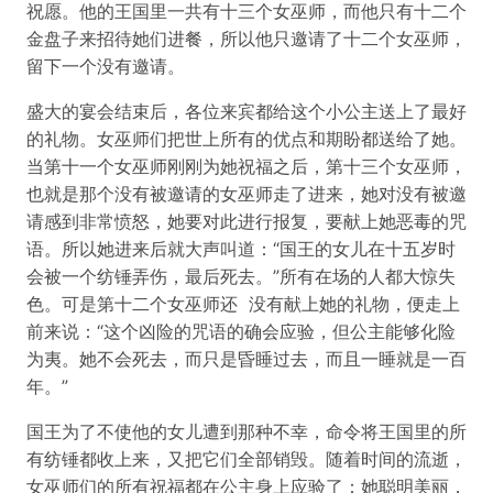
祝愿。他的王国里一共有十三个女巫师，而他只有十二个
金盘子来招待她们进餐，所以他只邀请了十二个女巫师，
留下一个没有邀请。
盛大的宴会结束后，各位来宾都给这个小公主送上了最好
的礼物。女巫师们把世上所有的优点和期盼都送给了她。
当第十一个女巫师刚刚为她祝福之后，第十三个女巫师，
也就是那个没有被邀请的女巫师走了进来，她对没有被邀
请感到非常愤怒，她要对此进行报复，要献上她恶毒的咒
语。所以她进来后就大声叫道：“国王的女儿在十五岁时
会被一个纺锤弄伤，最后死去。”所有在场的人都大惊失
色。可是第十二个女巫师还 没有献上她的礼物，便走上
前来说：“这个凶险的咒语的确会应验，但公主能够化险
为夷。她不会死去，而只是昏睡过去，而且一睡就是一百
年。”
国王为了不使他的女儿遭到那种不幸，命令将王国里的所
有纺锤都收上来，又把它们全部销毁。随着时间的流逝，
女巫师们的所有祝福都在公主身上应验了：她聪明美丽，