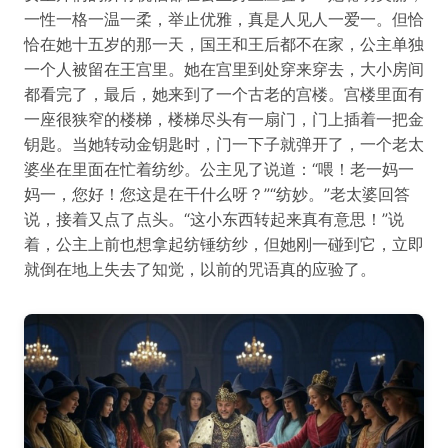
一性一格一温一柔，举止优雅，真是人见人一爱一。但恰
恰在她十五岁的那一天，国王和王后都不在家，公主单独
一个人被留在王宫里。她在宫里到处穿来穿去，大小房间
都看完了，最后，她来到了一个古老的宫楼。宫楼里面有
一座很狭窄的楼梯，楼梯尽头有一扇门，门上插着一把金
钥匙。当她转动金钥匙时，门一下子就弹开了，一个老太
婆坐在里面在忙着纺纱。公主见了说道：“喂！老一妈一
妈一，您好！您这是在干什么呀？”“纺妙。”老太婆回答
说，接着又点了点头。“这小东西转起来真有意思！”说
着，公主上前也想拿起纺锤纺纱，但她刚一碰到它，立即
就倒在地上失去了知觉，以前的咒语真的应验了。