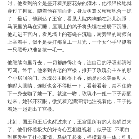
时，他看到的全是盛开着美丽花朵的灌木，他很轻松地就
穿过了树篱。随着他在前面走，身后树篱又密密地合一拢
了。最后，他到达了王宫，看见大院内狗躺在那儿沉睡，
马厩里的马在沉睡，屋顶上的鸽子将头埋在翅膀下沉睡。
他走进王宫内，看见墙上的苍蝇在沉睡，厨旁里的厨师向
上举着手，似乎是要打那童工一耳光，一个女仆手里抓着
一只黑母鸡准备拔一毛一。
他继续向里寻去，一切都静得出奇，连自己的呼吸都清晰
可闻。终于，他来到古老的宫楼，推开了玫瑰公主在的那
个小房间的门。玫瑰公主睡得正香，她是那么美丽动人，
他瞪大眼睛，连眨也舍不得眨一下，看着看着，禁不住俯
下一身去吻了她一下。就这一吻，玫瑰小一姐一下子苏醒
过来，她张开双眼，微笑着充满深情地注视着他，王子抱
着她一起走出了宫楼。
此刻，国王和王后也醒过来了，王宫里所有的人都醒过来
了。他们怀着极大的好奇心互相凝视着，似乎还 不明白
到底发生了什么事情。马站了起来，摇摆着身一体；狗儿