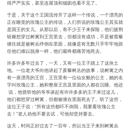
得严严实实，甚至连屋顶和烟囱也看不见了。
于是，关于这个王国流传开了这样一个传说，一个漂亮的
正在睡觉的玫瑰公主的传说，人们所说的玫瑰公主其实就
是国王的女儿。从那以后，有不少王子来探险，他们披荆
斩棘想穿过树篱到王宫里去，但都没有成功，不是被蔫藜
缠住就是被树丛绊倒在里面，就像是有无数只手牢牢地抓
住他们难以脱身一样，他们最终都痛苦地死去。
许多许多年过去了，一天，又有一位王子踏上了这块土
地。一位老大爷向他讲起了蒺藜树丛的故事，说树篱之内
有一座漂亮的王宫，王宫里有一位仙女般的公主，她的名
字叫玫瑰公主，她和整座王宫及里面的人都在沉睡。他还
说，他曾听他的爷爷谈起有许许多多的王子来过这儿，
他们都想穿过树篱，但都被缠在里面死去了。听了这些，
这位王子说：“所有这些都吓不倒我，我要看玫瑰公主
去！”老人劝他不要去试，可他却坚持要去。
这天，时间正好过去了一百年，所以当王子来到树篱丛