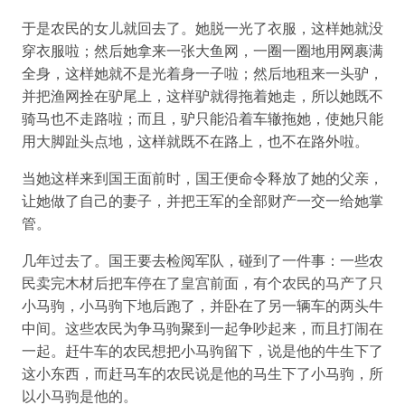
于是农民的女儿就回去了。她脱一光了衣服，这样她就没
穿衣服啦；然后她拿来一张大鱼网，一圈一圈地用网裹满
全身，这样她就不是光着身一子啦；然后地租来一头驴，
并把渔网拴在驴尾上，这样驴就得拖着她走，所以她既不
骑马也不走路啦；而且，驴只能沿着车辙拖她，使她只能
用大脚趾头点地，这样就既不在路上，也不在路外啦。
当她这样来到国王面前时，国王便命令释放了她的父亲，
让她做了自己的妻子，并把王军的全部财产一交一给她掌
管。
几年过去了。国王要去检阅军队，碰到了一件事：一些农
民卖完木材后把车停在了皇宫前面，有个农民的马产了只
小马驹，小马驹下地后跑了，并卧在了另一辆车的两头牛
中间。这些农民为争马驹聚到一起争吵起来，而且打闹在
一起。赶牛车的农民想把小马驹留下，说是他的牛生下了
这小东西，而赶马车的农民说是他的马生下了小马驹，所
以小马驹是他的。