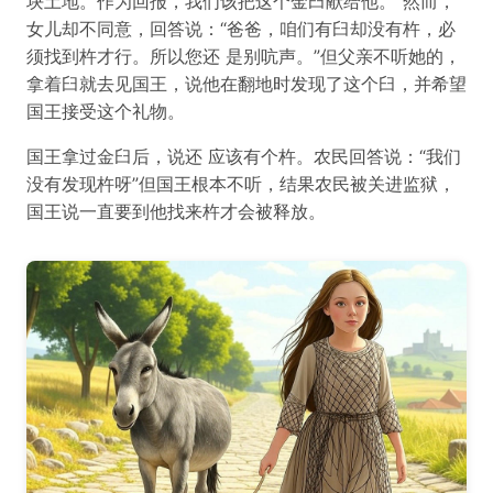
块土地。作为回报，我们该把这个金臼献给他。”然而，
女儿却不同意，回答说：“爸爸，咱们有臼却没有杵，必
须找到杵才行。所以您还 是别吭声。”但父亲不听她的，
拿着臼就去见国王，说他在翻地时发现了这个臼，并希望
国王接受这个礼物。
国王拿过金臼后，说还 应该有个杵。农民回答说：“我们
没有发现杵呀”但国王根本不听，结果农民被关进监狱，
国王说一直要到他找来杵才会被释放。