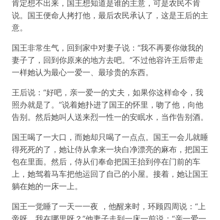
肯定想不出来，国王想知道是谁的主意，可是农民不肯
说。国王便命人拷打他，最后农民承认了，这是王后的主
意。
国王非常生气，回到家中对妻子说：“我不再要你做我的
妻子了，回到你原来的地方去吧。”不过他容许王后带走
一样她认为最心一爱一、最珍贵的东西。
王后说：“好吧，亲一爱一的丈夫，如果你这样命令，我
照办就是了。”说着她扑进了国王的怀里，吻了他，向他
告别。然后她叫人送来烈一性一的安眠水，当作告别酒。
国王喝了一大口，而她却只喝了一点点。国王一会儿就睡
得死死的了，她让侍从拿来一块白净漂亮的麻布，把国王
包在里面。然后，侍从们奉命把国王抬到停在门前的车
上，她驾着马车把他运回了自己的小屋。接着，她让国王
躺在她的一床一上。
国王一觉睡了一天一一夜 ，他醒来时，环顾四周说：“上
帝呀，我在哪里呀？”他妻子走到一床一前说：“亲一爱一