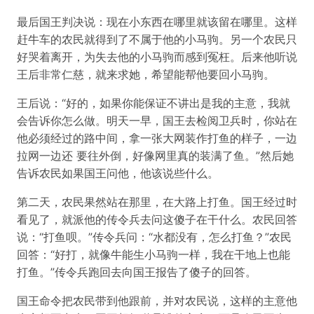
最后国王判决说：现在小东西在哪里就该留在哪里。这样
赶牛车的农民就得到了不属于他的小马驹。另一个农民只
好哭着离开，为失去他的小马驹而感到冤枉。后来他听说
王后非常仁慈，就来求她，希望能帮他要回小马驹。
王后说：“好的，如果你能保证不讲出是我的主意，我就
会告诉你怎么做。明天一早，国王去检阅卫兵时，你站在
他必须经过的路中间，拿一张大网装作打鱼的样子，一边
拉网一边还 要往外倒，好像网里真的装满了鱼。”然后她
告诉农民如果国王问他，他该说些什么。
第二天，农民果然站在那里，在大路上打鱼。国王经过时
看见了，就派他的传令兵去问这傻子在干什么。农民回答
说：“打鱼呗。”传令兵问：“水都没有，怎么打鱼？”农民
回答：“好打，就像牛能生小马驹一样，我在干地上也能
打鱼。”传令兵跑回去向国王报告了傻子的回答。
国王命令把农民带到他跟前，并对农民说，这样的主意他