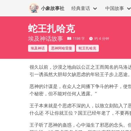
小象故事社
经典童话
中国故事
蛇王扎哈克
埃及神话故事
1198 字
约 4 分钟
埃及神话
恶神阿哈雷曼
蛇王扎哈克
很久以前，沙漠之地由以公正之王而闻名的马洛
引一诱虽然大胆却欠缺思虑的年轻王子步上恶途
恶神的计谋是，在众人之间播下争斗的种子，使
个秘密，但不能对任何人透露。”
王子本来就是个思虑不深的人，以致立刻陷入了
什么还 不让你就王位？国王已经年老了，不要再
王子听了恶神的蛊惑，心中滋生了邪恶的念头。