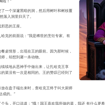
胸啦！”
挖了一个深邃黑暗的洞，然后用树叶和树枝覆
果然落入洞里归天了。
成邪恶的王座。
哈克的前面说：“我是稀世的烹饪专家。有
的餐桌情形，出现在王的眼前。因为那时候，
厨师，却想到屠一杀动物。
陆续续地从恶神手中做出来，让扎哈克王享
出的菜没有一次是相同的。王的赞叹已经到了
香放在盘子端出来时，查哈克王终于叫大厨师
达成的。”
个头，开口说道：“哦！国王喜欢我所做的菜，我还 有什么更