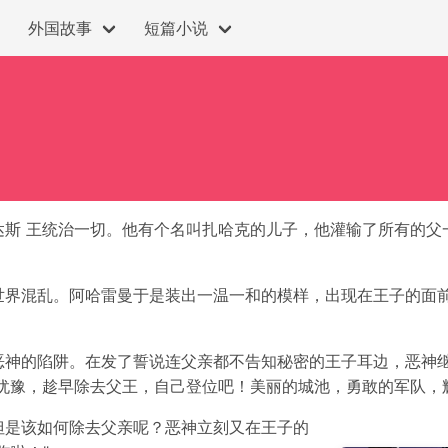
外国故事
短篇小说
达斯 王统治一切。他有个名叫扎哈克的儿子，他灌输了所有的父
。
世界混乱。阿哈雷曼于是装出一温一和的模样，出现在王子的面前
恶神的陷阱。在发了誓说连父亲都不告知秘密的王子耳边，恶神继
犹豫，趁早除去父王，自己登位吧！美丽的城池，勇敢的军队，
但是该如何除去父亲呢？恶神立刻又在王子的