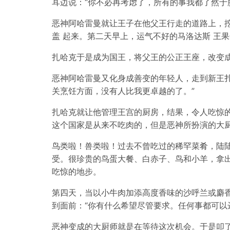
耳边说：“你不必再考虑了，所有的事我都了然于
恶神阿哈雷曼就让王子在他父王行走的道路上，
盖 起来。第二天早上，运气不好的马洛达斯 王
扎哈克于是成为国王，将父王的公正王座，改变
恶神阿哈雷曼又化身成善变的年轻人，走到新王扎
关烹饪方面，没有人比我更卓越的了。”
扎哈克就让他管理王宫的厨房，结果，令人吃惊
这个国家是从来不吃肉的，但是恶神所扮演的大
鸟类啦！兽类啦！过去不曾吃过的稀罕菜肴，陆
受。很珍贵的鸟蛋大餐、白赤子、鸟和小羊，拿
吃惊的地步。
第四天，当以小牛肉加添高度香味的沙呼兰或麝
到面前：“你有什么希望尽管要求。任何事都可以
恶神变成的大厨师就是在等待这次机会。于是叩了