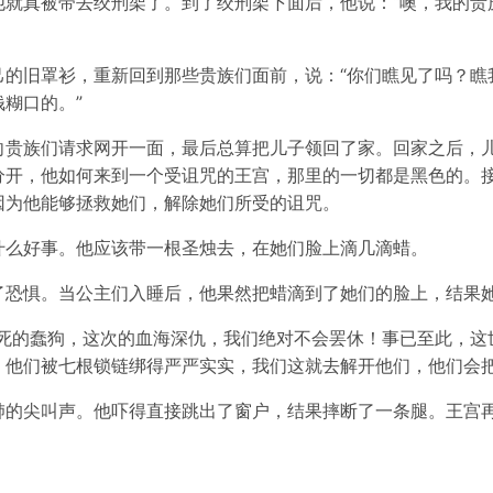
他就真被带去绞刑架了。到了绞刑架下面后，他说：“噢，我的贵
己的旧罩衫，重新回到那些贵族们面前，说：“你们瞧见了吗？瞧
糊口的。”
向贵族们请求网开一面，最后总算把儿子领回了家。回家之后，
分开，他如何来到一个受诅咒的王宫，那里的一切都是黑色的。
因为他能够拯救她们，解除她们所受的诅咒。
什么好事。他应该带一根圣烛去，在她们脸上滴几滴蜡。
了恐惧。当公主们入睡后，他果然把蜡滴到了她们的脸上，结果
该死的蠢狗，这次的血海深仇，我们绝对不会罢休！事已至此，这
，他们被七根锁链绑得严严实实，我们这就去解开他们，他们会把
肺的尖叫声。他吓得直接跳出了窗户，结果摔断了一条腿。王宫