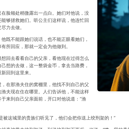
。
只在脸颊处稍微露出一点白。她们对他说，没
还能够拯救她们。听公主们这样说，他连忙回
定尽力去做。
，他既不能跟她们说话，也不能正眼看她们，
够有所回应，那就一定会为他做到。
很想回去看看自己的父亲，看他现在过得怎么
自己想的去做，这一整袋金币，拿去当路费，
重新回到这里来。
过，在那渔夫住的窝棚里，他找不到自己的父
的渔夫现在住在哪里。人们告诉他，不能这样
于来到自己父亲面前，开口对他说道：“渔
是被这城里的贵族们听见了，他们会把你送上绞刑架的！”