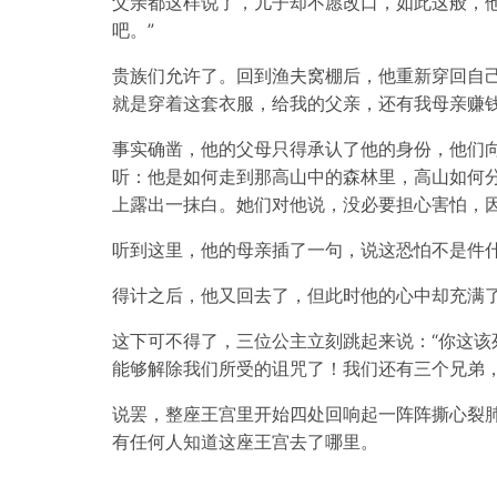
父亲都这样说了，儿子却不愿改口，如此这般，
吧。”
贵族们允许了。回到渔夫窝棚后，他重新穿回自
就是穿着这套衣服，给我的父亲，还有我母亲赚钱
事实确凿，他的父母只得承认了他的身份，他们
听：他是如何走到那高山中的森林里，高山如何
上露出一抹白。她们对他说，没必要担心害怕，
听到这里，他的母亲插了一句，说这恐怕不是件
得计之后，他又回去了，但此时他的心中却充满
这下可不得了，三位公主立刻跳起来说：“你这
能够解除我们所受的诅咒了！我们还有三个兄弟
说罢，整座王宫里开始四处回响起一阵阵撕心裂
有任何人知道这座王宫去了哪里。