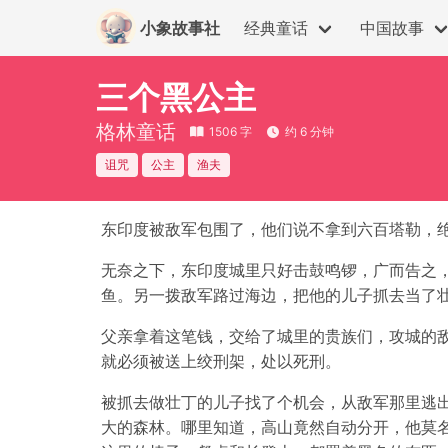
小象故事社
经典童话
中国故事
三个黑公主
格林童话
1506 字
约 6 分钟
诅咒
公主
渔夫
东印度被敌军包围了，他们说不拿到六百塔勒，
无奈之下，东印度城里只好击鼓鸣锣，广而告之
鱼。另一拨敌军路过海边，把他的儿子抓去当了
父亲拿着这笔钱，交给了城里的贵族们，攻城的敌
就必须被送上绞刑架，处以死刑。
被抓去做壮丁的儿子找了个机会，从敌军那里逃
大的森林。哪里知道，高山竟然自动分开，他莫