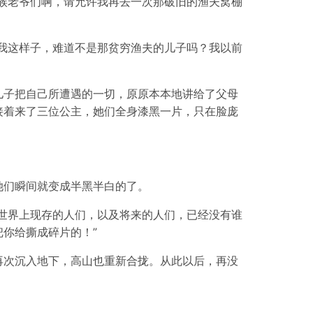
族老爷们啊，请允许我再去一次那破旧的渔夫窝棚
我这样子，难道不是那贫穷渔夫的儿子吗？我以前
儿子把自己所遭遇的一切，原原本本地讲给了父母
接着来了三位公主，她们全身漆黑一片，只在脸庞
她们瞬间就变成半黑半白的了。
世界上现存的人们，以及将来的人们，已经没有谁
你给撕成碎片的！”
再次沉入地下，高山也重新合拢。从此以后，再没