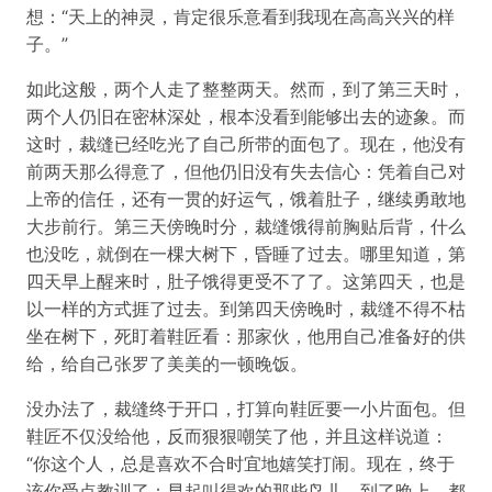
想：“天上的神灵，肯定很乐意看到我现在高高兴兴的样
子。”
如此这般，两个人走了整整两天。然而，到了第三天时，
两个人仍旧在密林深处，根本没看到能够出去的迹象。而
这时，裁缝已经吃光了自己所带的面包了。现在，他没有
前两天那么得意了，但他仍旧没有失去信心：凭着自己对
上帝的信任，还有一贯的好运气，饿着肚子，继续勇敢地
大步前行。第三天傍晚时分，裁缝饿得前胸贴后背，什么
也没吃，就倒在一棵大树下，昏睡了过去。哪里知道，第
四天早上醒来时，肚子饿得更受不了了。这第四天，也是
以一样的方式捱了过去。到第四天傍晚时，裁缝不得不枯
坐在树下，死盯着鞋匠看：那家伙，他用自己准备好的供
给，给自己张罗了美美的一顿晚饭。
没办法了，裁缝终于开口，打算向鞋匠要一小片面包。但
鞋匠不仅没给他，反而狠狠嘲笑了他，并且这样说道：
“你这个人，总是喜欢不合时宜地嬉笑打闹。现在，终于
该你受点教训了：早起叫得欢的那些鸟儿，到了晚上，都