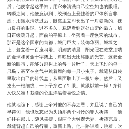
后，他便拿起这手帕，用它来清洗自己空空如也的眼眶。
转瞬之间，他便意识到，绞刑台上悬挂着的尸体所言非
虚：用露水清洗过后，眼窝里立即长出了一对崭新的、视
力良好的眼球。过不多久，裁缝看到远处山峦的后方，旭
日正缓缓升起，面前的平原上，坐落着一座恢宏的城市，
那正是这个国家的首都，城门巨大，装饰华丽。城墙之
上，耸立着一百座哨塔。明媚的清晨，阳光照在教堂顶端
的金球和黄金十字架上，辉映出无比耀眼的光芒。这双全
新的眼睛，能够分辨树上的每一片叶子、天上飞过的每一
只鸟，甚至在空气中跳着舞的每一只小虫子。裁缝从口袋
里取出自己的针线盒，从里面取出了一根针来。然后，又
捻出一根细线，一下子穿过了针眼。就跟以前一样！穿针
又快又准！裁缝的心里洋溢着喜悦之情。
他就地跪下，感谢上帝对他的不弃之恩，并且说了自己的
早祷词：他也没忘记为头顶那两个可怜的罪人祈祷——他
们挂在那儿，随风摇摆，跟两个大钟摆无异。祈祷完后，
裁缝背起自己的行囊，重新上路。他一路唱着，跳着，吹