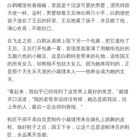
白鹳嘴里衔着襁褓，里面是个活泼可爱的男婴，漂亮得跟
天使一样。这时，男婴朝着王后伸出两只小手，白鹳便把
孩子放在了王后的怀里。王后抱紧了孩子，并且吻了他，
满心欢喜，不能自已。
在飞走之前，白鹳从肩膀上取下另一个包裹，把它递给了
王后。王后打开包裹一看，发现里面塞满了用糖纸包好的
五颜六色的小糖豆。这是白鹳特意带来的礼物，送给国王
的所有女儿，却唯独不包括大女儿。因为她将得到的，正
是那个天生乐天派的小裁缝本人——他将会成为她的丈
夫。
“看起来，我似乎已经得到了这世界上最好的奖赏。”裁缝
开口说道，“我的老母亲说得没有错，她总是跟我说，信
上帝的人，最后一定会得到善报。”
鞋匠不得不亲自负责制作小裁缝用来在婚礼上跳舞的皮
鞋。做好鞋子之后，国王下令，让这个总是进献谗言的鞋
匠，永远离开首都。