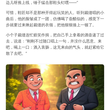
边儿呀推上线，锤子猛击那鞋头钉嘿——”
可惜，鞋匠却不是那种开得起玩笑的人。听到裁缝唱的小
曲后，他的脸皱成了一团，仿佛喝了壶醋似的，感觉下一
步就要过来揪起裁缝的衣领，把他狠狠揍上一顿了。
小个子裁缝连忙赔笑作揖，把自己手上拿着的酒壶递了过
去，说道：“刚刚不过随口唱上一句，并没什么恶意。来
吧，喝上一口：酒入衷肠，这无来由的气头，就赶紧给它
散了去吧。”