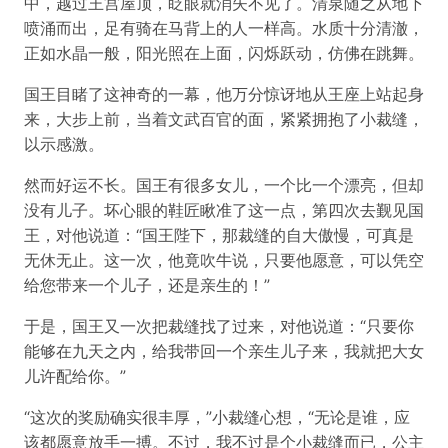
中，越过王宫屋顶，眨眼就消失不见了。清泉随之从地下
喷涌而出，足有骑在马背上的人一样高。水质十分清澈，
正如水晶一般，阳光照在上面，闪烁跃动，仿佛在跳舞。
国王目睹了这神奇的一幕，他万分惊讶地从王座上站起身
来，大步上前，当着文武百官的面，紧紧拥抱了小裁缝，
以示感激。
然而好运不长。国王有很多女儿，一个比一个漂亮，但却
没有儿子。坏心眼的鞋匠瞅准了这一点，第四次去觐见国
王，对他说道：“国王陛下，那裁缝的自大傲慢，可真是
无休无止。这一次，他竟吹牛说，只要他愿意，可以凭空
给您带来一个儿子，还是亲生的！”
于是，国王又一次把裁缝找了过来，对他说道：“只要你
能够在九天之内，给我带回一个亲生儿子来，我就把大女
儿许配给你。”
“这次的奖励确实很丰厚，”小裁缝心想，“无论是谁，应
该都愿意放手一搏。不过，我不过是个小裁缝而已，公主