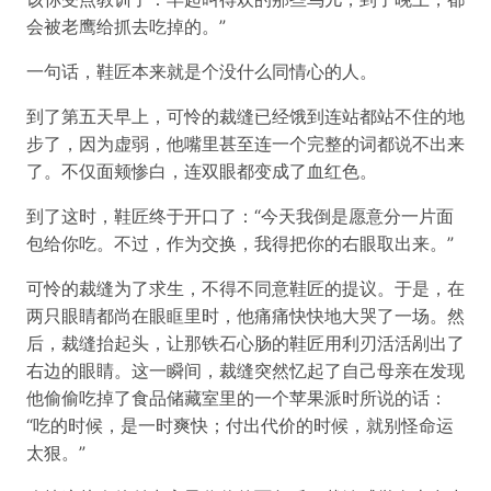
会被老鹰给抓去吃掉的。”
一句话，鞋匠本来就是个没什么同情心的人。
到了第五天早上，可怜的裁缝已经饿到连站都站不住的地
步了，因为虚弱，他嘴里甚至连一个完整的词都说不出来
了。不仅面颊惨白，连双眼都变成了血红色。
到了这时，鞋匠终于开口了：“今天我倒是愿意分一片面
包给你吃。不过，作为交换，我得把你的右眼取出来。”
可怜的裁缝为了求生，不得不同意鞋匠的提议。于是，在
两只眼睛都尚在眼眶里时，他痛痛快快地大哭了一场。然
后，裁缝抬起头，让那铁石心肠的鞋匠用利刃活活剐出了
右边的眼睛。这一瞬间，裁缝突然忆起了自己母亲在发现
他偷偷吃掉了食品储藏室里的一个苹果派时所说的话：
“吃的时候，是一时爽快；付出代价的时候，就别怪命运
太狠。”