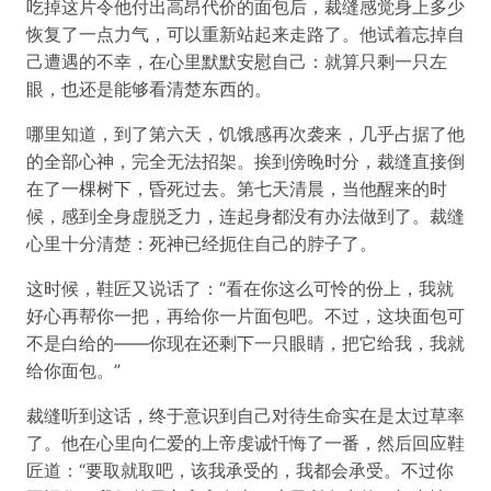
吃掉这片令他付出高昂代价的面包后，裁缝感觉身上多少
恢复了一点力气，可以重新站起来走路了。他试着忘掉自
己遭遇的不幸，在心里默默安慰自己：就算只剩一只左
眼，也还是能够看清楚东西的。
哪里知道，到了第六天，饥饿感再次袭来，几乎占据了他
的全部心神，完全无法招架。挨到傍晚时分，裁缝直接倒
在了一棵树下，昏死过去。第七天清晨，当他醒来的时
候，感到全身虚脱乏力，连起身都没有办法做到了。裁缝
心里十分清楚：死神已经扼住自己的脖子了。
这时候，鞋匠又说话了：“看在你这么可怜的份上，我就
好心再帮你一把，再给你一片面包吧。不过，这块面包可
不是白给的——你现在还剩下一只眼睛，把它给我，我就
给你面包。”
裁缝听到这话，终于意识到自己对待生命实在是太过草率
了。他在心里向仁爱的上帝虔诚忏悔了一番，然后回应鞋
匠道：“要取就取吧，该我承受的，我都会承受。不过你