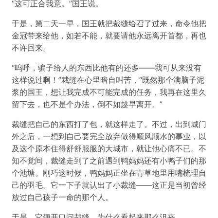
“这可正合我意。”国王说。
于是，第二天一早，国王就把裁缝给召了过来，命令他把
金冠带来给他，如若不能，就要请他永远离开首都，再也
不许回来。
“呜呼，骗子给人的东西比他有的还多——我可从来没有
这样说过啊！”裁缝在心里暗自叫苦，“既然那个满脑子泥
浆的国王，想让我完成不可能完成的任务，我再在这里久
留下去，也不是个办法，倒不如趁早离开。”
裁缝把自己的东西打了包，就这样走了。不过，出到城门
外之后，一想到自己要完全放弃做得顺风顺水的事业，以
及这个原本住得舒舒服服的大城市，就让他心痛不已。不
知不觉间，裁缝走到了之前遇到鸭妈妈还有小鸭子们的那
个池塘。刚巧这时候，鸭妈妈正坐在青草地里用嘴梳理自
己的羽毛。它一下子就认出了小裁缝——这正是当初曾经
放过自己孩子一命的那个人。
于是，它便开口问裁缝，为什么看起来那么沮丧。