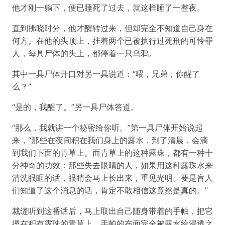
他才刚一躺下，便已睡死了过去，就这样睡了一整夜。
直到拂晓时分，他才醒转过来，但却完全不知道自己身在
何方。在他的头顶上，挂着两个已被执行过死刑的可怜罪
人，每具尸体的头上，都停着一只乌鸦。
其中一具尸体开口对另一具说道：“喂，兄弟，你醒了
么？”
“是的，我醒了。”另一具尸体答道。
“那么，我就讲一个秘密给你听。”第一具尸体开始说起
来，“那些在夜间积在我们身上的露水，到了清晨，会滴
到我们下面的青草上。而青草上的这种露珠，都有一种十
分神奇的功效：那些失去眼睛的人，如果用这种露珠水来
清洗眼眶的话，眼睛会马上长出来，重见光明。要是盲人
们知道了这个消息的话，肯定不敢相信这竟然是真的。”
裁缝听到这番话后，马上取出自己随身带着的手帕，把它
摁在积有露珠的青草上。手帕的布面完全被露水给浸透之