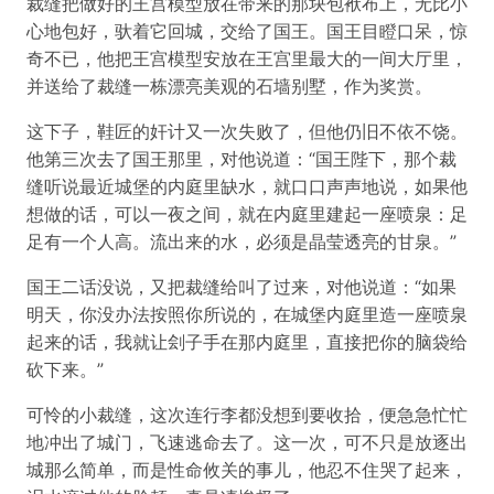
裁缝把做好的王宫模型放在带来的那块包袱布上，无比小
心地包好，驮着它回城，交给了国王。国王目瞪口呆，惊
奇不已，他把王宫模型安放在王宫里最大的一间大厅里，
并送给了裁缝一栋漂亮美观的石墙别墅，作为奖赏。
这下子，鞋匠的奸计又一次失败了，但他仍旧不依不饶。
他第三次去了国王那里，对他说道：“国王陛下，那个裁
缝听说最近城堡的内庭里缺水，就口口声声地说，如果他
想做的话，可以一夜之间，就在内庭里建起一座喷泉：足
足有一个人高。流出来的水，必须是晶莹透亮的甘泉。”
国王二话没说，又把裁缝给叫了过来，对他说道：“如果
明天，你没办法按照你所说的，在城堡内庭里造一座喷泉
起来的话，我就让刽子手在那内庭里，直接把你的脑袋给
砍下来。”
可怜的小裁缝，这次连行李都没想到要收拾，便急急忙忙
地冲出了城门，飞速逃命去了。这一次，可不只是放逐出
城那么简单，而是性命攸关的事儿，他忍不住哭了起来，