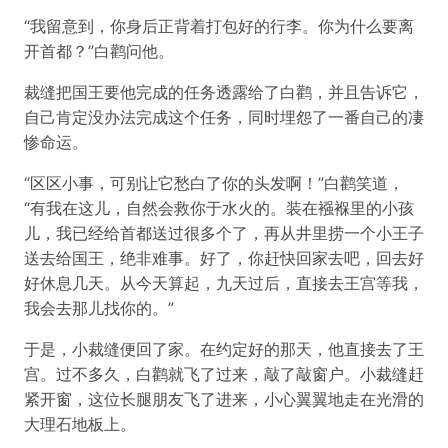
“我留意到，你身后正背着打包好的行李。你为什么要离
开首都？”白鹳问他。
裁缝把国王要他完成的任务透露给了白鹳，并且告诉它，
自己肯定没办法完成这个任务，同时埋怨了一番自己的凄
惨命运。
“区区小事，可别让它愁白了你的头发啊！”白鹳笑道，
“有我在这儿，自然会救你于水火的。装在襁褓里的小孩
儿，我已经给首都送过很多个了，再从井里捞一个小王子
送去给国王，绝非难事。好了，你赶快回家去吧，回去好
好休息几天。从今天算起，九天过后，直接去王宫等我，
我会去那儿找你的。”
于是，小裁缝便回了家。在约定好的那天，他直接去了王
宫。过不多久，白鹳就飞了过来，敲了敲窗户。小裁缝赶
紧开窗，这位长腿朋友飞了进来，小心翼翼地走在光滑的
大理石地板上。