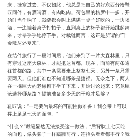
来，搪塞过去。不仅如此，他总是把自己的好东西分给鞋
匠同伴，有酒喝酒，有肉吃肉。荷包里的格罗申一多，开
始叮当作响了，裁缝都会叫上满满一桌子好吃的，一边喝
酒，一边捶着桌子打拍子，直到桌上的杯子都开始跳起舞
来，才晕乎乎地停下手。对裁缝而言，这正是所谓的“千
金散尽还复来”。
在结伴旅行了一段时间后，他们来到了一片大森林里，只
有穿过这座大森林，才能抵达首都。现在，面前有两条通
往首都的路，其中一条需要走上整整七天，另外一条只需
要两天。但他们谁也不知道哪条是捷径。无奈之下，两人
在一棵巨大的老橡树下坐了下来，开始讨论起来：究竟应
该选择哪条路？提前准备多少天的干粮才足够？
鞋匠说：“一定要为最坏的可能性做准备！我会带上可以
撑上足足七天的面包。”
“什么？”裁缝显然无法接受这一做法，“后背驮上七天吃
的面包，像头骡子一样蹒跚前行，连抬头看看都不行？我