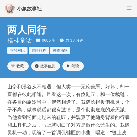
小象故事社
两人同行
格林童话
9605 字
约 33 分钟
善恶对比
冒险旅程
神奇动物
收藏
故事信息
朗读
山峦和溪谷从不相遇，但人类——无论善恶、好坏，却一
直都在彼此相逢。且看这一次，有位鞋匠，和一位裁缝，
在各自的旅途当中，偶然相逢了。裁缝长得俊俏机灵，个
子不高，做事说话都很有激情，是个彻彻底底的乐天派。
当他看到迎面走过来的鞋匠，并观察了他随身背着的行囊
和工具包之后，马上就明白了对方是做什么营生的。裁缝
灵机一动，现编了一首调侃鞋匠的小曲，唱道：“缝上皮