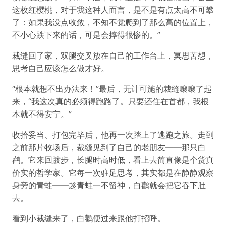
这枚红樱桃，对于我这种人而言，是不是有点太高不可攀
了：如果我没点收敛，不知不觉爬到了那么高的位置上，
不小心跌下来的话，可是会摔得很惨的。”
裁缝回了家，双腿交叉放在自己的工作台上，冥思苦想，
思考自己应该怎么做才好。
“根本就想不出办法来！”最后，无计可施的裁缝嚷嚷了起
来，“我这次真的必须得跑路了。只要还住在首都，我根
本就不得安宁。”
收拾妥当、打包完毕后，他再一次踏上了逃跑之旅。走到
之前那片牧场后，裁缝见到了自己的老朋友——那只白
鹳。它来回踱步，长腿时高时低，看上去简直像是个货真
价实的哲学家。它每一次驻足思考，其实都是在静静观察
身旁的青蛙——趁青蛙一不留神，白鹳就会把它吞下肚
去。
看到小裁缝来了，白鹳便过来跟他打招呼。