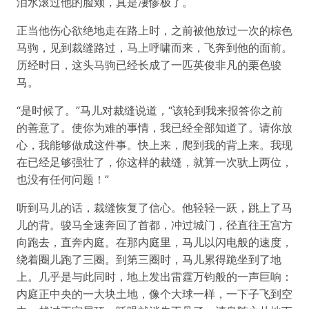
泪水滚过他的脸颊，真是凄惨极了。
正当他伤心欲绝地走在路上时，之前被他放过一次的棕色
马驹，见到裁缝路过，马上呼啸而来，飞奔到他的面前。
历经时日，这头马驹已经长成了一匹英俊非凡的栗色骏
马。
“是时候了。”马儿对裁缝说道，“该轮到我来报答你之前
的善意了。使你为难的事情，我已经全部知道了。请你放
心，我能够做成这件事。快上来，爬到我的背上来。我现
在已经足够强壮了，你这样的裁缝，就算一次驮上两位，
也没有任何问题！”
听到马儿的话，裁缝恢复了信心。他轻轻一跃，跳上了马
儿的背。骏马全速奔回了首都，冲过城门，径直往王宫方
向跑去，直奔内庭。在那内庭里，马儿以闪电般的速度，
绕着圈儿跑了三圈。到第三圈时，马儿累得跪坐到了地
上。几乎是与此同时，地上发出雷霆万钧般的一声巨响：
内庭正中央的一大块土地，像个大球一样，一下子飞到空