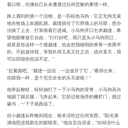
着口哨，仿佛自己从未遭遇过任何悲惨的事情一样。
路上遇到的第一个活物，是一匹棕色马驹：它正无拘无束
地在牧场上欢蹦乱跳。裁缝抓住了它脖颈上的马鬃，想办
法骑了上去，打算骑着它进城。小马驹开口乞求裁缝，希
望他能够放它自由：“行行好吧，我只是头小马驹而已，
就算是你这样一个瘦裁缝，也会把我细弱的脊骨一坐两半
的。不妨放掉我，等我长得又高又壮之后，或许某天，我
可以回报你也说不定。”
“赶紧跑吧。”裁缝一边说，一边放开了它，“看得出来，
你跟我一样，是个完完全全的乐天派呢！”
他举起柳枝，轻轻抽打了一下小马驹的背脊，小马驹高兴
地踢了踢后腿，飞奔起来。它跃过牧场旁的栅栏门，跳过
壕沟，一下子就跑远了。
但小裁缝从昨晚到现在，根本没吃过任何东西。“阳光满
满地照进我新生的眼睛里。”他自言自语道，“但却没什么