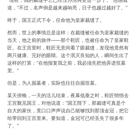
“现在，我的裁缝手艺已经没办法再更进一步了。”他感慨
道，“不过，名声倒是越来越响亮，日子也越过越好了。”
终于，国王正式下令，任命他为皇家裁缝了。
然而，世上的事情总是这样：在裁缝被任命为皇家裁缝的
当天，他之前的旅伴——那个鞋匠，也被任命为了皇家鞋
匠。在王宫里时，鞋匠无意间看了眼裁缝，发现他竟然有
两只健康、完好的眼睛。这个泯灭良知的人，瞬间生出了
这样的打算：“在他报复我之前，我必须先把他弄进坟墓
里。”
但是，为人掘墓者，实际也往往自掘坟墓。
某天傍晚，一天的活儿结束，夜幕低垂之时，鞋匠悄悄去
王宫觐见国王，对他说道：“国王陛下，那裁缝可真是个
自大的家伙，竟口口声声说自己能够找到那顶金冠，把它
给带回到王宫里来。要知道，金冠可已经丢失了很多年
了。”