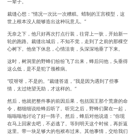
一辈子。
裁缝心想：“情况一次比一次糟糕。蜡制的王宫模型，这
世上根本没人能够造出这种玩意儿。”
无奈之下，他只好再次打点行装，往背上一驮，开始新一
轮的跑路。裁缝出城后，不知不觉，走到了之前的那棵空
心树下。他坐下休息，心情沮丧，头深深地垂了下来。
这时，树洞里的野蜂们纷纷飞了出来，蜂后问他，头垂得
这么低，是不是犯了颈椎病。
“哎呀呀，不是的。”裁缝答道，“我是因为遇到了些事
情，太过绝望无助，才这样的。”
然后，他就把整件事的前因后果，包括国王那个荒唐的命
令，都细细说给蜂后听了。听完之后，野蜂们聚在一起，
嗡嗡嗡地讨论了好一阵子。然后，蜂后对他说道：“你现
在马上回家去吧，不必逃了。等到明天这个时候，再折返
这里。带一块足够大的包袱布过来。其他事情，交给我们