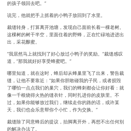
的孩子领回去吧。”
说完，他就把手上抓着的小鸭子放回到了水里。
裁缝转身，打算离开池塘，发现自己面前长着一棵老树。
这棵树的树干半空，里面住着的野蜂，正在忙碌地进进出
出，采花酿蜜。
“我居然马上就找到了好心放过小鸭子的奖励。”裁缝感叹
道，“那我就好好享受蜂蜜吧。”
哪里知道，就在这时，蜂后却从蜂巢里飞了出来，警告裁
缝，让他不要靠近：“如果你胆敢碰我的子民，或者损毁
了哪怕一点点我们的巢穴，我们的蜂刺都会让你好看：就
像一千根烧得火热的缝衣针，同时扎进你的皮肤里。不
过，如果你能够放过我们，继续走你的路的话，或许某
天，我们也会乐意帮你个小忙，作为交换。”
裁缝除了同意蜂后的提议，抬脚离开外，再想不出任何别
的解决办法了。