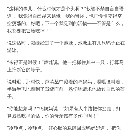
“这样的事儿，什么时候才是个头啊？”裁缝不禁自言自语
道，“我觉得自己越来越饿；我的胃袋，也正慢慢变得空
空荡荡的。好吧，下一个我见到的活物——不管是什么，
我都要把它给吃掉！”
说这话时，裁缝经过了一个池塘，池塘里有几只鸭子正在
游泳。
“来得正是时候！”裁缝说。他一把抓住其中一只，打算马
上拧断它的脖子。
说时迟，那时快，芦苇丛中藏着的鸭妈妈，嘎嘎怪叫着，
半游半飞地蹿到了裁缝面前，恳切地请求他放过自己的孩
子。
“你能想象吗？”鸭妈妈说，“如果有人半路把你捉走，打
算煮熟吃掉的话，你的母亲该有多伤心啊！”
“冷静点，冷静点。”好心肠的裁缝回应鸭妈妈道，“把你