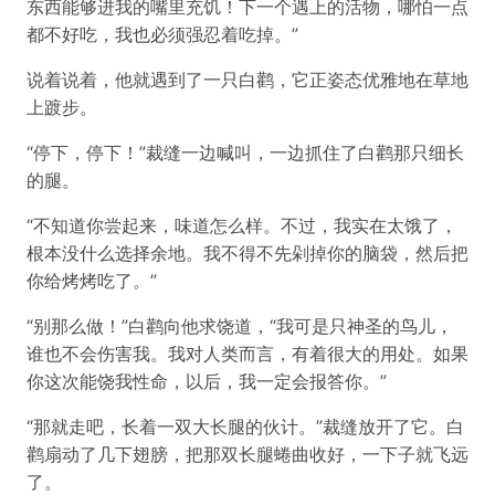
东西能够进我的嘴里充饥！下一个遇上的活物，哪怕一点
都不好吃，我也必须强忍着吃掉。”
说着说着，他就遇到了一只白鹳，它正姿态优雅地在草地
上踱步。
“停下，停下！”裁缝一边喊叫，一边抓住了白鹳那只细长
的腿。
“不知道你尝起来，味道怎么样。不过，我实在太饿了，
根本没什么选择余地。我不得不先剁掉你的脑袋，然后把
你给烤烤吃了。”
“别那么做！”白鹳向他求饶道，“我可是只神圣的鸟儿，
谁也不会伤害我。我对人类而言，有着很大的用处。如果
你这次能饶我性命，以后，我一定会报答你。”
“那就走吧，长着一双大长腿的伙计。”裁缝放开了它。白
鹳扇动了几下翅膀，把那双长腿蜷曲收好，一下子就飞远
了。