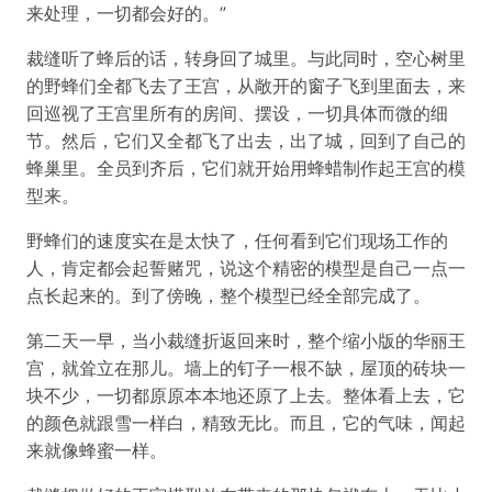
来处理，一切都会好的。”
裁缝听了蜂后的话，转身回了城里。与此同时，空心树里
的野蜂们全都飞去了王宫，从敞开的窗子飞到里面去，来
回巡视了王宫里所有的房间、摆设，一切具体而微的细
节。然后，它们又全都飞了出去，出了城，回到了自己的
蜂巢里。全员到齐后，它们就开始用蜂蜡制作起王宫的模
型来。
野蜂们的速度实在是太快了，任何看到它们现场工作的
人，肯定都会起誓赌咒，说这个精密的模型是自己一点一
点长起来的。到了傍晚，整个模型已经全部完成了。
第二天一早，当小裁缝折返回来时，整个缩小版的华丽王
宫，就耸立在那儿。墙上的钉子一根不缺，屋顶的砖块一
块不少，一切都原原本本地还原了上去。整体看上去，它
的颜色就跟雪一样白，精致无比。而且，它的气味，闻起
来就像蜂蜜一样。