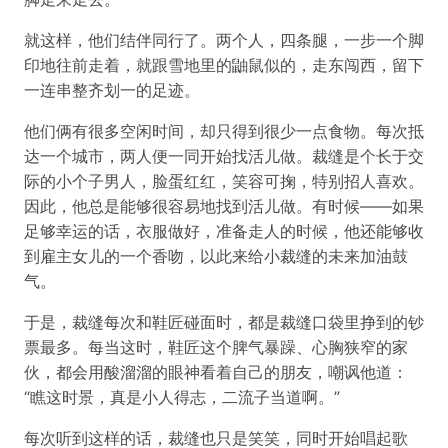
就这样，他们结伴同行了。两个人，四条腿，一步一个脚
印地往前走着，就跟雪地里的鼬鼠似的，走东闯西，留下
一连串整齐划一的足迹。
他们俩有很多空闲时间，却只得到很少一点食物。每次抵
达一个城市，两人便一同开始找活儿做。裁缝是个长于交
际的小个子男人，脸蛋红红，笑容可掬，特别招人喜欢。
因此，他总是能够很容易地找到活儿做。有时候——如果
足够幸运的话，衣服做好，准备走人的时候，他还能够收
到雇主女儿的一个香吻，以此来给小裁缝的未来加油鼓
气。
于是，裁缝每次和鞋匠碰面时，都是裁缝口袋里挣到的钞
票最多。每当这时，鞋匠这个脾气暴躁、心胸狭窄的家
伙，都会用酸溜溜的眼神看着自己的朋友，嘲讽他道：
“瞧这时景，真是小人得志，二流子当道啊。”
每次听到这样的话，裁缝也只是笑笑，同时开始唱起歌