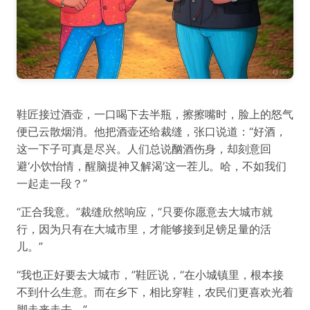
鞋匠接过酒壶，一口喝下去半瓶，擦擦嘴时，脸上的怒气
便已云散烟消。他把酒壶还给裁缝，张口说道：“好酒，
这一下子可真是尽兴。人们总说酗酒伤身，却刻意回
避‘小饮怡情，醒脑提神又解渴’这一茬儿。哈，不如我们
一起走一段？”
“正合我意。”裁缝欣然响应，“只要你愿意去大城市就
行，因为只有在大城市里，才能够接到足镑足量的活
儿。”
“我也正好要去大城市，”鞋匠说，“在小城镇里，根本接
不到什么生意。而在乡下，相比穿鞋，农民们更喜欢光着
脚走来走去。”