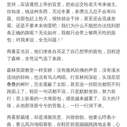
坚持，应该遵照上帝的旨意，把命运交给老天爷来做主。
你知道，钱这种东西，无论冬夏，多攒点儿总不会有问
题。但面包赶上热天，很快就会干掉，甚至还会迅速发
霉。还是不要本末倒置吧：我们为什么不能想办法找到那
条正确的路呢？无论如何，我都只会带上够两天吃的面
包：对我来说，全无问题！”
商量妥当后，他们便各自买足了自己想带的面包，启程进
了森林，全凭运气选了条路。
森林里跟教堂一样安静：没有微风轻拂的声音，没有溪水
流动的轻响，也没有鸟儿鸣唱。行至林间深处，头顶层层
叠叠的树叶，完全遮蔽了太阳，甚至连一丝阳光都照不到
路面上了。鞋匠一句话都不说，只是默默使劲，努力前
行：背上驮着的一大堆面包，感觉越来越重了。豆大的汗
珠，从他那张脏兮兮的苦脸上，一行一行淌下来。
再看那裁缝，却是满脸笑意、兴致勃勃。他要么哼着小
曲，要么高兴地唱着歌，在鞋匠前面蹦蹦跳跳地走着，心