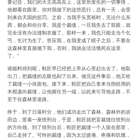
要记住，我们的天主高高在上，这里所发生的一切事情，
他都看在眼里。你对我做下的这些恶行，总有一天，会受
到来自天国的惩罚。之前，当我手头宽裕时，无论什么东
西，都会和你分享。我是个裁缝，一旦我失去了双眼，就
完全没有办法缝制衣服了。那样一来，我也只能去当个乞
丐，乞讨为生了。答应我，在我变成了瞎子之后，不要在
这森林里直接抛下我，否则，我就会活活饿死在这里
了。”
谁能料得到呢，鞋匠早已经把上帝从心里赶出去了。他取
出刀，把裁缝的左眼也剐了出来。做完这件事后，他又给
了裁缝一小块面包。接下来，鞋匠把自己拿来当拐杖用的
木棍递向裁缝，让他握住另一端，以此来引导他走路，不
至于在森林里迷路。
终于，到了日落时分，他们成功走出了森林。森林外的农
田边，竖着一座绞刑台，于是，鞋匠就把盲裁缝往绞刑台
的方向领。到了绞刑台后，鞋匠把裁缝一个人留在那里，
自己走掉了。可怜的裁缝，因为太过疲倦、疼痛和饥饿，