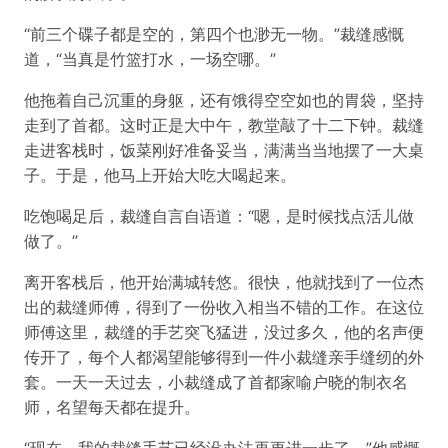
“前三个碟子都是空的，第四个也渺无一物。”裁缝感慨
道，“当真是竹篮打水，一场空哪。”
他拖着自己沉重的身躯，还有饿得空空如也的胃袋，坚持
走到了首都。这时正是大中午，教堂敲了十二下钟。裁缝
走进客栈时，饭菜刚好准备妥当，满满当当地摆了一大桌
子。于是，他马上开始大吃大喝起来。
吃饱喝足后，裁缝自言自语道：“嗯，是时候找点活儿做
做了。”
离开客栈后，他开始满城转悠。很快，他就找到了一位杰
出的裁缝师傅，得到了一份收入相当不错的工作。在这位
师傅这里，裁缝的手艺突飞猛进，没过多久，他的名声便
传开了，每个人都渴望能够得到一件小裁缝亲手缝纫的外
套。一天一天过去，小裁缝成了首都家喻户晓的制衣名
师，名望每天都在提升。