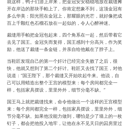
就这样，鸭子们游上岸来，把金冠安安稳稳地放在裁缝摊
开在岸边的那块手帕上了。你肯定想象不到，这顶金冠有
多么华美：阳光照在金冠上，那耀眼的光芒，就好像把成
百上千颗红色石榴石放在一起似的，令人心醉神迷。
裁缝用手帕把金冠包起来，四个角系在一起，然后带着它
去见了国王。金冠失而复得，国王感到十分高兴，作为奖
励，他送了裁缝一条金链，并亲自给他戴在了脖子上。
当鞋匠发现自己的第一个奸计已经完全失败了之后，很
快，他就又想到了第二个奸计。鞋匠又去找了国王，对他
说道：“国王陛下，那个裁缝又开始吹起牛来。他说，自
己可以用蜡造出整个王宫的模型来：每个房间都完全一
样，包括家具摆设，里里外外，细节分毫不缺。”
国王马上就把裁缝找来，命令他做出一个这样的王宫模型
来：每个房间都完全一样，包括家具摆设，里里外外，细
节分毫不缺。如果他没能力做到，哪怕是少了墙上的一枚
钉子，都会把他投入地牢，让他在永不见天日的囚房里过