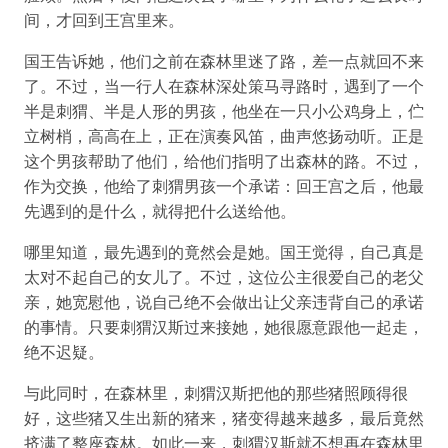
间，才回到王宫里来。
国王告诉她，他们之前在森林里迷了路，差一点就回不来
了。不过，当一行人在森林深处策马寻路时，遇到了一个
半是刺猬、半是人形的男孩，他坐在一只小公鸡身上，伫
立树梢，高高在上，正在演奏风笛，曲声悠扬动听。正是
这个男孩帮助了他们，给他们指明了出森林的路。不过，
作为交换，他给了刺猬男孩一个承诺：回王宫之后，他最
先遇到的是什么，就得把什么送给他。
哪里知道，最先遇到的竟然会是她。国王觉得，自己真是
太对不起自己的女儿了。不过，这位公主很爱自己的老父
亲，她宽慰他，说自己绝不会做出让父亲违背自己的承诺
的事情。只要刺猬汉斯过来接她，她很愿意跟他一起走，
绝不迟疑。
与此同时，在森林里，刺猬汉斯把他的那些猪照顾得很
好，这些猪又生出新的猪来，猪变得越来越多，最后竟然
挤满了整座森林。如此一来，刺猬汉斯就不想再在森林里