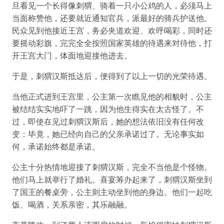
旦看见一个长得像刺猬、骑着一只小公鸡的人，必须马上
当面称赞他，还要就近通知官兵，派最好的骑兵护送他。
民众见到他接近王宫，务必夹道欢迎、欢呼喝彩，同时还
要摇动彩旗，完完全全按照国家英雄的待遇来对待他，打
开王宫大门，体面地迎接他进去。
于是，刺猬汉斯抵达后，便得到了以上一切的光荣待遇。
当他正式进到王宫里，公主第一次瞧见他的相貌时，公主
被结结实实地吓了一跳，因为他生得实在太古怪了。不
过，即使在见过刺猬汉斯后，她的想法依旧没有任何改
变：毕竟，她已经向自己的父亲承诺过了。无论事实如
何，承诺始终都是承诺。
公主十分热情地迎接了刺猬汉斯，完全不当他是个怪物。
他们马上就举行了婚礼。喜宴筹办起来了，刺猬汉斯坐到
了国王的餐桌旁，公主则主动坐到他的身边。他们一起吃
饭、喝酒，关系亲密，其乐融融。