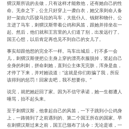
猬汉斯所说的去做，只有这样才能救他，还有她自己的性
命。无奈之下，公主只好穿上一袭白衣，她父亲则命人备
好一架由六匹骏马拉的马车，大批仆人、钱财和物什。公
主进了马车，刺猬汉斯带着公鸡和风笛，跟她并排坐在一
起。然后，他们就和王宫里的人们道了别，出发远行了。
国王心想，以后肯定再也见不到自己的女儿了。
事实却跟他想的完全不一样。马车出城后，行不多一会
儿，刺猬汉斯便把公主身上穿的漂亮衣服脱掉，竖起自己
全身的利刺，拼命刺她，直到公主体无完肤，浑身是血，
才停了下来，并对她说道：“这就是你们欺骗了我，所应
该得到的惩罚！回家去吧，我不想要你。”
说完，就把她赶回了家。因为不信守承诺，她一生都遭人
唾骂，抬不起头来。
至于刺猬汉斯，他拿起自己的风笛，一下子跳到小公鸡身
上，一路骑到了之前遇到的、第二个国王所在的国家。早
在刺猬汉斯过来之前，国王已颁布了法令：无论是谁，一