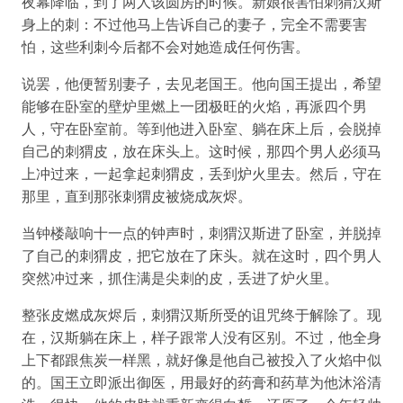
夜幕降临，到了两人该圆房的时候。新娘很害怕刺猬汉斯
身上的刺：不过他马上告诉自己的妻子，完全不需要害
怕，这些利刺今后都不会对她造成任何伤害。
说罢，他便暂别妻子，去见老国王。他向国王提出，希望
能够在卧室的壁炉里燃上一团极旺的火焰，再派四个男
人，守在卧室前。等到他进入卧室、躺在床上后，会脱掉
自己的刺猬皮，放在床头上。这时候，那四个男人必须马
上冲过来，一起拿起刺猬皮，丢到炉火里去。然后，守在
那里，直到那张刺猬皮被烧成灰烬。
当钟楼敲响十一点的钟声时，刺猬汉斯进了卧室，并脱掉
了自己的刺猬皮，把它放在了床头。就在这时，四个男人
突然冲过来，抓住满是尖刺的皮，丢进了炉火里。
整张皮燃成灰烬后，刺猬汉斯所受的诅咒终于解除了。现
在，汉斯躺在床上，样子跟常人没有区别。不过，他全身
上下都跟焦炭一样黑，就好像是他自己被投入了火焰中似
的。国王立即派出御医，用最好的药膏和药草为他沐浴清