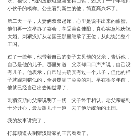
洗。很快，他的皮肤就重新变得白皙，还原了一个年轻帅
小伙子的模样。公主看到新生的他，简直高兴坏了。
第二天一早，夫妻俩双双起床，心里是说不出来的甜蜜。
他们再一次举办了宴会，享受美食佳酿，真心实意地庆祝
大婚。刺猬汉斯从老国王那里继承了王位，从此统治整个
王国。
过了一些年，他带着自己的妻子去见他的父亲，告诉他，
自己是他的儿子。哪里知道，父亲却口口声声说，自己没
有儿子。他表示，自己过去确实有过一个儿子，但他的样
子就跟刺猬似的，全身覆满了尖尖的刺。早在很多年前，
他就已经自己出去闯世界了。
刺猬汉斯向父亲说明了一切，父子终于相认。老父亲感到
十分开心，最后跟儿子一道，去了他所统治的王国。
我的故事讲完了，
打算顺道去刺猬汉斯家的王宫看看了。