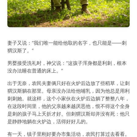
妻子又说：“我们唯一能给他取的名字，也只能是——刺
猬汉斯了。”
男婴接受洗礼时，神父说：“这孩子浑身都是利刺，根本
没办法睡在普通的床上。”
出于无奈，农民夫妻俩只好在火炉后边放了些稻草，让刺
猬汉斯躺在那里。母亲没办法给他哺乳，因为他总是用利
刺刺她。就这样，这个小家伙在火炉后边躺了整整八年，
在这段时间里，他的父亲越来越厌恶他，恨不得这个全身
是刺的孩子马上夭折才好。但刺猬汉斯却并没有死：他只
是静静地躺在火炉边，活得好好儿的。
有一天，镇子里刚好要办市集活动，农民打算过去看看。