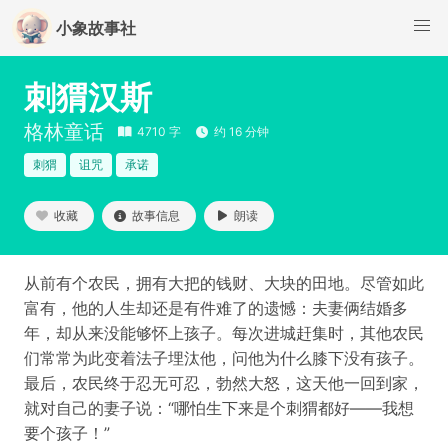
小象故事社
刺猬汉斯
格林童话
4710 字
约 16 分钟
刺猬
诅咒
承诺
收藏
故事信息
朗读
从前有个农民，拥有大把的钱财、大块的田地。尽管如此
富有，他的人生却还是有件难了的遗憾：夫妻俩结婚多
年，却从来没能够怀上孩子。每次进城赶集时，其他农民
们常常为此变着法子埋汰他，问他为什么膝下没有孩子。
最后，农民终于忍无可忍，勃然大怒，这天他一回到家，
就对自己的妻子说：“哪怕生下来是个刺猬都好——我想
要个孩子！”