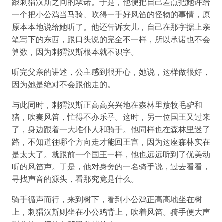
跟刺猬汉斯之间的承诺。于是，他便把自己差点把她许给
一个把小公鸡当马骑、吹得一手好风笛的怪物的事情，原
原本本地说给她听了。他还告诉女儿，自己在那字据上亲
笔写下的东西，跟口头说的完全不一样，所以承诺也不会
算数，因为刺猬汉斯根本就不识字。
听完父亲的讲述，公主感到很开心，她说，这样做很好，
因为她是绝对不会跟他走的。
与此同时，刺猬汉斯正高高兴兴地在森林里放牧毛驴和
猪，吹奏风笛，忙得不亦乐乎。这时，另一位国王又过来
了，身边跟着一大堆仆人和骑手。他同样也在森林里迷了
路，不知道往哪个方向走才能回王宫，因为这座森林实在
是太大了。就跟前一个国王一样，他也远远听到了优美动
听的风笛声。于是，他对身旁的一名骑手说，过去看看，
寻找声音的源头，看那究竟是什么。
骑手循声而行，来到树下，看到小公鸡正高高地坐在树
上，刺猬汉斯则坐在小公鸡背上，吹着风笛。骑手便大声