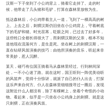
汉斯一下子坐到了小公鸡背上，骑着它走掉了。走的时
候，他带走了几头猪和毛驴，打算在森林里放牧为生。
抵达森林后，小公鸡带着主人一道，飞到了一棵高高的树
上。上去之后，刺猬汉斯仍旧坐在小公鸡背上，守着树底
下的毛驴和猪。时光荏苒，眨眼之间，已过去了好多年，
这些牲口全都长得很大了，而刺猬汉斯的父亲，根本不知
道他现在流落何方，是生是死。坐在树上的刺猬汉斯，一
直在钻研风笛演奏的技巧：由他所演奏的音乐，听起来非
常美妙，惹人沉醉。
某天，碰巧有位国王骑着马从森林里经过。行到林间深
处，一不小心迷了路。就在这时，国王听到一阵优美动听
的风笛声，觉得十分惊讶，就派了自己的仆人出去，打探
这乐声来自何方。仆人在森林里细细搜寻过一圈后，发现
这附近什么人都没有，除了有棵树上，坐着个奇怪的小动
物。看起来，似乎是一只坐在小公鸡身上的刺猬。就是这
只刺猬，正在演奏风笛。