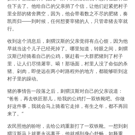
住下去了。他给自己的父亲捎了个信，让他们赶紧把村子
里全部的猪舍腾空，因为，他会带着数之不尽的肥猪，奏
凯而归——到时候，任何想要宰猪的人，只管牵猪去宰就
行。
收到这个消息后，刺猬汉斯的父亲觉得有点心烦，因为他
早就当这个儿子已经死掉了。哪里知道，转眼之间，刺猬
汉斯已经骑着自己的公鸡，驱赶着一大群肥猪到了村子
里，让人们尽情屠宰。嗬！那场面，村里人没了命似的杀
猪、剁肉，即使远在两小时路程外的地方，都能够听到这
村子里的躁动。
猪的事情告一段落之后，刺猬汉斯对自己的父亲说道：
“爸爸，再去铁匠那儿，给我的公鸡打一双铁靴吧。你做
好这件事，我就会马上骑着它走掉，有生之年，都不再回
来了。”
农民照他的吩咐，去给公鸡重新打了一双铁靴。一想到刺
猬汉斯马上就要永远离开，他就感到身心舒畅，如释重