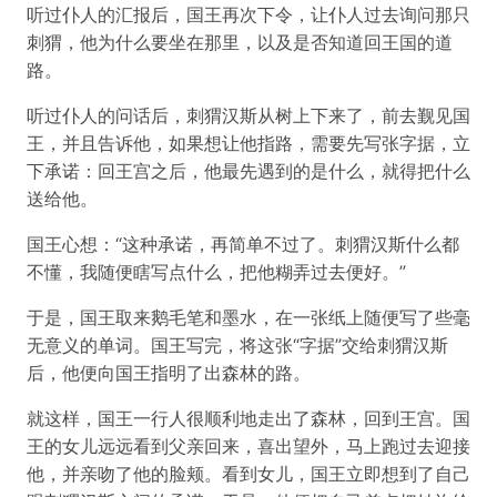
听过仆人的汇报后，国王再次下令，让仆人过去询问那只
刺猬，他为什么要坐在那里，以及是否知道回王国的道
路。
听过仆人的问话后，刺猬汉斯从树上下来了，前去觐见国
王，并且告诉他，如果想让他指路，需要先写张字据，立
下承诺：回王宫之后，他最先遇到的是什么，就得把什么
送给他。
国王心想：“这种承诺，再简单不过了。刺猬汉斯什么都
不懂，我随便瞎写点什么，把他糊弄过去便好。”
于是，国王取来鹅毛笔和墨水，在一张纸上随便写了些毫
无意义的单词。国王写完，将这张“字据”交给刺猬汉斯
后，他便向国王指明了出森林的路。
就这样，国王一行人很顺利地走出了森林，回到王宫。国
王的女儿远远看到父亲回来，喜出望外，马上跑过去迎接
他，并亲吻了他的脸颊。看到女儿，国王立即想到了自己