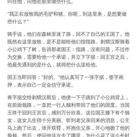
叫住他，问他在那里做些什么。
“我正在放牧我的毛驴和猪。你呢，到这里来，是想要做
些什么？”
骑手说，他们在森林里迷了路，回不了自己的王国了。他
既然在这里放牧，是不是能给他们指指路。刺猬汉斯骑着
小公鸡下了树，告诉那老国王：指路，没有问题，不过作
为交换，需要给他一个承诺，并立下字据：回王宫之后，
他最先遇到的是什么，就得把什么送给他。
国王当即回答：“好的。”他认真写了一张字据，签字画
押，表示自己一定会信守承诺。
将字据交给刺猬汉斯后，他便一下子跳到了小公鸡背上，
在前面领路，一直把一行人顺利带回了他们的国度。当国
王终于回到王宫后，感到万分欣喜。这位国王膝下有个独
女，这女儿生得十分美丽。听到老父亲回来的消息，公主
马上跑了出去，张开双臂，环抱住父亲，开心地吻了他的
脸颊。然后，便问他这次去了哪里，为什么花了这么长时