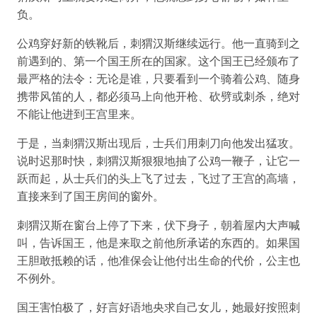
负。
公鸡穿好新的铁靴后，刺猬汉斯继续远行。他一直骑到之
前遇到的、第一个国王所在的国家。这个国王已经颁布了
最严格的法令：无论是谁，只要看到一个骑着公鸡、随身
携带风笛的人，都必须马上向他开枪、砍劈或刺杀，绝对
不能让他进到王宫里来。
于是，当刺猬汉斯出现后，士兵们用刺刀向他发出猛攻。
说时迟那时快，刺猬汉斯狠狠地抽了公鸡一鞭子，让它一
跃而起，从士兵们的头上飞了过去，飞过了王宫的高墙，
直接来到了国王房间的窗外。
刺猬汉斯在窗台上停了下来，伏下身子，朝着屋内大声喊
叫，告诉国王，他是来取之前他所承诺的东西的。如果国
王胆敢抵赖的话，他准保会让他付出生命的代价，公主也
不例外。
国王害怕极了，好言好语地央求自己女儿，她最好按照刺