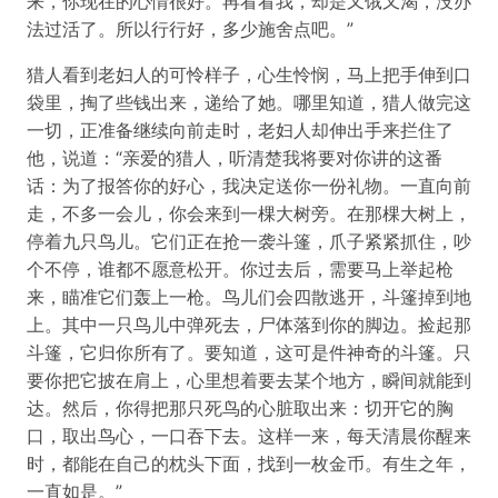
来，你现在的心情很好。再看看我，却是又饿又渴，没办
法过活了。所以行行好，多少施舍点吧。”
猎人看到老妇人的可怜样子，心生怜悯，马上把手伸到口
袋里，掏了些钱出来，递给了她。哪里知道，猎人做完这
一切，正准备继续向前走时，老妇人却伸出手来拦住了
他，说道：“亲爱的猎人，听清楚我将要对你讲的这番
话：为了报答你的好心，我决定送你一份礼物。一直向前
走，不多一会儿，你会来到一棵大树旁。在那棵大树上，
停着九只鸟儿。它们正在抢一袭斗篷，爪子紧紧抓住，吵
个不停，谁都不愿意松开。你过去后，需要马上举起枪
来，瞄准它们轰上一枪。鸟儿们会四散逃开，斗篷掉到地
上。其中一只鸟儿中弹死去，尸体落到你的脚边。捡起那
斗篷，它归你所有了。要知道，这可是件神奇的斗篷。只
要你把它披在肩上，心里想着要去某个地方，瞬间就能到
达。然后，你得把那只死鸟的心脏取出来：切开它的胸
口，取出鸟心，一口吞下去。这样一来，每天清晨你醒来
时，都能在自己的枕头下面，找到一枚金币。有生之年，
一直如是。”