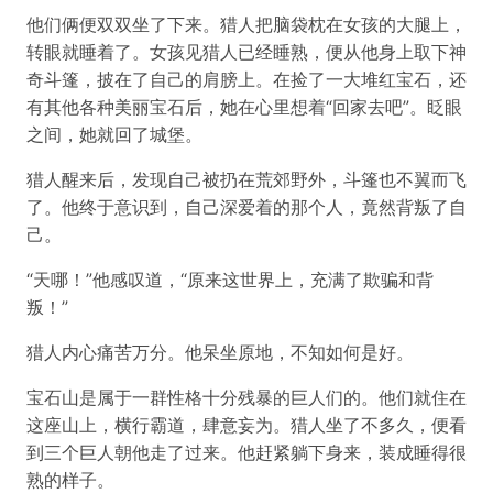
他们俩便双双坐了下来。猎人把脑袋枕在女孩的大腿上，
转眼就睡着了。女孩见猎人已经睡熟，便从他身上取下神
奇斗篷，披在了自己的肩膀上。在捡了一大堆红宝石，还
有其他各种美丽宝石后，她在心里想着“回家去吧”。眨眼
之间，她就回了城堡。
猎人醒来后，发现自己被扔在荒郊野外，斗篷也不翼而飞
了。他终于意识到，自己深爱着的那个人，竟然背叛了自
己。
“天哪！”他感叹道，“原来这世界上，充满了欺骗和背
叛！”
猎人内心痛苦万分。他呆坐原地，不知如何是好。
宝石山是属于一群性格十分残暴的巨人们的。他们就住在
这座山上，横行霸道，肆意妄为。猎人坐了不多久，便看
到三个巨人朝他走了过来。他赶紧躺下身来，装成睡得很
熟的样子。