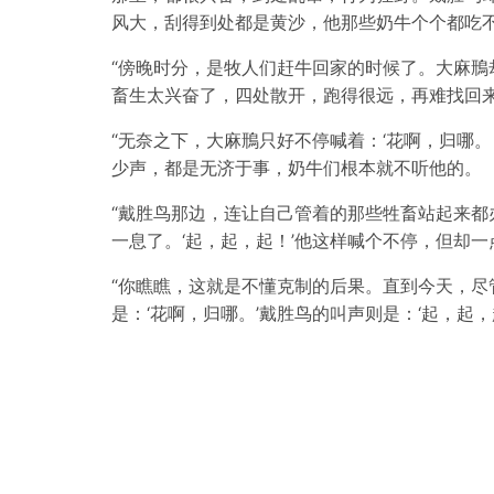
风大，刮得到处都是黄沙，他那些奶牛个个都吃
“傍晚时分，是牧人们赶牛回家的时候了。大麻鳽
畜生太兴奋了，四处散开，跑得很远，再难找回
“无奈之下，大麻鳽只好不停喊着：‘花啊，归哪
少声，都是无济于事，奶牛们根本就不听他的。
“戴胜鸟那边，连让自己管着的那些牲畜站起来都
一息了。‘起，起，起！’他这样喊个不停，但却
“你瞧瞧，这就是不懂克制的后果。直到今天，尽
是：‘花啊，归哪。’戴胜鸟的叫声则是：‘起，起，起