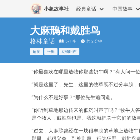
小象故事社
经典童话
中国故事
大麻鳽和戴胜鸟
格林童话
571 字
约 2 分钟
适度
平衡
动物叫声
“你最喜欢在哪里放牧你那些奶牛啊？”有人问一
“就是这里了，先生，这里的牧草既不过分丰腴，
“为什么不是好事？”那位先生追问道。
“你听到草地那边传来的低沉叫声了吗？”牧牛人
是个牧人，戴胜鸟也是。我这就把关于它们的故
“过去，大麻鳽曾经在一块很丰腴的草地上放牧牛
那里，都很兴奋，到处乱窜，行为狂野。戴胜鸟