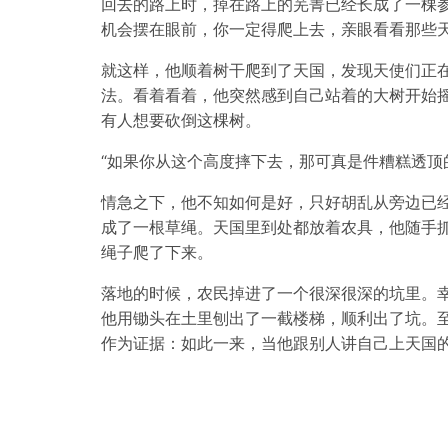
回去的路上时，掉在路上的芜菁已经长成了一棵参
机会摆在眼前，你一定得爬上去，亲眼看看那些天
就这样，他顺着树干爬到了天国，发现天使们正
法。看着看着，他突然感到自己站着的大树开始
有人想要砍倒这棵树。
“如果你从这个高度摔下去，那可真是件糟糕透顶
情急之下，他不知如何是好，只好胡乱从旁边已
成了一根草绳。天国里到处都放着农具，他随手
绳子爬了下来。
落地的时候，农民掉进了一个很深很深的坑里。
他用锄头在土里刨出了一截楼梯，顺利出了坑。
作为证据：如此一来，当他跟别人讲自己上天国