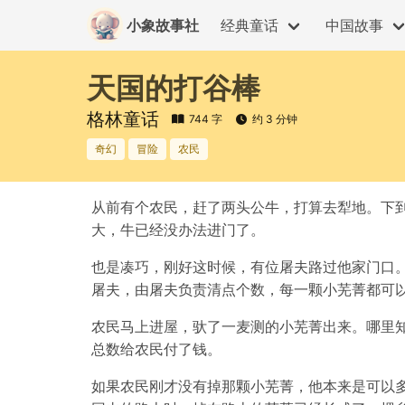
小象故事社
经典童话
中国故事
天国的打谷棒
格林童话
744 字
约 3 分钟
奇幻
冒险
农民
从前有个农民，赶了两头公牛，打算去犁地。下
大，牛已经没办法进门了。
也是凑巧，刚好这时候，有位屠夫路过他家门口
屠夫，由屠夫负责清点个数，每一颗小芜菁都可
农民马上进屋，驮了一麦测的小芜菁出来。哪里
总数给农民付了钱。
如果农民刚才没有掉那颗小芜菁，他本来是可以