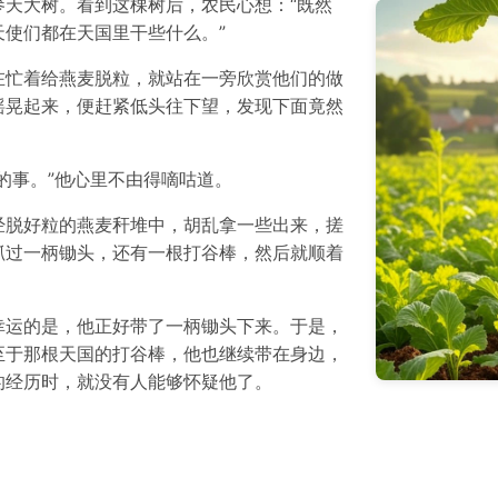
天大树。看到这棵树后，农民心想：“既然
使们都在天国里干些什么。”
在忙着给燕麦脱粒，就站在一旁欣赏他们的做
摇晃起来，便赶紧低头往下望，发现下面竟然
的事。”他心里不由得嘀咕道。
经脱好粒的燕麦秆堆中，胡乱拿一些出来，搓
抓过一柄锄头，还有一根打谷棒，然后就顺着
幸运的是，他正好带了一柄锄头下来。于是，
至于那根天国的打谷棒，他也继续带在身边，
的经历时，就没有人能够怀疑他了。