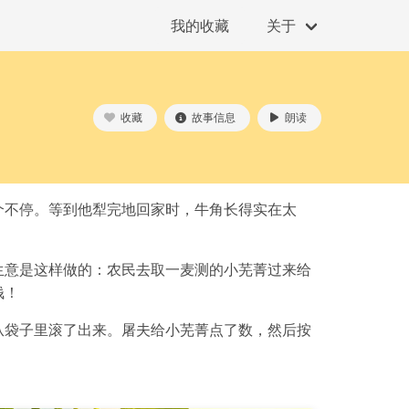
我的收藏
关于
收藏
故事信息
朗读
个不停。等到他犁完地回家时，牛角长得实在太
生意是这样做的：农民去取一麦测的小芜菁过来给
钱！
从袋子里滚了出来。屠夫给小芜菁点了数，然后按