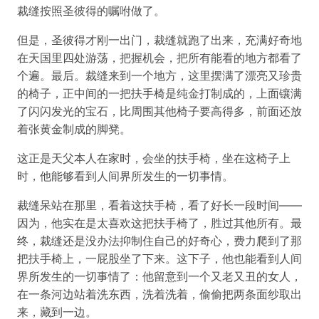
裁缝按照圣彼得的嘱咐做了。
但是，圣彼得才刚一出门，裁缝就跑了出来，充满好奇地
在天国里四处游荡，把握机会，把所有能看的地方都看了
个遍。最后。裁缝来到一个地方，这里摆满了漂亮又珍贵
的椅子，正中间的一把扶手椅是纯金打制成的，上面镶满
了闪闪发光的宝石，比周围其他椅子要高得多，前面还放
着张黄金制成的脚凳。
这正是天父本人在家时，会坐的扶手椅，坐在这椅子上
时，他能够看到人间界所发生的一切事情。
裁缝呆站在那里，看着这扶手椅，看了好长一段时间——
因为，他实在是太喜欢这把扶手椅了，胜过其他所有。最
终，裁缝还是没办法抑制住自己的好奇心，费力爬到了那
把扶手椅上，一屁股坐了下来。这下子，他也能看到人间
界所发生的一切事情了：他留意到一个又老又丑的女人，
在一条河边站着洗东西，洗着洗着，偷偷把两条面纱取出
来，藏到一边。