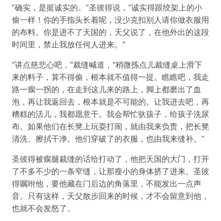
“确实，是挺诚实的。”圣彼得说，“诚实得跟绞架上的小
偷一样！你的手指头长着呢，没少克扣别人请你做衣服用
的布料。你是进不了天国的，天父说了，在他外出的这段
时间里，禁止我放任何人进来。”
“讲点慈悲心吧，”裁缝喊道，“稍微拣点儿裁缝桌上滑下
来的料子，算不得偷，根本就不值得一提。瞧瞧吧，我走
路一瘸一拐的，在走到这儿来的路上，脚上都磨出了血
泡，再让我返回去，根本就是不可能的。让我进去吧，再
糟糕的活儿，我都愿意干。我会帮忙驮孩子，给孩子洗尿
布。如果他们在长凳上玩耍打闹，就由我来负责，把长凳
清洗、擦拭干净。他们穿破了的衣服，也由我来缝补。”
圣彼得被瘸腿裁缝的话给打动了，他把天国的大门，打开
了不多不少的一条窄缝，让那瘦小的身体挤了进来。圣彼
得嘱咐他，要他藏在门后边的角落里，不能发出一点声
音。只有这样，天父散步回来的时候，才不会留意到他，
也就不会发怒了。