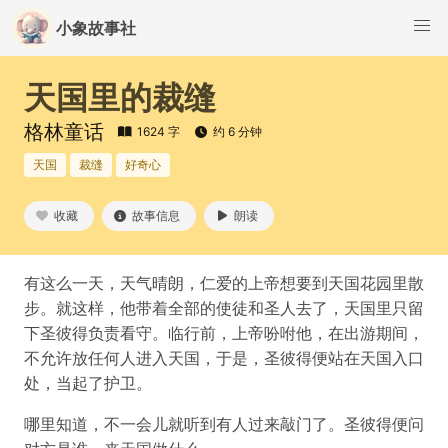
小象故事社
天国里的裁缝
格林童话
1624 字
约 6 分钟
天国
裁缝
好奇心
收藏
故事信息
朗读
有这么一天，天气晴朗，仁爱的上帝想要到天国花园里散
步。就这样，他带着全部的使徒和圣人去了，天国里只留
下圣彼得负责看守。临行前，上帝吩咐他，在出游期间，
不允许放任何人进入天国，于是，圣彼得便站在天国入口
处，当起了护卫。
哪里知道，不一会儿就听到有人过来敲门了。圣彼得便问