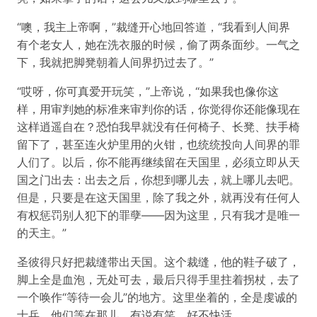
“噢，我主上帝啊，”裁缝开心地回答道，“我看到人间界
有个老女人，她在洗衣服的时候，偷了两条面纱。一气之
下，我就把脚凳朝着人间界扔过去了。”
“哎呀，你可真爱开玩笑，”上帝说，“如果我也像你这
样，用审判她的标准来审判你的话，你觉得你还能像现在
这样逍遥自在？恐怕我早就没有任何椅子、长凳、扶手椅
留下了，甚至连火炉里用的火钳，也统统投向人间界的罪
人们了。以后，你不能再继续留在天国里，必须立即从天
国之门出去：出去之后，你想到哪儿去，就上哪儿去吧。
但是，只要是在这天国里，除了我之外，就再没有任何人
有权惩罚别人犯下的罪孽——因为这里，只有我才是唯一
的天主。”
圣彼得只好把裁缝带出天国。这个裁缝，他的鞋子破了，
脚上全是血泡，无处可去，最后只得手里拄着拐杖，去了
一个唤作“等待一会儿”的地方。这里坐着的，全是虔诚的
士兵，他们等在那儿，有说有笑，好不快活。