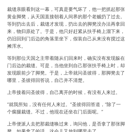
裁缝亲眼看到这一幕，可真是要气坏了，他一把抓起那张
黄金脚凳，从天国直接朝着人间界的那个老贼扔了过去。
等到扔出去后，裁缝才发现，扔出去的脚凳没办法再拿回
来，物归原处了。于是，他只好赶紧从扶手椅上溜下来，
仍旧回到门后边的角落里坐下，假装自己从来没有搅过这
摊浑水。
等到那位天国之主带着随从们回来时，确实没有发现躲在
门后边的裁缝。可是，当他坐到自己那张扶手椅上时，却
发现眼前少了脚凳。于是，上帝就问圣彼得，那脚凳去了
哪里，圣彼得回答说，自己并不清楚。
上帝接着问圣彼得，自己离开的时候，有没有人来过。
“就我所知，没有任何人来过。”圣彼得回答道，“除了一
个瘸腿裁缝。不过，他现在还坐在门后面呢。”
上帝便派人去把那裁缝唤过来，询问他，是否拿了那张脚
凳，如果拿了的话，这会儿又放到哪里去了。