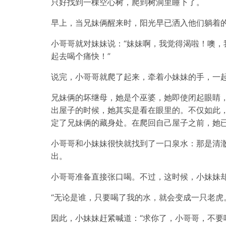
只好找到一棵空心树，爬到树洞里睡下了。
早上，当兄妹俩醒来时，阳光早已洒入他们躺着
小哥哥就对妹妹说：“妹妹啊，我觉得渴啦！噢，
起去喝个痛快！”
说完，小哥哥就爬了起来，牵着小妹妹的手，一
兄妹俩的坏继母，她是个巫婆，她即使闭起眼睛
出屋子的时候，她其实是看在眼里的。不仅如此
定了兄妹俩的藏身处。在爬回自己屋子之前，她
小哥哥和小妹妹很快就找到了一口泉水：那是清
出。
小哥哥准备直接张口喝。不过，这时候，小妹妹
“无论是谁，只要喝了我的水，就会变成一只老虎
因此，小妹妹赶紧喊道：“求你了，小哥哥，不要