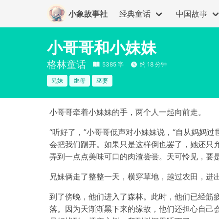
小象故事社
经典童话
中国故事
小哥哥和小妹妹
格林童话
5385 字
约 18 分钟
兄妹
继母
巫婆
小哥哥牵着小妹妹的手，两个人一起向前走。
“听好了，”小哥哥低声对小妹妹说，“自从妈妈
会把我们踢开。如果只是这样倒也罢了，她还只
弄到一点点美味可口的肉渣尝尝。天可怜见，要
兄妹俩走了整整一天，横穿草地，越过农田，进出
到了傍晚，他们进入了森林。此时，他们已经筋
落。因为天渐渐黑下来的缘故，他们还担心自己