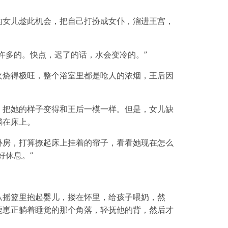
”
的女儿趁此机会，把自己打扮成女仆，溜进王宫，
许多的。快点，迟了的话，水会变冷的。”
火烧得极旺，整个浴室里都是呛人的浓烟，王后因
，把她的样子变得和王后一模一样。但是，女儿缺
躺在床上。
卧房，打算撩起床上挂着的帘子，看看她现在怎么
好休息。”
从摇篮里抱起婴儿，搂在怀里，给孩子喂奶，然
鹿崽正躺着睡觉的那个角落，轻抚他的背，然后才