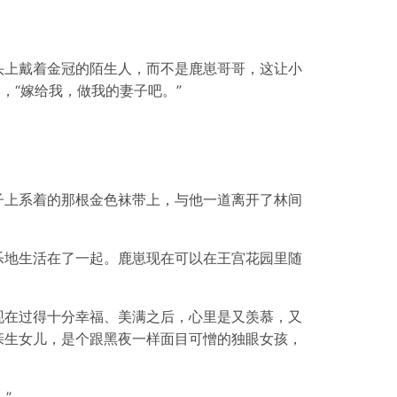
头上戴着金冠的陌生人，而不是鹿崽哥哥，这让小
，“嫁给我，做我的妻子吧。”
子上系着的那根金色袜带上，与他一道离开了林间
乐地生活在了一起。鹿崽现在可以在王宫花园里随
现在过得十分幸福、美满之后，心里是又羡慕，又
亲生女儿，是个跟黑夜一样面目可憎的独眼女孩，