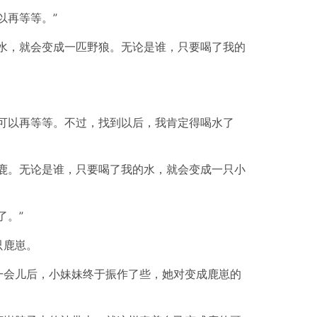
以再等等。”
水，就会变成一匹野狼。无论是谁，只要喝了我的
可以再等等。不过，找到以后，我肯定得喝水了
鹿。无论是谁，只要喝了我的水，就会变成一只小
了。”
只鹿崽。
一会儿后，小妹妹终于振作了些，她对变成鹿崽的