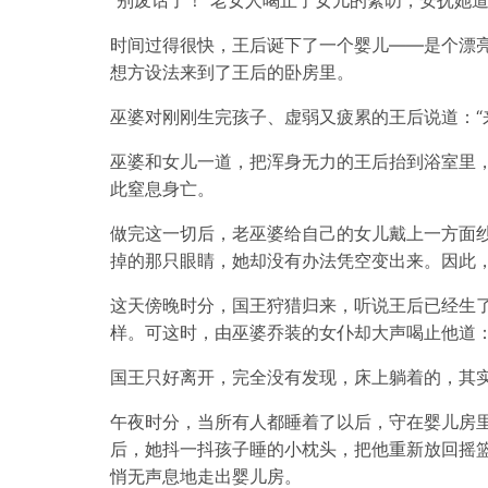
“别废话了！”老女人喝止了女儿的絮叨，安抚她
时间过得很快，王后诞下了一个婴儿——是个漂
想方设法来到了王后的卧房里。
巫婆对刚刚生完孩子、虚弱又疲累的王后说道：“
巫婆和女儿一道，把浑身无力的王后抬到浴室里
此窒息身亡。
做完这一切后，老巫婆给自己的女儿戴上一方面
掉的那只眼睛，她却没有办法凭空变出来。因此
这天傍晚时分，国王狩猎归来，听说王后已经生
样。可这时，由巫婆乔装的女仆却大声喝止他道：
国王只好离开，完全没有发现，床上躺着的，其
午夜时分，当所有人都睡着了以后，守在婴儿房
后，她抖一抖孩子睡的小枕头，把他重新放回摇
悄无声息地走出婴儿房。