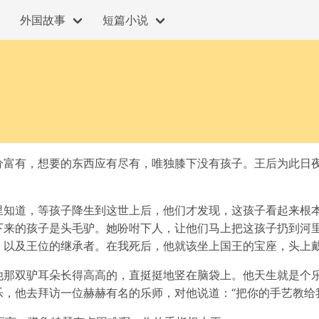
外国故事
短篇小说
分富有，想要的东西应有尽有，唯独膝下没有孩子。王后为此日夜
里知道，等孩子降生到这世上后，他们才发现，这孩子看起来根
下来的孩子是头毛驴。她吩咐下人，让他们马上把这孩子扔到河里
，以及王位的继承者。在我死后，他就该坐上国王的宝座，头上戴
他那双驴耳朵长得高高的，直挺挺地竖在脑袋上。他天生就是个
，他去拜访一位赫赫有名的乐师，对他说道：“把你的手艺教给