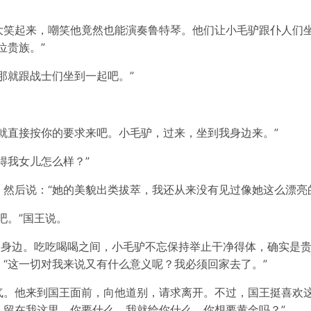
。
大笑起来，嘲笑他竟然也能演奏鲁特琴。他们让小毛驴跟仆人们
位贵族。”
那就跟战士们坐到一起吧。”
就直接按你的要求来吧。小毛驴，过来，坐到我身边来。”
得我女儿怎么样？”
然后说：“她的美貌出类拔萃，我还从来没有见过像她这么漂亮
吧。”国王说。
的身边。吃吃喝喝之间，小毛驴不忘保持举止干净得体，确实是
“这一切对我来说又有什么意义呢？我必须回家去了。”
气。他来到国王面前，向他道别，请求离开。不过，国王挺喜欢这
。留在我这里，你要什么，我就给你什么。你想要黄金吗？”