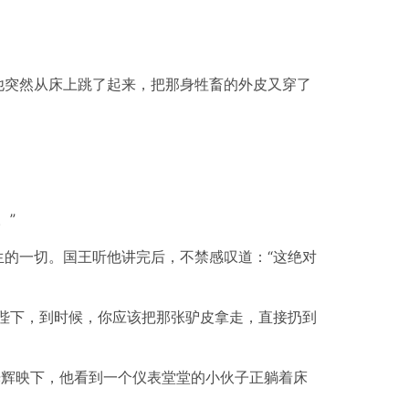
他突然从床上跳了起来，把那身牲畜的外皮又穿了
。”
的一切。国王听他讲完后，不禁感叹道：“这绝对
陛下，到时候，你应该把那张驴皮拿走，直接扔到
光辉映下，他看到一个仪表堂堂的小伙子正躺着床