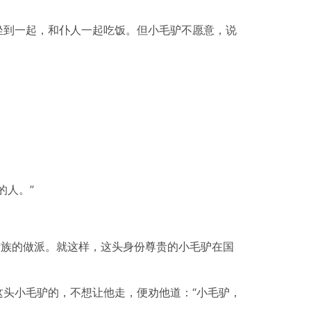
坐到一起，和仆人一起吃饭。但小毛驴不愿意，说
的人。”
贵族的做派。就这样，这头身份尊贵的小毛驴在国
头小毛驴的，不想让他走，便劝他道：“小毛驴，