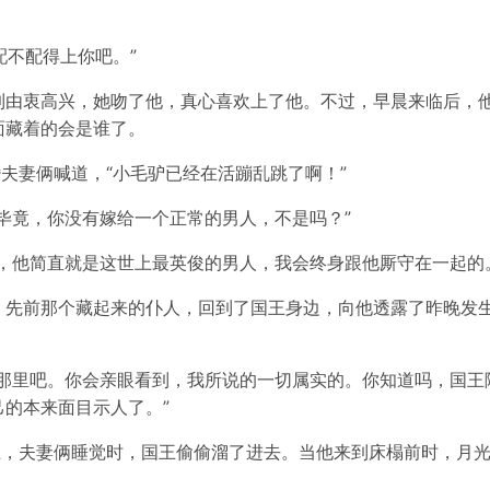
配不配得上你吧。”
到由衷高兴，她吻了他，真心喜欢上了他。不过，早晨来临后，
面藏着的会是谁了。
婚夫妻俩喊道，“小毛驴已经在活蹦乱跳了啊！”
毕竟，你没有嫁给一个正常的男人，不是吗？”
，他简直就是这世上最英俊的男人，我会终身跟他厮守在一起的
，先前那个藏起来的仆人，回到了国王身边，向他透露了昨晚发生
在那里吧。你会亲眼看到，我所说的一切属实的。你知道吗，国王
的本来面目示人了。”
上，夫妻俩睡觉时，国王偷偷溜了进去。当他来到床榻前时，月