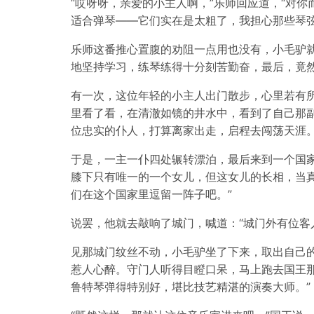
“哎呀呀，亲爱的小主人啊，”乐师回应道，“对
适合弹琴——它们实在是太粗了，我担心那些琴弦
乐师这番推心置腹的劝阻一点用也没有，小毛驴
地坚持学习，练琴练得十分刻苦勤奋，最后，竟
有一次，这位年轻的小主人出门散步，心里若有
里看了看，在清澈如镜的井水中，看到了自己那
位忠实的仆人，打算离家出走，启程去闯荡天涯
于是，一主一仆四处辗转漂泊，最后来到一个国
膝下只有唯一的一个女儿，但这女儿的长相，当真
们在这个国家里逗留一阵子吧。”
说罢，他就去敲响了城门，喊道：“城门外有位客
见那城门纹丝不动，小毛驴坐了下来，取出自己
惹人心醉。守门人听得目瞪口呆，马上跑去国王那
鲁特琴弹得特别好，堪比技艺精湛的演奏大师。”