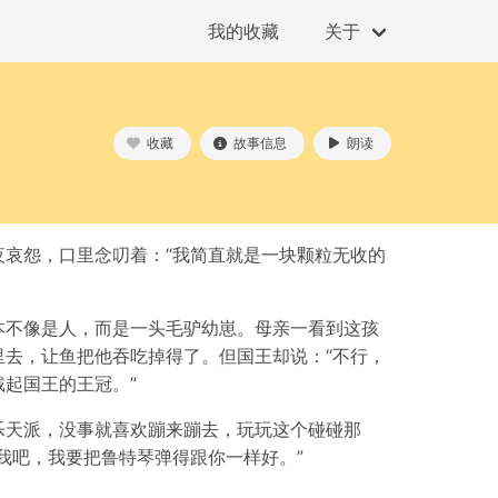
我的收藏
关于
收藏
故事信息
朗读
哀怨，口里念叨着：“我简直就是一块颗粒无收的
本不像是人，而是一头毛驴幼崽。母亲一看到这孩
去，让鱼把他吞吃掉得了。但国王却说：“不行，
起国王的王冠。”
乐天派，没事就喜欢蹦来蹦去，玩玩这个碰碰那
我吧，我要把鲁特琴弹得跟你一样好。”