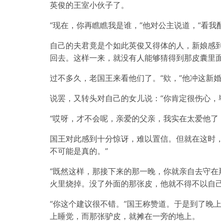
英俊的王室小伙子了。
“现在，你再瞧瞧我是谁，”他对公主说道，“看我
自己的夫君竟是个如此英俊又得体的人，新娘感
回去。这样一来，就没有人能够猜得到那皮囊里
过不多久，老国王来看他们了。“欸，”他冲这新
说罢，又转头对自己的女儿说：“你肯定很伤心，
“哎呀，才不会呢，亲爱的父亲，我实在太爱他了
国王对此感到十分惊讶，难以置信。但就在这时
不可能是真的。”
“既然这样，那接下来的那一晚，你就亲自去守
火里烧掉。没了外面的那张皮，他就不得不以自己
“你这个建议很不错。”国王称赞道。于是到了晚
上睡觉，而那张驴皮，就摊在一旁的地上。