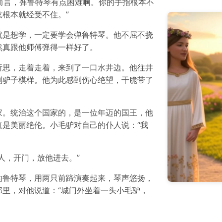
你而言，弹鲁特琴有点困难啊。你的手指根本不
根本就经受不住。”
就是想学，一定要学会弹鲁特琴。他不屈不挠
然真跟他师傅弹得一样好了。
所思，走着走着，来到了一口水井边。他往井
副驴子模样。他为此感到伤心绝望，干脆带了
。
家。统治这个国家的，是一位年迈的国王，他
是美丽绝伦。小毛驴对自己的仆人说：“我
人，开门，放他进去。”
的鲁特琴，用两只前蹄演奏起来，琴声悠扬，
里，对他说道：“城门外坐着一头小毛驴，