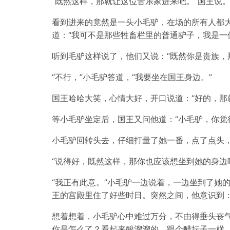
“既然这样，那就让这位音乐家进来吧。”国王说
看到进来的竟然是一头小毛驴，在场的所有人都
道：“我可不是那些牲畜栏里的普通驴子，我是一
听到毛驴这样说了，他们又说：“既然你是贵族，
“不行，”小毛驴答道，“我要坐在国王身边。”
国王哈哈大笑，心情大好，开口说道：“好的，那
等小毛驴坐定后，国王又问他道：“小毛驴，你觉
小毛驴回转头去，仔细打量了她一番，点了点头，
“说得好，既然这样，那你也应该想坐到她的身边
“我正有此意。”小毛驴一边说着，一边坐到了她
王的宫殿里住了好些时日。突然之间，他意识到：
想着想着，小毛驴心中难过万分，不由得垂头丧
你是怎么了？看起来酸溜溜的，跟个醋坛子一样