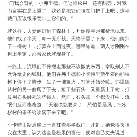
“门我会背的，小弗里德。但这堆松果，还有醋壶，对我
而言实在是太重了：我还是把它们挂在门把手上吧，这半
截门应该很乐意带上它们的。”
就这样，夫妻俩进到了森林里，开始搜寻起那帮流氓来。
他们找了半天，却一无所获。天终于黑了下来，他们爬到
了一棵树上，打算在上面过夜。哪里知道，两人才刚刚在
树上坐定，那帮家伙就现身了。
一路上，流氓们不停搬走那些不该搬的东西，拿取别人不
允许拿走的钱财。他们在弗里德和小卡特里斯坐着的那棵
树下停下了脚步，生了一堆篝火，打算开始分赃。弗里德
从树的另一侧爬了下去，捡了些石头，又重新上了树，打
算用石头砸死这些贼人。然而，石头却一个都没打中，流
氓们反而嚷嚷道：“天很快就要亮了，恐怕是晨风，把冷
杉树的果子给吹落下来了吧。”
小卡特里斯肩膀上一直扛着那半截门。此刻，她觉得负担
实在太重，认为这全是松果的责任，便对自己丈夫说道：