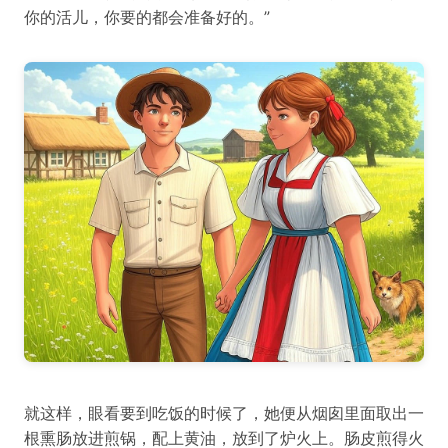
你的活儿，你要的都会准备好的。”
就这样，眼看要到吃饭的时候了，她便从烟囱里面取出一
根熏肠放进煎锅，配上黄油，放到了炉火上。肠皮煎得火