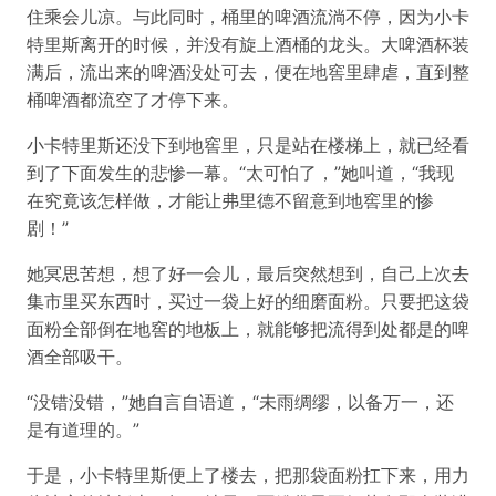
住乘会儿凉。与此同时，桶里的啤酒流淌不停，因为小卡
特里斯离开的时候，并没有旋上酒桶的龙头。大啤酒杯装
满后，流出来的啤酒没处可去，便在地窖里肆虐，直到整
桶啤酒都流空了才停下来。
小卡特里斯还没下到地窖里，只是站在楼梯上，就已经看
到了下面发生的悲惨一幕。“太可怕了，”她叫道，“我现
在究竟该怎样做，才能让弗里德不留意到地窖里的惨
剧！”
她冥思苦想，想了好一会儿，最后突然想到，自己上次去
集市里买东西时，买过一袋上好的细磨面粉。只要把这袋
面粉全部倒在地窖的地板上，就能够把流得到处都是的啤
酒全部吸干。
“没错没错，”她自言自语道，“未雨绸缪，以备万一，还
是有道理的。”
于是，小卡特里斯便上了楼去，把那袋面粉扛下来，用力