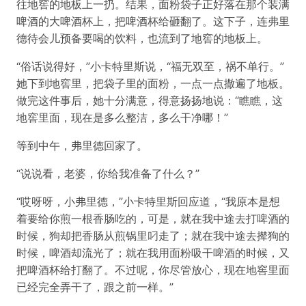
往地窖的地板上一扔。结果，面粉袋子正好落在那个装满
啤酒的大啤酒杯上，把啤酒杯给砸翻了。这下子，连弗里
德待会儿预备要喝的饮料，也流到了地窖的地板上。
“俗话说得好，”小卡特里斯说，“福无双至，祸不单行。”
她下到地窖里，把袋子里的面粉，一点一点撒遍了地板。
做完这件事后，她十分满意，得意扬扬地说：“瞧瞧，这
地窖里面，现在是多么整洁，多么干净哪！”
等到中午，弗里德回家了。
“说说看，老婆，你给我准备了什么？”
“哎呀呀，小弗里德，”小卡特里斯回应道，“我原本是想
着要给你煎一根香肠吃的，可是，就在我中途去打啤酒的
时候，狗却把香肠从煎锅里叼走了；就在我中途去撵狗的
时候，啤酒却流光了；就在我用面粉吸干啤酒的时候，又
把啤酒杯给打翻了。不过呢，你尽管放心，现在地窖里面
已经完全弄干了，跟之前一样。”