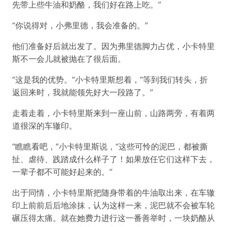
先带上些牛油和奶酪，我们好在路上吃。”
“你说得对，小弗里德，我会准备的。”
他们准备好后就出发了。因为弗里德脚力占优，小卡特里
斯不一会儿就被抛在了很后面。
“这是我的优势。”小卡特里斯想着，“等到我们转头，折
返回来时，我就能领先好大一段路了。”
走着走着，小卡特里斯来到一座山前，山路两旁，有着两
道很深的车辙印。
“瞧瞧看吧，”小卡特里斯说，“这些可怜的泥巴，都被撕
扯、虐待、践踏成什么样子了！如果放任它们这样下去，
一辈子都不可能好起来的。”
出于同情，小卡特里斯把随身带着的牛油取出来，在车辙
印上前前后后地涂抹，认为这样一来，泥巴就不会被车轮
碾压得太痛。就在她费力进行这一番善举时，一块奶酪从