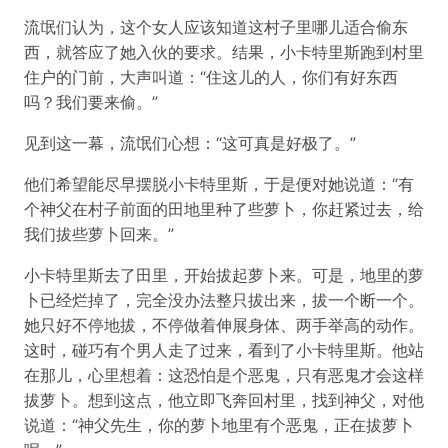
流氓们认为，这个女人应该知道这村子里哪儿适合偷东
西，就答应了她入伙的要求。结果，小卡特里斯跑到村里
住户的门前，大声叫道：“住这儿的人，你们有好东西
吗？我们要来偷。”
见到这一幕，流氓们心想：“这可真是好极了。”
他们希望能尽早摆脱小卡特里斯，于是便对她说道：“有
个神父在村子前面的田地里种了些萝卜，你赶紧过去，给
我们拔些萝卜回来。”
小卡特里斯去了田里，开始拔起萝卜来。可是，地里的萝
卜已经烂掉了，完全没办法整只拔出来，拔一个断一个。
她只好不停地拔，不停做着伸展身体、两手举高的动作。
这时，碰巧有个男人走了过来，看到了小卡特里斯。他站
在那儿，心里想着：这恐怕是个恶鬼，只有恶鬼才会这样
拔萝卜。想到这点，他立即飞奔回村里，找到神父，对他
说道：“神父先生，你的萝卜地里有个恶鬼，正在拔萝卜