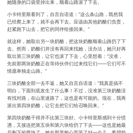
她随身的口袋里掉出来，顺着山路滚了下去。
小卡特里斯看到了，自言自语道：“这么条山路，既然我
已经爬上来了，就不会再下去。应该由其他奶酪们负责，
赶紧跑下山去，把它的同伴给接回来。”
就这样，她取出另一块奶酪，把这块奶酪顺着山路扔了下
去。然而，奶酪们并没有再回来找她，没办法，她只好再
取出第三块奶酪，让它也滚了下去，心里想着：“没准，
先前那两块奶酪正在等待伙伴们过来找它们——它们可不
情愿单独走山路。”
三块奶酪全部一去不返，她又自言自语道：“我真是搞不
明白，下面到底发生了什么事！不过，没准第三块奶酪没
有找对路，在山里迷路了，这也是有可能的。现在，我再
派出第四块奶酪，让它去把它们给召唤回来。”
第四块奶酪干得并不比第三块好。小卡特里斯感到十分愤
懑，又接连把第五块和第六块给扔了下去——这也是她最
后剩下的两块了。她在那里耐心苦等了好一会儿，希望奶