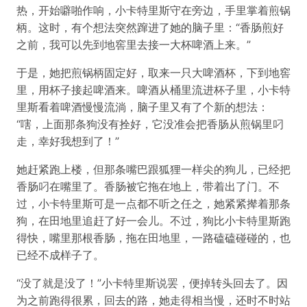
热，开始噼啪作响，小卡特里斯守在旁边，手里掌着煎锅
柄。这时，有个想法突然蹿进了她的脑子里：“香肠煎好
之前，我可以先到地窖里去接一大杯啤酒上来。”
于是，她把煎锅柄固定好，取来一只大啤酒杯，下到地窖
里，用杯子接起啤酒来。啤酒从桶里流进杯子里，小卡特
里斯看着啤酒慢慢流淌，脑子里又有了个新的想法：
“嗐，上面那条狗没有拴好，它没准会把香肠从煎锅里叼
走，幸好我想到了！”
她赶紧跑上楼，但那条嘴巴跟狐狸一样尖的狗儿，已经把
香肠叼在嘴里了。香肠被它拖在地上，带着出了门。不
过，小卡特里斯可是一点都不听之任之，她紧紧撵着那条
狗，在田地里追赶了好一会儿。不过，狗比小卡特里斯跑
得快，嘴里那根香肠，拖在田地里，一路磕磕碰碰的，也
已经不成样子了。
“没了就是没了！”小卡特里斯说罢，便掉转头回去了。因
为之前跑得很累，回去的路，她走得相当慢，还时不时站