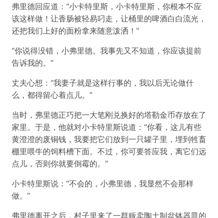
弗里德回应道：“小卡特里斯，小卡特里斯，你根本不应
该这样做！让香肠被轻易叼走，让桶里的啤酒白白流光，
还把我们上好的面粉拿来随意泼洒！”
“你说得没错，小弗里德。我事先又不知道，你应该提前
告诉我的。”
丈夫心想：“我妻子就是这样行事的，我以后无论做什
么，都得留心着点儿。”
当时，弗里德正巧把一大笔刚兑换好的塔勒金币存放在了
家里。于是，他就对小卡特里斯说道：“你看，这儿有些
黄澄澄的废铜钱，我要把它们放到一只罐子里，埋到牲畜
棚里喂牛的饲料槽下面。不过，你可要答应我，离它们远
点儿，否则你就要倒霉的。”
小卡特里斯说：“不会的，小弗里德，我显然不会那样
做。”
弗里德离开之后，村子里来了一群贩卖陶土制盆钵器皿的