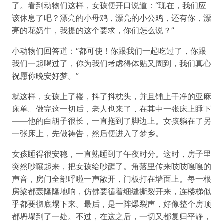
了。看到动物们这样，女孩便开口说道：“现在，我们应
该休息了吧？漂亮的小母鸡，漂亮的小公鸡，还有你，漂
亮的花奶牛，我提的这个要求，你们怎么说？”
小动物们回答道：“都可使！你跟我们一起吃过了，你跟
我们一起喝过了，你为我们考虑得体贴又周到，我们真心
祝愿你晚安好梦。”
就这样，女孩上了楼，抖了抖枕头，并且铺上干净的亚麻
床单。做完这一切后，老人也来了，在其中一张床上睡下
——他的白胡子很长，一直拖到了脚边上。女孩躺在了另
一张床上，先做祷告，然后便进入了梦乡。
女孩睡得很安稳，一直熟睡到了午夜时分。这时，房子里
突然吵嚷起来，把女孩给吵醒了。角落里传来吱吱嘎嘎的
声音，房门全部呼啦一声敞开，门板打在墙面上。每一根
房梁都轰隆隆地响，仿佛要循着细缝撕裂开来，连楼梯似
乎都要彻底塌下来。最后，是一阵爆裂声，好像整个房顶
都坍塌到了一处。不过，在这之后，一切又都复归平静，