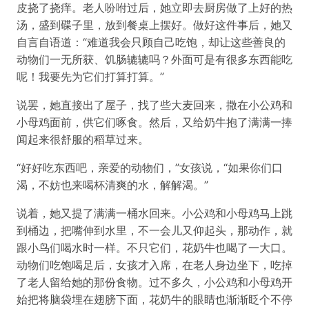
皮挠了挠痒。老人吩咐过后，她立即去厨房做了上好的热
汤，盛到碟子里，放到餐桌上摆好。做好这件事后，她又
自言自语道：“难道我会只顾自己吃饱，却让这些善良的
动物们一无所获、饥肠辘辘吗？外面可是有很多东西能吃
呢！我要先为它们打算打算。”
说罢，她直接出了屋子，找了些大麦回来，撒在小公鸡和
小母鸡面前，供它们啄食。然后，又给奶牛抱了满满一捧
闻起来很舒服的稻草过来。
“好好吃东西吧，亲爱的动物们，”女孩说，“如果你们口
渴，不妨也来喝杯清爽的水，解解渴。”
说着，她又提了满满一桶水回来。小公鸡和小母鸡马上跳
到桶边，把嘴伸到水里，不一会儿又仰起头，那动作，就
跟小鸟们喝水时一样。不只它们，花奶牛也喝了一大口。
动物们吃饱喝足后，女孩才入席，在老人身边坐下，吃掉
了老人留给她的那份食物。过不多久，小公鸡和小母鸡开
始把将脑袋埋在翅膀下面，花奶牛的眼睛也渐渐眨个不停