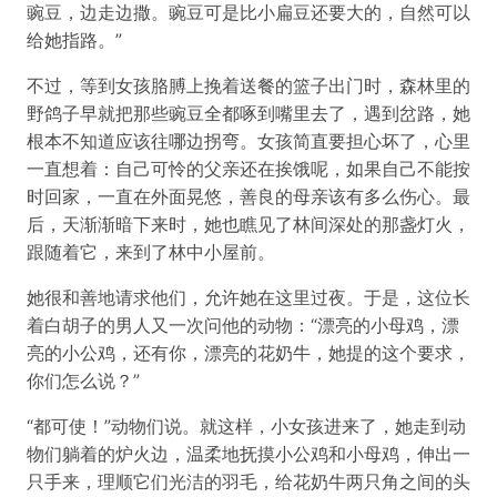
豌豆，边走边撒。豌豆可是比小扁豆还要大的，自然可以
给她指路。”
不过，等到女孩胳膊上挽着送餐的篮子出门时，森林里的
野鸽子早就把那些豌豆全都啄到嘴里去了，遇到岔路，她
根本不知道应该往哪边拐弯。女孩简直要担心坏了，心里
一直想着：自己可怜的父亲还在挨饿呢，如果自己不能按
时回家，一直在外面晃悠，善良的母亲该有多么伤心。最
后，天渐渐暗下来时，她也瞧见了林间深处的那盏灯火，
跟随着它，来到了林中小屋前。
她很和善地请求他们，允许她在这里过夜。于是，这位长
着白胡子的男人又一次问他的动物：“漂亮的小母鸡，漂
亮的小公鸡，还有你，漂亮的花奶牛，她提的这个要求，
你们怎么说？”
“都可使！”动物们说。就这样，小女孩进来了，她走到动
物们躺着的炉火边，温柔地抚摸小公鸡和小母鸡，伸出一
只手来，理顺它们光洁的羽毛，给花奶牛两只角之间的头