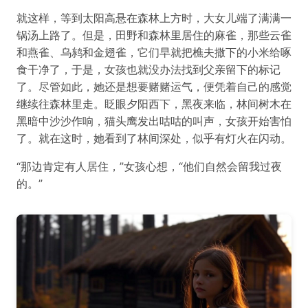
就这样，等到太阳高悬在森林上方时，大女儿端了满满一
锅汤上路了。但是，田野和森林里居住的麻雀，那些云雀
和燕雀、乌鸫和金翅雀，它们早就把樵夫撒下的小米给啄
食干净了，于是，女孩也就没办法找到父亲留下的标记
了。尽管如此，她还是想要赌赌运气，便凭着自己的感觉
继续往森林里走。眨眼夕阳西下，黑夜来临，林间树木在
黑暗中沙沙作响，猫头鹰发出咕咕的叫声，女孩开始害怕
了。就在这时，她看到了林间深处，似乎有灯火在闪动。
“那边肯定有人居住，”女孩心想，“他们自然会留我过夜
的。”