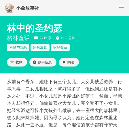
小象故事社
林中的圣约瑟
格林童话
2215 字
约 8 分钟
善良与邪恶
宗教寓意
家庭关系
收藏
故事信息
朗读
从前有个母亲，她膝下有三个女儿。大女儿缺乏教养，行
事恶毒；二女儿相比之下就好得多了，但她到底还是有不
足之处；不过，小女儿却是个虔诚的好孩子。然而，母亲
本人却很怪异，偏偏最喜欢大女儿，完全受不了小女儿。
她经常派这可怜小女孩外出做事，去一座很大的森林里，
想以此来除掉她。因为母亲认为，她肯定会在森林里迷
路，从此一去不返。但是，每个虔信的孩子都有守护天