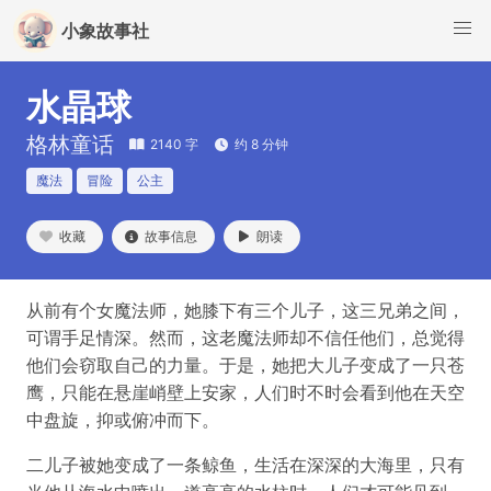
小象故事社
水晶球
格林童话
2140 字
约 8 分钟
魔法
冒险
公主
收藏
故事信息
朗读
从前有个女魔法师，她膝下有三个儿子，这三兄弟之间，
可谓手足情深。然而，这老魔法师却不信任他们，总觉得
他们会窃取自己的力量。于是，她把大儿子变成了一只苍
鹰，只能在悬崖峭壁上安家，人们时不时会看到他在天空
中盘旋，抑或俯冲而下。
二儿子被她变成了一条鲸鱼，生活在深深的大海里，只有