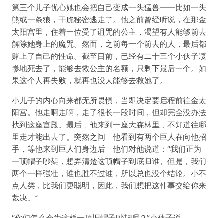
第三个儿子忧心她也会把自己变成一头猛兽——比如一头
熊或一条狼，干脆秘密逃走了。他之前曾经听说，在那金
太阳宫里，住着一位受了诅咒的公主，渴望有人能够前去
解除她身上的魔咒。然而，之前每一个前去的人，最后都
赌上了自己的性命。截至目前，已经有二十三个小伙子凄
惨地死去了，能够去救公主的名额，只剩下最后一个。如
果这个人再失败，就再也没人能够去救她了。
小儿子的内心向来都无所畏惧，当即决定要启程前往金太
阳宫。他走啊走啊，走了很长一段时间，但却完全没办法
找到这座宫殿。最后，他来到一座大森林里，不知道往哪
里走才能出去了。突然之间，他看到有两个巨人在向他招
手，等他来到巨人们身边后，他们对他说道：“我们正为
一顶帽子吵架，想弄清楚这顶帽子到底归谁。但是，我们
两个一样强壮，谁也胜不过谁，所以总也没个结论。小不
点人类，比我们更聪明，因此，我们想把这件事交给你来
裁决。”
“你们怎么会为这样一顶旧帽子吵架呢？”小伙子说。