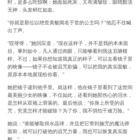
时，是多么吃惊啊：她面如死灰，又布满皱纹，眼睛黯淡
无神，头发鲜红如血。
“你就是那位以绝世美貌闻名于世的公主吗？”他忍不住喊
出了声。
“哎呀呀，”她回应道，“现在这样子，并不是我的本来面
目。事到如今，凡人通过肉眼，只能够看到我这丑陋模
样。不过，如果你想知道我真正的样子，可以去看镜子里
的映像——镜子不会被诅咒欺骗，可以把我的真实面貌，
原原本本地展现给你看。”
她把镜子递到他手里。就这样，他在镜子里看到了这世间
最美丽少女的映像，不仅如此，还看到她那伤心的泪水，
是怎样从双颊上滑落的。最后他说：“你身上所受的诅
咒，究竟怎样才能破除？为了你，我不惧怕千难万险。”
她说：“谁能够取得水晶球，并且把它带到施咒的魔法师
面前，就可以打破他的诅咒力量，我也可以恢复真实面
貌。”