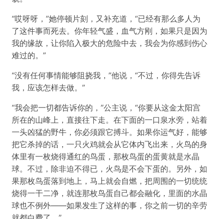
“哎呀呀，”她停顿片刻，又补充道，“已经有那么多人为
了这件事而死去。你年轻气盛，血气方刚，如果只是因为
我的缘故，让你陷入极大的危险中去，我会为你感到伤心
难过的。”
“没有任何事情能够阻挠我，”他说，“不过，你得先告诉
我，应该怎样去做。”
“我会把一切都告诉你的，”公主说，“你要从这金太阳宫
所在的山峰上，直接往下走。在下面的一口泉水旁，站着
一头凶猛的野牛，你必须跟它搏斗。如果你运气好，能够
把它杀掉的话，一只火鸡就会从它体内飞出来，火鸟的身
体里有一枚烧得通红的鸟蛋，那枚鸟蛋的蛋黄就是水晶
球。不过，除非迫不得已，火鸟是不会下蛋的。另外，如
果那枚鸟蛋落到地上，马上就会自燃，把周围的一切统统
烧得一干二净，就连那枚鸟蛋自己都会融化，里面的水晶
球也不例外——如果发生了这样的事，你之前一切的辛劳
就都白费了。”