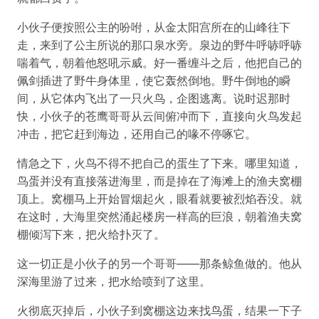
小伙子便按照公主的吩咐，从金太阳宫所在的山峰往下
走，来到了公主所说的那口泉水旁。泉边的野牛呼哧呼哧
喘着气，朝着他怒吼示威。好一番缠斗之后，他把自己的
佩剑插进了野牛身体里，使它轰然倒地。野牛倒地的瞬
间，从它体内飞出了一只火鸟，企图逃离。说时迟那时
快，小伙子的苍鹰哥哥从云间俯冲而下，直接向火鸟发起
冲击，把它赶到海边，还用自己的喙不停啄它。
情急之下，火鸟不得不把自己的蛋生了下来。哪里知道，
鸟蛋并没有直接落进海里，而是掉在了海滩上的渔夫窝棚
顶上。窝棚马上开始冒烟起火，眼看就要被烈焰吞没。就
在这时，大海里突然涌起楼房一样高的巨浪，朝着渔夫窝
棚倾泻下来，把火给扑灭了。
这一切正是小伙子的另一个哥哥——那条鲸鱼做的。他从
深海里游了过来，把水给喷到了这里。
火彻底灭掉后，小伙子到窝棚这边来找鸟蛋，结果一下子